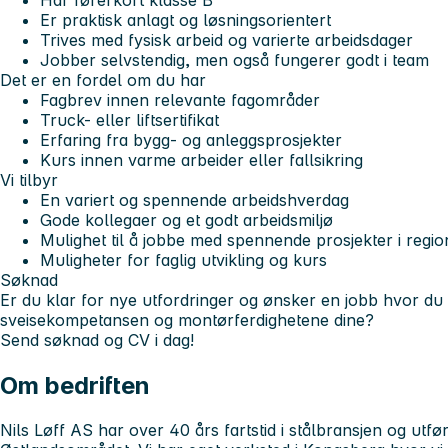
Har førerkort klasse B
Er praktisk anlagt og løsningsorientert
Trives med fysisk arbeid og varierte arbeidsdager
Jobber selvstendig, men også fungerer godt i team
Det er en fordel om du har
Fagbrev innen relevante fagområder
Truck- eller liftsertifikat
Erfaring fra bygg- og anleggsprosjekter
Kurs innen varme arbeider eller fallsikring
Vi tilbyr
En variert og spennende arbeidshverdag
Gode kollegaer og et godt arbeidsmiljø
Mulighet til å jobbe med spennende prosjekter i regi
Muligheter for faglig utvikling og kurs
Søknad
Er du klar for nye utfordringer og ønsker en jobb hvor du
sveisekompetansen og montørferdighetene dine?
Send søknad og CV i dag!
Om bedriften
Nils Løff AS har over 40 års fartstid i stålbransjen og utfø