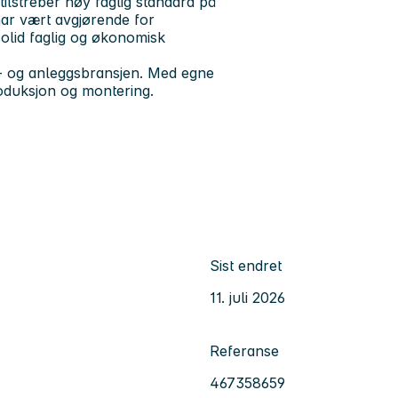
tilstreber høy faglig standard på
har vært avgjørende for
 solid faglig og økonomisk
gg- og anleggsbransjen. Med egne
roduksjon og montering.
Sist endret
11. juli 2026
Referanse
467358659