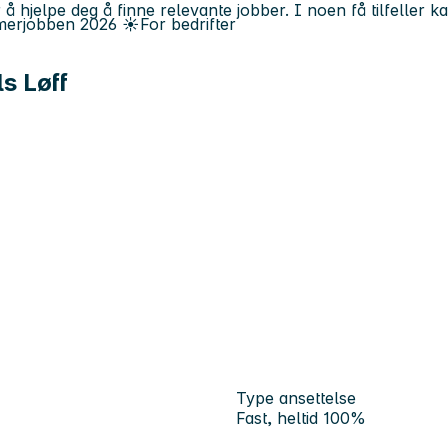
 å hjelpe deg å finne relevante jobber. I noen få tilfeller 
erjobben
2026
☀️
For bedrifter
s Løff
Type ansettelse
Fast, heltid 100%