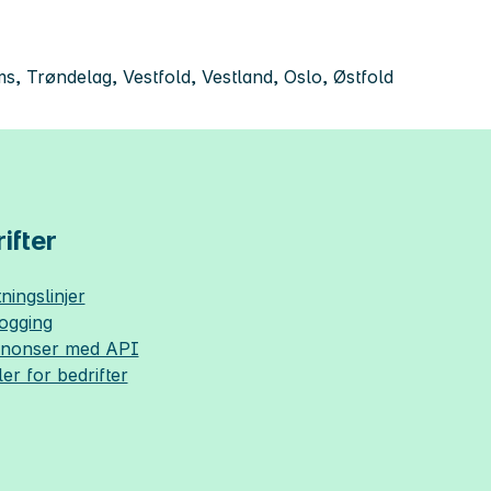
 Trøndelag, Vestfold, Vestland, Oslo, Østfold
ifter
ningslinjer
logging
nnonser med API
ler for bedrifter