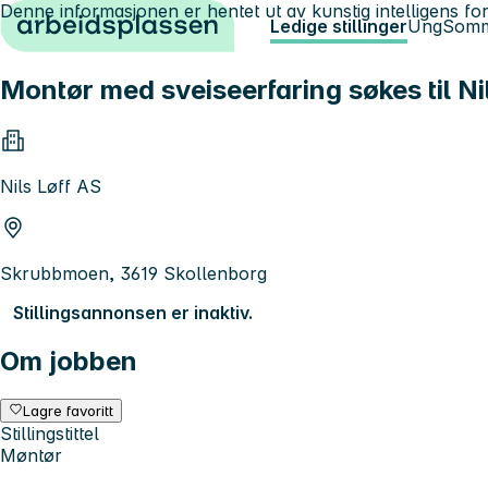
Denne informasjonen er hentet ut av kunstig intelligens for
Hopp til innhold
Ledige stillinger
Ung
Somm
Montør med sveiseerfaring søkes til Nil
Nils Løff AS
Skrubbmoen, 3619 Skollenborg
Stillingsannonsen er inaktiv.
Om jobben
Lagre favoritt
Stillingstittel
Møntør