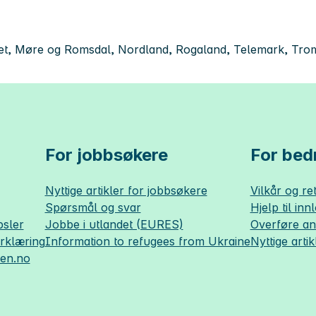
t, Møre og Romsdal, Nordland, Rogaland, Telemark, Troms,
For jobbsøkere
For bedr
Nyttige artikler for jobbsøkere
Vilkår og ret
Spørsmål og svar
Hjelp til inn
sler
Jobbe i utlandet (EURES)
Overføre a
erklæring
Information to refugees from Ukraine
Nyttige artik
sen.no