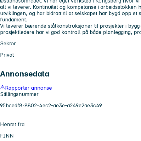
Østlandsområdet. Vi har eget verksted i Kongsberg hvor vi 
alt vi leverer. Kontinuitet og kompetanse i arbeidsstokken 
utviklingen, og har bidratt til at selskapet har bygd opp et
fundament.
Vi leverer bærende stålkonstruksjoner til prosjekter i by
prosjektledere har vi god kontroll på både planlegging, p
Sektor
Privat
Annonsedata
Rapporter annonse
Stillingsnummer
95bcedf8-8802-4ec2-ae3e-a249e2ae3c49
Hentet fra
FINN