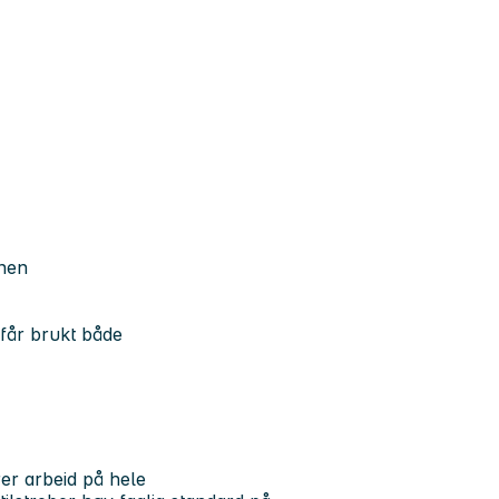
onen
 får brukt både
rer arbeid på hele