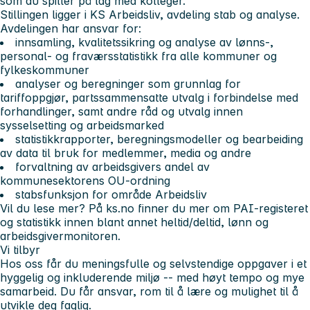
som du spiller på lag med kolleger.
Stillingen ligger i KS Arbeidsliv, avdeling stab og analyse.
Avdelingen har ansvar for:
innsamling, kvalitetssikring og analyse av lønns-,
personal- og fraværsstatistikk fra alle kommuner og
fylkeskommuner
analyser og beregninger som grunnlag for
tariffoppgjør, partssammensatte utvalg i forbindelse med
forhandlinger, samt andre råd og utvalg innen
sysselsetting og arbeidsmarked
statistikkrapporter, beregningsmodeller og bearbeiding
av data til bruk for medlemmer, media og andre
forvaltning av arbeidsgivers andel av
kommunesektorens OU-ordning
stabsfunksjon for område Arbeidsliv
Vil du lese mer? På ks.no finner du mer om PAI-registeret
og statistikk innen blant annet heltid/deltid, lønn og
arbeidsgivermonitoren.
Vi tilbyr
Hos oss får du meningsfulle og selvstendige oppgaver i et
hyggelig og inkluderende miljø -- med høyt tempo og mye
samarbeid. Du får ansvar, rom til å lære og mulighet til å
utvikle deg faglig.