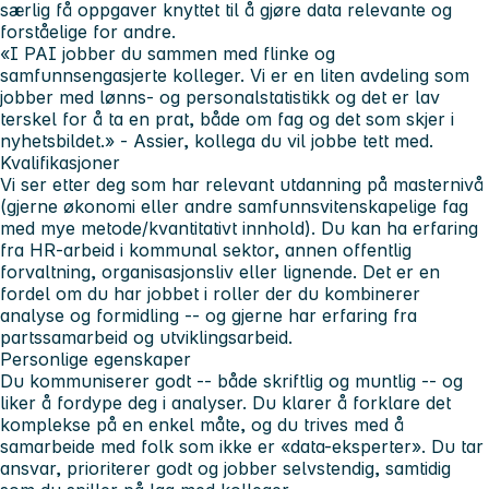
særlig få oppgaver knyttet til å gjøre data relevante og
forståelige for andre.
«I PAI jobber du sammen med flinke og
samfunnsengasjerte kolleger. Vi er en liten avdeling som
jobber med lønns‑ og personalstatistikk og det er lav
terskel for å ta en prat, både om fag og det som skjer i
nyhetsbildet.» - Assier, kollega du vil jobbe tett med.
Kvalifikasjoner
Vi ser etter deg som har relevant utdanning på masternivå
(gjerne økonomi eller andre samfunnsvitenskapelige fag
med mye metode/kvantitativt innhold). Du kan ha erfaring
fra HR-arbeid i kommunal sektor, annen offentlig
forvaltning, organisasjonsliv eller lignende. Det er en
fordel om du har jobbet i roller der du kombinerer
analyse og formidling -- og gjerne har erfaring fra
partssamarbeid og utviklingsarbeid.
Personlige egenskaper
Du kommuniserer godt -- både skriftlig og muntlig -- og
liker å fordype deg i analyser. Du klarer å forklare det
komplekse på en enkel måte, og du trives med å
samarbeide med folk som ikke er «data-eksperter». Du tar
ansvar, prioriterer godt og jobber selvstendig, samtidig