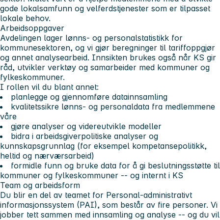
gode lokalsamfunn og velferdstjenester som er tilpasset
lokale behov.
Arbeidsoppgaver
Avdelingen lager lønns- og personalstatistikk for
kommunesektoren, og vi gjør beregninger til tariffoppgjør
og annet analysearbeid. Innsikten brukes også når KS gir
råd, utvikler verktøy og samarbeider med kommuner og
fylkeskommuner.
I rollen vil du blant annet:
planlegge og gjennomføre datainnsamling
kvalitetssikre lønns- og personaldata fra medlemmene
våre
gjøre analyser og videreutvikle modeller
bidra i arbeidsgiverpolitiske analyser og
kunnskapsgrunnlag (for eksempel kompetansepolitikk,
heltid og nærværsarbeid)
formidle funn og bruke data for å gi beslutningsstøtte til
kommuner og fylkeskommuner -- og internt i KS
Team og arbeidsform
Du blir en del av teamet for Personal-administrativt
informasjonssystem (PAI), som består av fire personer. Vi
jobber tett sammen med innsamling og analyse -- og du vil