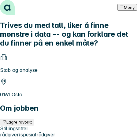
Hopp til innhold
Meny
Trives du med tall, liker å finne
mønstre i data -- og kan forklare det
du finner på en enkel måte?
Stab og analyse
0161 Oslo
Om jobben
Lagre favoritt
Stillingstittel
rådgiver/spesialrådgiver