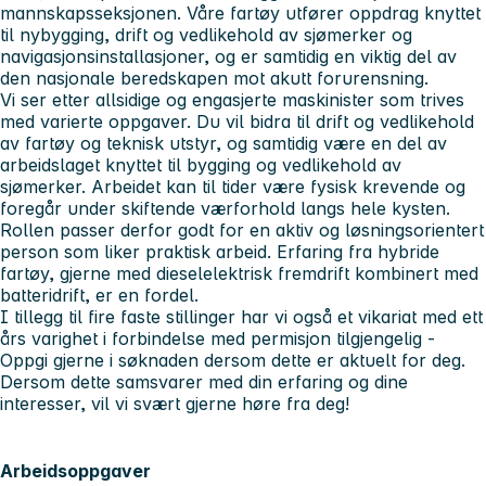
mannskapsseksjonen. Våre fartøy utfører oppdrag knyttet
til nybygging, drift og vedlikehold av sjømerker og
navigasjonsinstallasjoner, og er samtidig en viktig del av
den nasjonale beredskapen mot akutt forurensning.
Vi ser etter allsidige og engasjerte maskinister som trives
med varierte oppgaver. Du vil bidra til drift og vedlikehold
av fartøy og teknisk utstyr, og samtidig være en del av
arbeidslaget knyttet til bygging og vedlikehold av
sjømerker. Arbeidet kan til tider være fysisk krevende og
foregår under skiftende værforhold langs hele kysten.
Rollen passer derfor godt for en aktiv og løsningsorientert
person som liker praktisk arbeid. Erfaring fra hybride
fartøy, gjerne med dieselelektrisk fremdrift kombinert med
batteridrift, er en fordel.
I tillegg til fire faste stillinger har vi også et vikariat med ett
års varighet i forbindelse med permisjon tilgjengelig -
Oppgi gjerne i søknaden dersom dette er aktuelt for deg.
Dersom dette samsvarer med din erfaring og dine
interesser, vil vi svært gjerne høre fra deg!
Arbeidsoppgaver