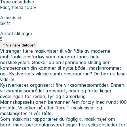
Type ansettelse
Fast, heltid 100%
Arbeidstid
Skift
Antall stillinger
5
Vis flere detaljer
Vi trenger flere maskinister til vår flåte av moderne
multifunksjonsfartøy som opererer langs hele
norskekysten. Ønsker du en spennende stilling der
kompetansen din kommer til nytte både i maskinrommet
og i Kystverkets viktige samfunnsoppdrag? Da bør du lese
videre!
Kystverket er organisert i fire virksomhetsområder. Innen
virksomhetsområdet transport, havn og farlei ligger
avdelingen for rederi, fyr og sjømerking.
Mannskapsseksjonen bemanner fem fartøy med rundt 100
ansatte. Vi søker nå etter flere 1. maskinister og
maskinsjefer til vår flåte.
Som maskinist rapporterer du faglig til maskinsjef om
bord, mens personalansvaret ligger hos seksjonsleder for