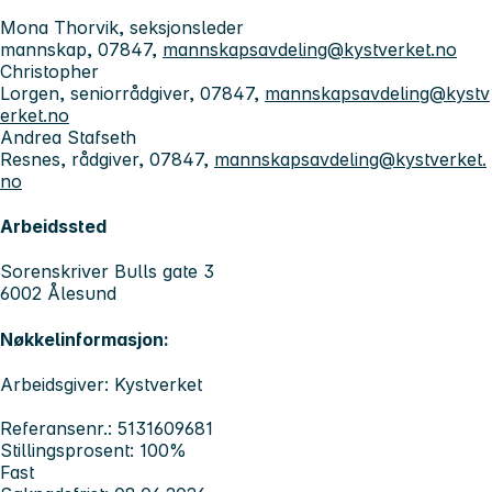
Mona Thorvik, seksjonsleder
mannskap, 07847,
mannskapsavdeling@kystverket.no
Christopher
Lorgen, seniorrådgiver, 07847,
mannskapsavdeling@kystv
erket.no
Andrea Stafseth
Resnes, rådgiver, 07847,
mannskapsavdeling@kystverket.
no
Arbeidssted
Sorenskriver Bulls gate 3
6002 Ålesund
Nøkkelinformasjon:
Arbeidsgiver: Kystverket
Referansenr.: 5131609681
Stillingsprosent: 100%
Fast