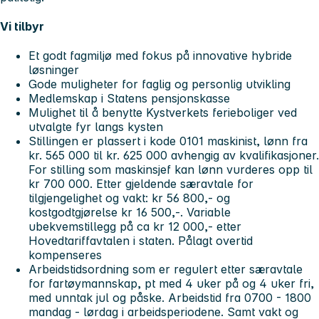
Vi tilbyr
Et godt fagmiljø med fokus på innovative hybride
løsninger
Gode muligheter for faglig og personlig utvikling
Medlemskap i Statens pensjonskasse
Mulighet til å benytte Kystverkets ferieboliger ved
utvalgte fyr langs kysten
Stillingen er plassert i kode 0101 maskinist, lønn fra
kr. 565 000 til kr. 625 000 avhengig av kvalifikasjoner.
For stilling som maskinsjef kan lønn vurderes opp til
kr 700 000. Etter gjeldende særavtale for
tilgjengelighet og vakt: kr 56 800,- og
kostgodtgjørelse kr 16 500,-. Variable
ubekvemstillegg på ca kr 12 000,- etter
Hovedtariffavtalen i staten. Pålagt overtid
kompenseres
Arbeidstidsordning som er regulert etter særavtale
for fartøymannskap, pt med 4 uker på og 4 uker fri,
med unntak jul og påske. Arbeidstid fra 0700 - 1800
mandag - lørdag i arbeidsperiodene. Samt vakt og