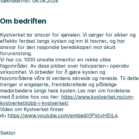
Søknadsfrist: 08.06.2026
Om bedriften
Kystverket tar ansvar for sjøveien. Vi sørger for sikker og
effektiv ferdsel langs kysten og inn til havner, og har
ansvar for den nasjonale beredskapen mot akutt
forurensning.
Vi har ca. 1000 ansatte innenfor en rekke ulike
fagområder. Av disse jobber over halvparten i operativ
virksomhet. Vi arbeider for å gjøre kysten og
havområdene våre til verdens sikreste og reneste. Til dette
trenger vi engasjerte, fremtidsrettede og pålitelige
medarbeidere langs hele kysten. Les mer om fordelene
med å jobbe hos oss her:
https://www.kystverket.no/om-
kystverket/jobb-i-kystverket/
.
Video om Kystverket finner
du
https://www.youtube.com/embed/i1PVcvHEtL4
.
Sektor