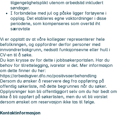
tilgjengelighetsplikt utenom arbeidstid inkludert
søndager.
I forbindelse med jul og påske ligger fartøyene i
opplag. Det etableres egne vaktordninger i disse
periodene, som kompenseres som overtid iht
særavtale
Vi er opptatt av at våre kollegaer representerer hele
befolkningen, og oppfordrer derfor personer med
innvandrerbakgrunn, nedsatt funksjonsevne eller hull i
CV-en til å søke.
Du kan krysse av for dette i jobbsøkerportalen. Har du
behov for tilrettelegging, ivaretar vi det. Mer informasjon
om dette finner du her:
https://arbeidsgiver.dfo.no/positivsaerbehandling
Dersom du ønsker å reservere deg fra oppføring på
offentlig søkerliste, må dette begrunnes når du søker.
Opplysninger kan bli offentliggjort selv om du har bedt om
ikke å bli oppført på søkerlisten, men du vil bli varslet
dersom ønsket om reservasjon ikke tas til følge.
Kontaktinformasjon