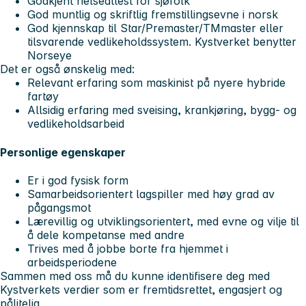
Godkjent helseattest for sjøfolk
God muntlig og skriftlig fremstillingsevne i norsk
God kjennskap til Star/Premaster/TMmaster eller
tilsvarende vedlikeholdssystem. Kystverket benytter
Norseye
Det er også ønskelig med:
Relevant erfaring som maskinist på nyere hybride
fartøy
Allsidig erfaring med sveising, krankjøring, bygg- og
vedlikeholdsarbeid
Personlige egenskaper
Er i god fysisk form
Samarbeidsorientert lagspiller med høy grad av
pågangsmot
Lærevillig og utviklingsorientert, med evne og vilje til
å dele kompetanse med andre
Trives med å jobbe borte fra hjemmet i
arbeidsperiodene
Sammen med oss må du kunne identifisere deg med
Kystverkets verdier som er fremtidsrettet, engasjert og
pålitelig.