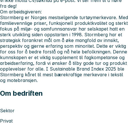
vi ikke motta CV/søknad på e-post. Vi ser frem til å høre
fra deg!
Om arbeidsgiveren:
Stormberg er Norges mestselgende turtøymerkevare. Med
familievennlige priser, funksjonell produktkvalitet og sterkt
fokus på miljø- og samfunnsansvar har selskapet hatt en
sterk utvikling siden oppstarten i 1998. Stormberg har et
strategisk forankret mål om å øke mangfold av innsikt,
perspektiv og gjerne erfaring som minoritet. Dette er viktig
for oss for å bedre forstå og nå hele befolkningen. Denne
kunnskapen er et viktig supplement til fagkompetanse og
arbeidserfaring, fordi vi ønsker å tilby gode tur og produkt
opplevelser for alle. I Sustainable Brand Index 2025 ble
Stormberg kåret til mest bærekraftige merkevare i tekstil
og motebransjen.
Om bedriften
Sektor
Privat