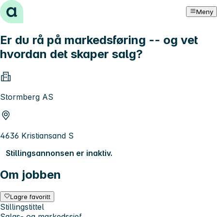
Hopp til innhold
Meny
Er du rå på markedsføring -- og vet
hvordan det skaper salg?
Stormberg AS
4636 Kristiansand S
Stillingsannonsen er inaktiv.
Om jobben
Lagre favoritt
Stillingstittel
Salgs- og markedssjef