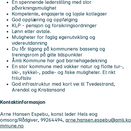
En spennende lederstilling med stor
påvirkningsmulighet
Kompetente, engasjerte og lojale kollegaer
God opplæring og oppfølging
KLP - pensjon og forsikringsordninger
Lønn etter avtale.
Muligheter for faglig egenutvikling og
videreutdanning
Du får tilgang på kommunens basseng og
treningsrom på gitte tidspunkter
Åmli Kommune har god barnehagedekning
En stor kommune med vakker natur og flotte tur-,
ski-, sykkel-, padle- og fiske muligheter. Et rikt
friluftsliv
God infrastruktur med kort vei til Tvedestrand,
Arendal og Kristiansand
Kontaktinformasjon
Arne Hansen Espebu, konst leder Hels eog
omsorg/Rådgiver, 99264494,
arne.hansen.espebu@amli.ko
mmune.no