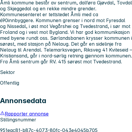
Åmli kommune består av sentrum, dalføra Gjøvdal, Tovdal
og Skjeggedal og en rekke mindre grender.
Kommunesenteret er tettstedet Åmli med ca
690innbyggere. Kommunen grenser i nord mot Fyresdal
og Nissedal, i øst mot Vegårshei og Tvedestrand, i sør mot
Froland og i vest mot Bygland. Vi har god kommunikasjon
med byene rundt oss. Sørlandsbanen krysser kommunen i
sørøst, med stasjon på Nelaug. Det går en sidelinje fra
Nelaug til Arendal. Telemarksvegen, Riksveg 41 Kviteseid –
Kristiansand, går i nord-sørlig retning gjennom kommunen.
Fra Åmli sentrum går RV. 415 sørøst mot Tvedestrand.
Sektor
Offentlig
Annonsedata
Rapporter annonse
Stillingsnummer
951eac81-b87c-4073-80fc-043e4045b705