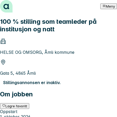
Hopp til innhold
Meny
100 % stilling som teamleder på
institusjon og natt
HELSE OG OMSORG, Åmli kommune
Gata 5, 4865 Åmli
Stillingsannonsen er inaktiv.
Om jobben
Lagre favoritt
Oppstart
1. oktober 2026