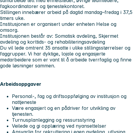
samarbeide tett med enhetsleder, øvrige teamledere,
fagkoordinatorer og tjenestekontoret.
Stillingen innebærer arbeid på dagtid mandag–fredag i 37,5
timers uke.
Institusjonen er organisert under enheten Helse og
omsorg.
Institusjonen består av: Somatisk avdeling, Skjermet
avdeling og korttids- og rehabiliteringsavdeling
Du vil lede omtrent 35 ansatte i ulike stillingsstørrelser og
faggrupper. Vi har dyktige, lojale og engasjerte
medarbeidere som er vant til å arbeide tverrfaglig og finne
gode løsninger sammen.
Arbeidsoppgaver
Personal-, fag og driftsoppfølging av institusjon og
nattjeneste
Være engasjert og en pådriver for utvikling av
tjenesten.
Turnusplanlegging og ressursstyring
Veilede og gi opplæring ved nyansettelser
Ansvarlig for rekruttering i egen avdeling, utlysing,