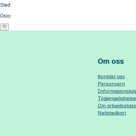
Sted
Oslo
Om oss
Kontakt oss
Personvern
Informasjonskap
Tilgjengelighets
Om
arbeidsplas
Nettstedkart