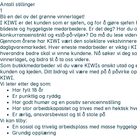
Antall stillinger
1
Bli en del av det grønne vinnerlaget!
I KIWI er det kunden som er sjefen, og for å gjøre sjefen
blideste og hyggeligste medarbeidere. Er det deg? Har du 
konkurranseinstinkt og «stå-på-vilje»? Da må du lese vider
Gjennom årene har KIWI vært den soleklare vekstvinneren
dagligvaremarkedet. Hver eneste medarbeider er viktig i 
hverandre bedre skal vi vinne kundene. Nå søker vi deg s
vinnerlaget, og bidra til å ta oss videre.
Som butikkmedarbeider vil du være KIWIs ansikt utad og e
kunden og kjeden. Ditt bidrag vil være med på å påvirke 
KIWI.
Vi leter etter deg som:
Har fylt 18 år
Er punktlig og ryddig
Har godt humør og en positiv serviceinnstilling
Har stor arbeidskapasitet og trives med en hektisk h
Er ærlig, ansvarsbevisst og til å stole på
Vi kan tilby:
En sosial og trivelig arbeidsplass med masse hyggelig
Grundig opplæring