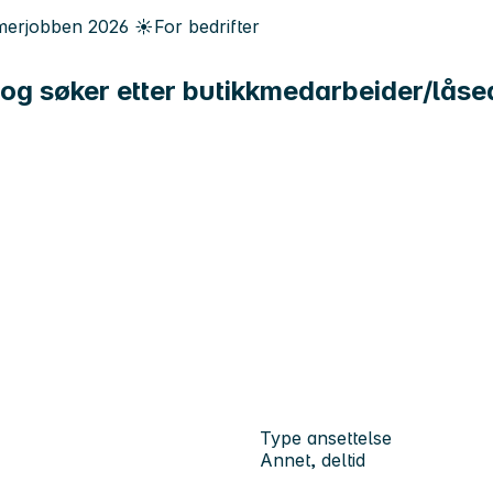
erjobben
2026
☀️
For bedrifter
g søker etter butikkmedarbeider/låsea
Type ansettelse
Annet, deltid