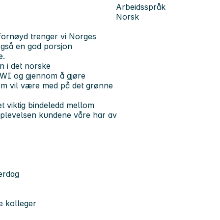
Arbeidsspråk
Norsk
 fornøyd trenger vi Norges
også en god porsjon
e.
 i det norske
KIWI og gjennom å gjøre
om vil være med på det grønne
t viktig bindeledd mellom
opplevelsen kundene våre har av
verdag
e kolleger