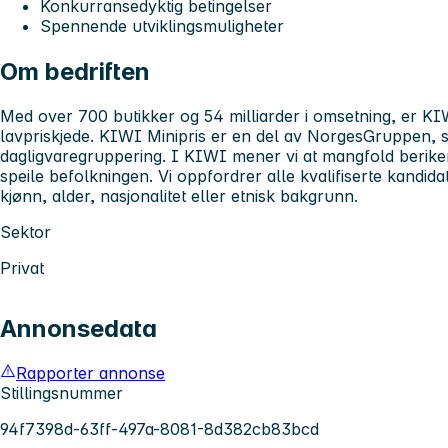
Konkurransedyktig betingelser
Spennende utviklingsmuligheter
Om bedriften
Med over 700 butikker og 54 milliarder i omsetning, er KIW
lavpriskjede. KIWI Minipris er en del av NorgesGruppen, s
dagligvaregruppering. I KIWI mener vi at mangfold berike
speile befolkningen. Vi oppfordrer alle kvalifiserte kandida
kjønn, alder, nasjonalitet eller etnisk bakgrunn.
Sektor
Privat
Annonsedata
Rapporter annonse
Stillingsnummer
94f7398d-63ff-497a-8081-8d382cb83bcd