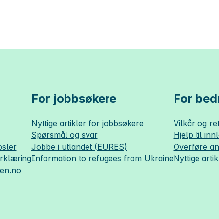
For jobbsøkere
For bedr
Nyttige artikler for jobbsøkere
Vilkår og ret
Spørsmål og svar
Hjelp til inn
sler
Jobbe i utlandet (EURES)
Overføre a
erklæring
Information to refugees from Ukraine
Nyttige artik
sen.no