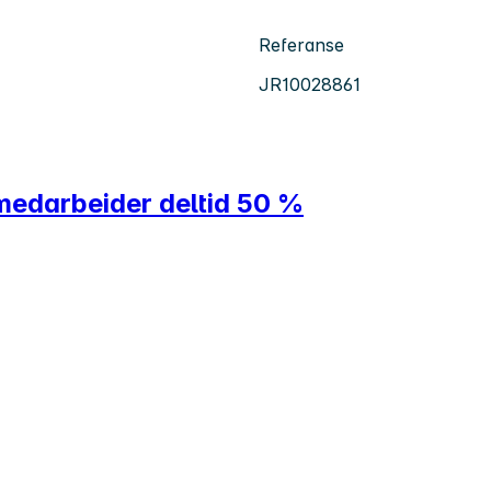
Referanse
JR10028861
medarbeider deltid 50 %