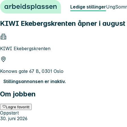
Hopp til innhold
Ledige stillinger
Ung
Somm
KIWI Ekebergskrenten åpner i august o
KIWI Ekebergskrenten
Konows gate 67 B, 0301 Oslo
Stillingsannonsen er inaktiv.
Om jobben
Lagre favoritt
Oppstart
30. juni 2026