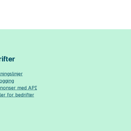
ifter
ningslinjer
logging
nnonser med API
ler for bedrifter