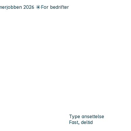
erjobben
2026
☀️
For bedrifter
Type ansettelse
Fast, deltid