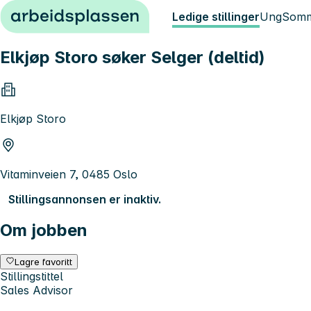
Hopp til innhold
Ledige stillinger
Ung
Somm
Elkjøp Storo søker Selger (deltid)
Elkjøp Storo
Vitaminveien 7, 0485 Oslo
Stillingsannonsen er inaktiv.
Om jobben
Lagre favoritt
Stillingstittel
Sales Advisor