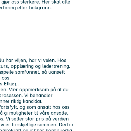
gjør oss sterkere. Her skal alle
erfaring eller bakgrunn.
u har viljen, har vi veien. Hos
kurs, opplæring og ledertrening.
nspeile samfunnet, så uansett
 oss.
s Elkjøp.
appen. Vær oppmerksom på at du
sprosessen. Vi behandler
net riktig kandidat.
artsfylt, og som ansatt hos oss
 gi muligheter til våre ansatte,
 Vi setter stor pris på verdien
 vi er forskjellige sammen. Derfor
 bærekraft og jobber kontinuerlig