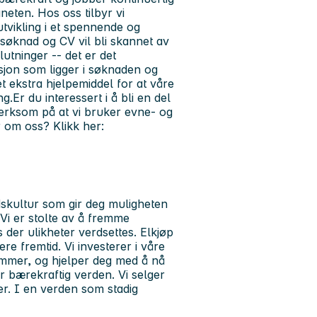
neten. Hos oss tilbyr vi
tvikling i et spennende og
søknad og CV vil bli skannet av
tninger -- det er det
on som ligger i søknaden og
 ekstra hjelpemiddel for at våre
.Er du interessert i å bli en del
merksom på at vi bruker evne- og
r om oss? Klikk her:
dskultur som gir deg muligheten
 Vi er stolte av å fremme
 der ulikheter verdsettes. Elkjøp
re fremtid. Vi investerer i våre
rammer, og hjelper deg med å nå
r bærekraftig verden. Vi selger
r. I en verden som stadig