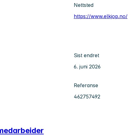
Nettsted
https://www.elkjop.no/
Sist endret
6. juni 2026
Referanse
462757492
smedarbeider