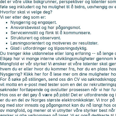
det er våre ulike bakgrunner, perspektiver og talenter som 
føle seg inkludert og ha mulighet til å bidra, uavhengig av 
Hvorfor skal vi velge deg?
Vi ser etter deg som er:
Nysgjerrig og engasjert.
Ansvarsbevisst og har pågangsmot.
Serviceinnstilt og flink til å kommunisere.
Strukturert og observant.
Løsningsorientert og motiveres av resultater.
Glad i utfordringer og tilpasningsdyktig.
Du trenger ikke utdannelse eller lang erfaring -- så lenge d
Elkjøp har vi mange interne utviklingsmuligheter gjennom 
Mangfold er vår styrke!
Vi ønsker at våre talenter skal gje
hvem du er eller hvor du kommer fra, har du en plass hos
Nysgjerrig? Klikk her for å lese mer om dine muligheter ho
For å søke på stillingen, send oss din CV via søknadskn
vil motta en e-post med tester som en del av rekruttering
søknader fortløpende og avslutter prosessen når vi har fun
Hos oss er det gøy å være på jobb! Det er utfordrende og f
er du en del av Norges største elektronikkaktør. Vi tror på å
og med stor innsats og pågangsmot kan du nå langt hos oss.
av mangfold, og mener at vi utnytter våre styrker best når
ønsker vi alle velkommen på laget. Vi er også dedikerte til