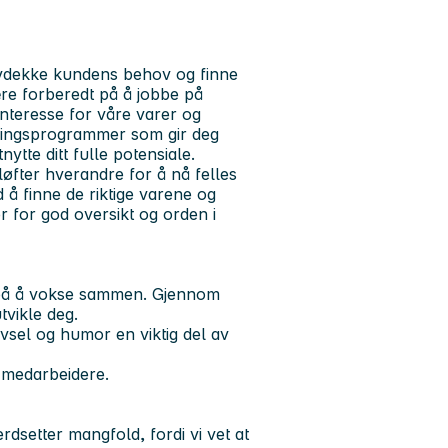
avdekke kundens behov og finne
ære forberedt på å jobbe på
 interesse for våre varer og
læringsprogrammer som gir deg
tte ditt fulle potensiale.
 løfter hverandre for å nå felles
 å finne de riktige varene og
 for god oversikt og orden i
på å
vokse sammen.
Gjennom
tvikle deg.
ivsel og humor en viktig del av
e medarbeidere.
rdsetter mangfold, fordi vi vet at