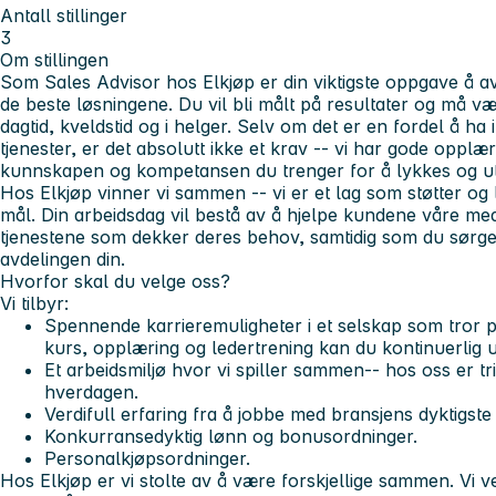
Antall stillinger
3
Om stillingen
Som
Sales Advisor
hos Elkjøp er din viktigste oppgave å 
de beste løsningene. Du vil bli målt på resultater og må v
dagtid, kveldstid og i helger. Selv om det er en fordel å ha
tjenester, er det absolutt ikke et krav -- vi har gode opp
kunnskapen og kompetansen du trenger for å lykkes og utny
Hos Elkjøp
vinner vi sammen
-- vi er et lag som støtter og
mål. Din arbeidsdag vil bestå av å hjelpe kundene våre med
tjenestene som dekker deres behov, samtidig som du sørger
avdelingen din.
Hvorfor skal du velge oss?
Vi tilbyr:
Spennende karrieremuligheter i et selskap som tror 
kurs, opplæring og ledertrening kan du kontinuerlig u
Et arbeidsmiljø hvor vi
spiller sammen
-- hos oss er tr
hverdagen.
Verdifull erfaring fra å jobbe med bransjens dyktigst
Konkurransedyktig lønn og bonusordninger.
Personalkjøpsordninger.
Hos Elkjøp er vi
stolte av å være forskjellige sammen.
Vi ve