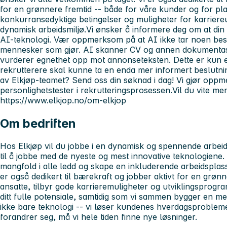
for en grønnere fremtid -- både for våre kunder og for pla
konkurransedyktige betingelser og muligheter for karriereu
dynamisk arbeidsmiljø.Vi ønsker å informere deg om at din 
AI-teknologi. Vær oppmerksom på at AI ikke tar noen beslu
mennesker som gjør. AI skanner CV og annen dokumentasj
vurderer egnethet opp mot annonseteksten. Dette er kun et
rekrutterere skal kunne ta en enda mer informert beslutning
av Elkjøp-teamet? Send oss din søknad i dag! Vi gjør opp
personlighetstester i rekrutteringsprosessen.Vil du vite me
https://www.elkjop.no/om-elkjop
Om bedriften
Hos Elkjøp vil du jobbe i en dynamisk og spennende arbei
til å jobbe med de nyeste og mest innovative teknologiene.
mangfold i alle ledd og skape en inkluderende arbeidsplass
er også dedikert til bærekraft og jobber aktivt for en grønne
ansatte, tilbyr gode karrieremuligheter og utviklingsprog
ditt fulle potensiale, samtidig som vi sammen bygger en me
ikke bare teknologi -- vi løser kundenes hverdagsprobleme
forandrer seg, må vi hele tiden finne nye løsninger.