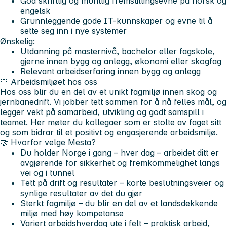
God skriftlig og muntlig fremstillingsevne på norsk og
engelsk
Grunnleggende gode IT-kunnskaper og evne til å
sette seg inn i nye systemer
Ønskelig:
Utdanning på masternivå, bachelor eller fagskole,
gjerne innen bygg og anlegg, økonomi eller skogfag
Relevant arbeidserfaring innen bygg og anlegg
💙 Arbeidsmiljøet hos oss
Hos oss blir du en del av et unikt fagmiljø innen skog og
jernbanedrift. Vi jobber tett sammen for å nå felles mål, og
legger vekt på samarbeid, utvikling og godt samspill i
teamet. Her møter du kollegaer som er stolte av faget sitt
og som bidrar til et positivt og engasjerende arbeidsmiljø.
🤝 Hvorfor velge Mesta?
Du holder Norge i gang – hver dag – arbeidet ditt er
avgjørende for sikkerhet og fremkommelighet langs
vei og i tunnel
Tett på drift og resultater – korte beslutningsveier og
synlige resultater av det du gjør
Sterkt fagmiljø – du blir en del av et landsdekkende
miljø med høy kompetanse
Variert arbeidshverdag ute i felt – praktisk arbeid,