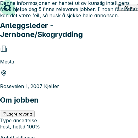
Denne informasjonen er hentet ut av kunstig intelligens
Hopp til innhold
Meny
for å hjelpe deg å finne relevante jobber. I noen få tilfeller
kan det være feil, så husk å sjekke hele annonsen.
Anleggsleder -
Jernbane/Skogrydding
Mesta
Roseveien 1, 2007 Kjeller
Om jobben
Lagre favoritt
Type ansettelse
Fast, heltid 100%
Antall stillinger