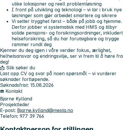
ulike lokasjoner og reell problemløsning
I front på utvikling og teknologi – vi tar i bruk nye
løsninger som gjør arbeidet smartere og sikrere
Vi setter trygghet først – både på jobb og hjemme.
Derfor jobber vi systematisk med HMS og tilbyr
solide pensjons- og forsikringsordninger, inkludert
helseforsikring, så du har forutsigbare og trygge
rammer rundt deg
Kjenner du deg igjen i våre verdier
fokus, ærlighet,
helhetsansvar og endringsvilje
, ser vi frem til å høre fra
deg!
📩 Slik søker du
Last opp CV og svar på noen spørsmål – vi vurderer
søknader fortløpende.
Søknadsfrist: 15.08.2026
☎️ Kontakt
Bjarne Kylland
Prosjektleder
E-post:
Bjarne.kylland@mesta.no
Telefon: 977 39 766
Kontaktperson for stillingen