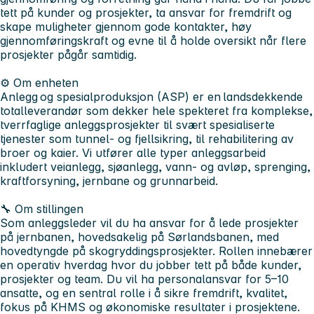
tett på kunder og prosjekter, ta ansvar for fremdrift og
skape muligheter gjennom gode kontakter, høy
gjennomføringskraft og evne til å holde oversikt når flere
prosjekter pågår samtidig.
⚙️ Om enheten
Anlegg og spesialproduksjon (ASP) er en landsdekkende
totalleverandør som dekker hele spekteret fra komplekse,
tverrfaglige anleggsprosjekter til svært spesialiserte
tjenester som tunnel- og fjellsikring, til rehabilitering av
broer og kaier. Vi utfører alle typer anleggsarbeid
inkludert veianlegg, sjøanlegg, vann- og avløp, sprenging,
kraftforsyning, jernbane og grunnarbeid.
🔧 Om stillingen
Som anleggsleder vil du ha ansvar for å lede prosjekter
på jernbanen, hovedsakelig på Sørlandsbanen, med
hovedtyngde på skogryddingsprosjekter. Rollen innebærer
en operativ hverdag hvor du jobber tett på både kunder,
prosjekter og team. Du vil ha personalansvar for 5–10
ansatte, og en sentral rolle i å sikre fremdrift, kvalitet,
fokus på KHMS og økonomiske resultater i prosjektene.