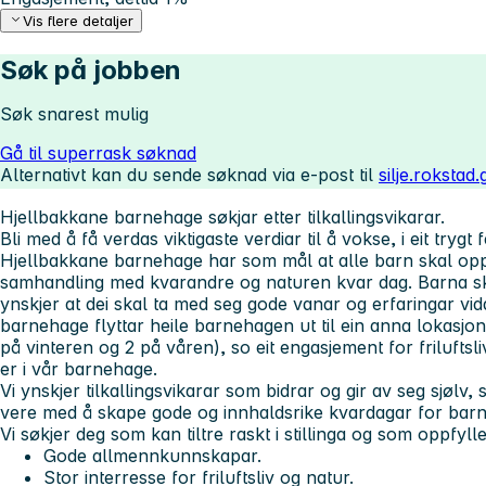
Vis flere detaljer
Søk på jobben
Søk snarest mulig
Gå til superrask søknad
Alternativt kan du sende søknad via e-post til
silje.roksta
Hjellbakkane barnehage søkjar etter tilkallingsvikarar.
Bli med å få verdas viktigaste verdiar til å vokse, i eit trygt 
Hjellbakkane barnehage har som mål at alle barn skal opp
samhandling med kvarandre og naturen kvar dag. Barna ska
ynskjer at dei skal ta med seg gode vanar og erfaringar vida
barnehage flyttar heile barnehagen ut til ein anna lokasjon
på vinteren og 2 på våren), so eit engasjement for friluftsl
er i vår barnehage.
Vi ynskjer tilkallingsvikarar som bidrar og gir av seg sjølv, 
vere med å skape gode og innhaldsrike kvardagar for barn
Vi søkjer deg som kan tiltre raskt i stillinga og som oppfy
Gode allmennkunnskapar.
Stor interresse for friluftsliv og natur.