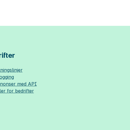
ifter
ningslinjer
logging
nnonser med API
ler for bedrifter