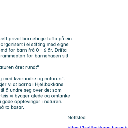
ll privat barnehage tufta på ein
organisert i ei stifting med eigne
d for barn frå 0 - 6 år. Drifta
 rammeplan for barnehagen sitt
naturen året rundt"
ing med kvarandre og naturen"
.
er vi at barna i Hjellbakkane
 til å undre seg over det som
korleis vi bygger glede og omtanke
få gode opplevingar i naturen.
på to basar.
Nettsted
https://hjellbakkane.barne