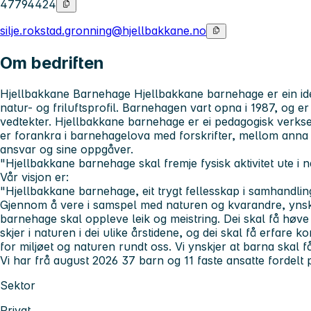
47794424
silje.rokstad.gronning@hjellbakkane.no
Om bedriften
Hjellbakkane Barnehage Hjellbakkane barnehage er ein idee
natur- og friluftsprofil. Barnehagen vart opna i 1987, og er 
vedtekter. Hjellbakkane barnehage er ei pedagogisk verksem
er forankra i barnehagelova med forskrifter, mellom anna
ansvar og sine oppgåver.
"Hjellbakkane barnehage skal fremje fysisk aktivitet ute i 
Vår visjon er:
"Hjellbakkane barnehage, eit trygt fellesskap i samhandl
Gjennom å vere i samspel med naturen og kvarandre, ynskj
barnehage skal oppleve leik og meistring. Dei skal få høve
skjer i naturen i dei ulike årstidene, og dei skal få erfare 
for miljøet og naturen rundt oss. Vi ynskjer at barna skal 
Vi har frå august 2026 37 barn og 11 faste ansatte fordelt 
Sektor
Privat