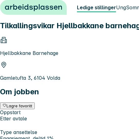
Hopp til innhold
Ledige stillinger
Ung
Somm
Tilkallingsvikar Hjellbakkane barneha
Hjellbakkane Barnehage
Gamletufta 3, 6104 Volda
Om jobben
Lagre favoritt
Oppstart
Etter avtale
Type ansettelse
Engasjement, deltid 1%