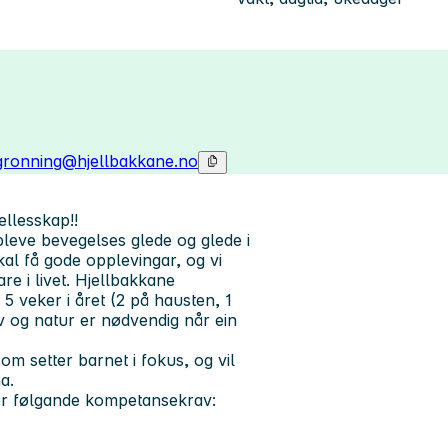
d.gronning@hjellbakkane.no
fellesskap!!
leve bevegelses glede og glede i
l få gode opplevingar, og vi
re i livet. Hjellbakkane
 5 veker i året (2 på hausten, 1
iv og natur er nødvendig når ein
som setter barnet i fokus, og vil
a.
ller følgande kompetansekrav: