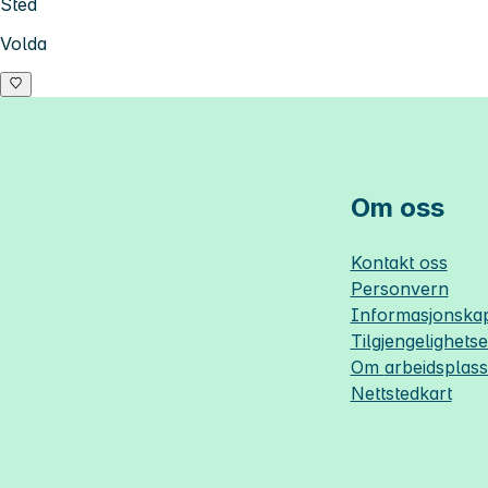
Sted
Volda
Om oss
Kontakt oss
Personvern
Informasjonskap
Tilgjengelighets
Om
arbeidsplas
Nettstedkart