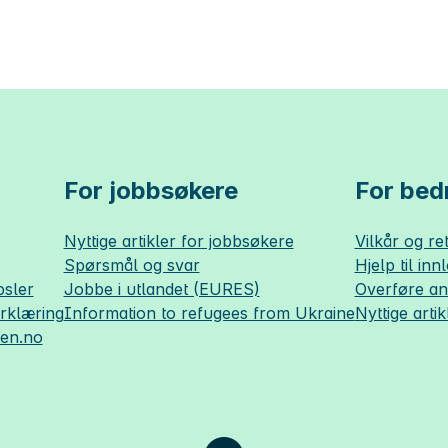
For jobbsøkere
For bedr
Nyttige artikler for jobbsøkere
Vilkår og ret
Spørsmål og svar
Hjelp til inn
sler
Jobbe i utlandet (EURES)
Overføre a
erklæring
Information to refugees from Ukraine
Nyttige artik
sen.no