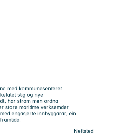
une med kommunesenteret
ketalet stig og nye
 godt, har stram men ordna
er store maritime verksemder
med engasjerte innbyggarar, ein
 framtida.
Nettsted