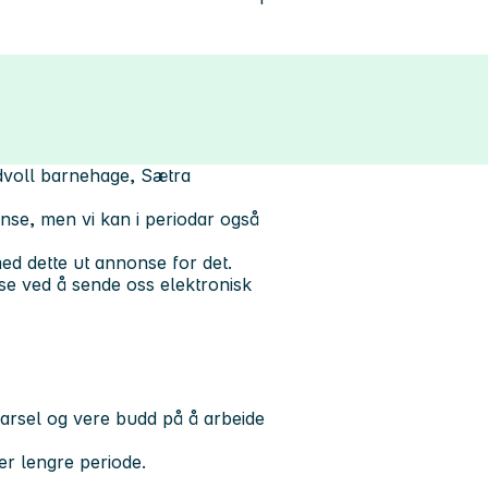
dvoll barnehage, Sætra
onse, men vi kan i periodar også
 med dette ut annonse for det.
sse ved å sende oss elektronisk
 varsel og vere budd på å arbeide
ler lengre periode.