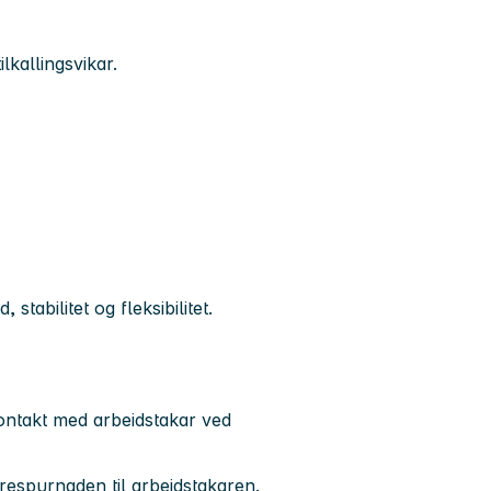
ilkallingsvikar.
tabilitet og fleksibilitet.
kontakt med arbeidstakar ved
espurnaden til arbeidstakaren.