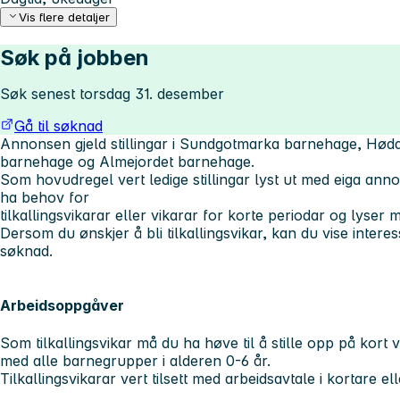
Vis flere detaljer
Søk på jobben
Søk senest torsdag 31. desember
Gå til søknad
Annonsen gjeld stillingar i Sundgotmarka barnehage, Hød
barnehage og Almejordet barnehage.
Som hovudregel vert ledige stillingar lyst ut med eiga ann
ha behov for
tilkallingsvikarar eller vikarar for korte periodar og lyser
Dersom du ønskjer å bli tilkallingsvikar, kan du vise intere
søknad.
Arbeidsoppgåver
Som tilkallingsvikar må du ha høve til å stille opp på kort
med alle barnegrupper i alderen 0-6 år.
Tilkallingsvikarar vert tilsett med arbeidsavtale i kortare el