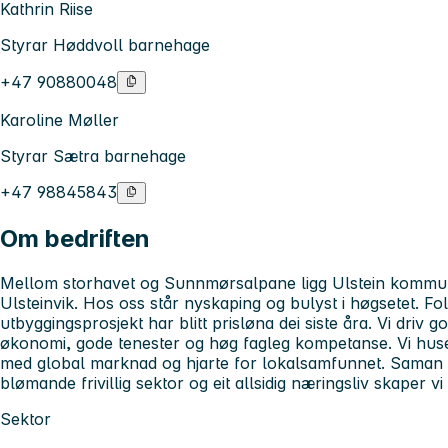
Kathrin Riise
Styrar Høddvoll barnehage
+47 90880048
Karoline Møller
Styrar Sætra barnehage
+47 98845843
Om bedriften
Mellom storhavet og Sunnmørsalpane ligg Ulstein komm
Ulsteinvik. Hos oss står nyskaping og bulyst i høgsetet. Fol
utbyggingsprosjekt har blitt prisløna dei siste åra. Vi driv
økonomi, gode tenester og høg fagleg kompetanse. Vi hus
med global marknad og hjarte for lokalsamfunnet. Saman 
blømande frivillig sektor og eit allsidig næringsliv skaper vi
Sektor