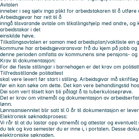
Avtalen
inneber i seg sjølv inga plikt for arbeidstakaren til å utfø
Arbeidsgjevar har rett til å
inngå tilsvarande avtale om tilkallingshjelp med andre, og 
arbeidstakar i det
einskilde høve.
Tilkallingsavtalen er saman med arbeidsplan/vaktliste ein g
kommune har arbeidsgjevaransvar frå du kjem på jobb og til
denne perioden omfatta av kommunens sine pensjons- og f
Krav til dokumentasjon:
For dei fleste stillingar i barnehagen er det krav om politiat
Tilfredsstillande politiattest
skal vere levert før start i stilling. Arbeidsgivar må skriftle
før ein kan søke om dette. Det kan vere behandlingstid hos 
Dei som vert tilsett kan bli pålagt å ta tuberkuloseprøve.
Det er krav om vitnemål og dokumentasjon av arbeidserfarin
lønn.
Lønnsansiennitet blir satt til 0 år til dokumentasjon er leve
Elektronisk søknadsprosess:
Vi rår til at du lastar opp vitnemål og attestar og eventuel
du tek og kva semester du er inne i, i portalen. Desse dok
elektroniske søknaden.