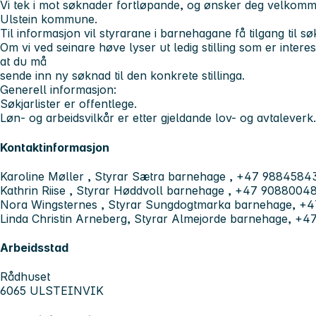
Vi tek i mot søknader fortløpande, og ønsker deg velkomm
Ulstein kommune.
Til informasjon vil styrarane i barnehagane få tilgang til s
Om vi ved seinare høve lyser ut ledig stilling som er intere
at du må
sende inn ny søknad til den konkrete stillinga.
Generell informasjon:
Søkjarlister er offentlege.
Løn- og arbeidsvilkår er etter gjeldande lov- og avtaleverk.
Kontaktinformasjon
Karoline Møller , Styrar Sætra barnehage , +47 9884584
Kathrin Riise , Styrar Høddvoll barnehage , +47 9088004
Nora Wingsternes , Styrar Sungdogtmarka barnehage, +4
Linda Christin Arneberg, Styrar Almejorde barnehage, +
Arbeidsstad
Rådhuset
6065 ULSTEINVIK