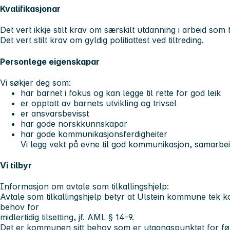
Kvalifikasjonar
Det vert ikkje stilt krav om særskilt utdanning i arbeid som t
Det vert stilt krav om gyldig politiattest ved tiltreding.
Personlege eigenskapar
Vi søkjer deg som:
har barnet i fokus og kan legge til rette for god leik
er opptatt av barnets utvikling og trivsel
er ansvarsbevisst
har gode norskkunnskapar
har gode kommunikasjonsferdigheiter
Vi legg vekt på evne til god kommunikasjon, samarbeid, s
Vi tilbyr
Informasjon om avtale som tilkallingshjelp:
Avtale som tilkallingshjelp betyr at Ulstein kommune tek 
behov for
midlertidig tilsetting, jf. AML § 14-9.
Det er kommunen sitt behov som er utgangspunktet for før