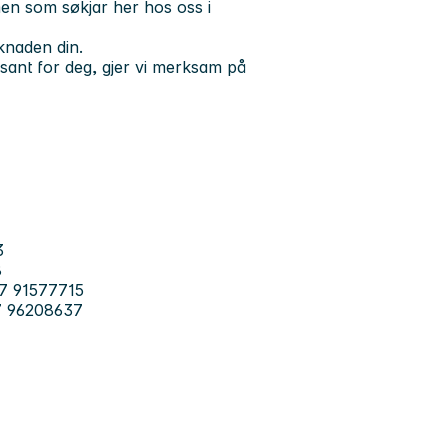
en som søkjar her hos oss i
øknaden din.
ssant for deg, gjer vi merksam på
3
8
7 91577715
47 96208637