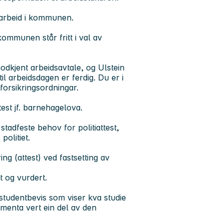
re arbeid i kommunen.
kommunen står fritt i val av
odkjent arbeidsavtale, og Ulstein
 arbeidsdagen er ferdig. Du er i
orsikringsordningar.
test jf. barnehagelova.
g stadfeste behov for politiattest,
politiet.
g (attest) ved fastsetting av
rt og vurdert.
t studentbevis som viser kva studie
umenta vert ein del av den