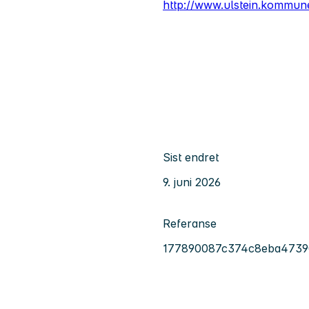
http://www.ulstein.kommun
Sist endret
9. juni 2026
Referanse
177890087c374c8eba4739