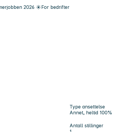
erjobben
2026
☀️
For bedrifter
Type ansettelse
Annet, heltid 100%
Antall stillinger
1