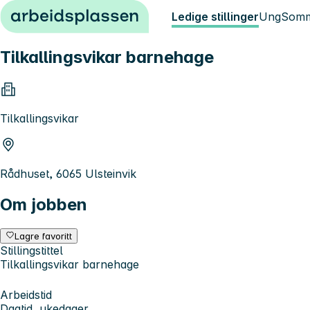
Hopp til innhold
Ledige stillinger
Ung
Somm
Tilkallingsvikar barnehage
Tilkallingsvikar
Rådhuset, 6065 Ulsteinvik
Om jobben
Lagre favoritt
Stillingstittel
Tilkallingsvikar barnehage
Arbeidstid
Dagtid, ukedager