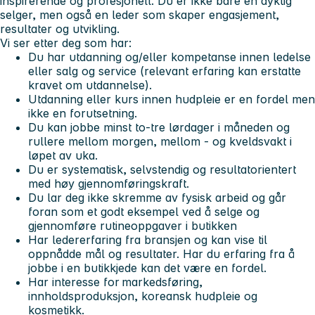
inspirerende og profesjonell. Du er ikke bare en dyktig
selger, men også en leder som skaper engasjement,
resultater og utvikling.
Vi ser etter deg som har:
Du har utdanning og/eller kompetanse innen ledelse
eller salg og service (relevant erfaring kan erstatte
kravet om utdannelse).
Utdanning eller kurs innen hudpleie er en fordel men
ikke en forutsetning.
Du kan jobbe minst to-tre lørdager i måneden og
rullere mellom morgen, mellom - og kveldsvakt i
løpet av uka.
Du er systematisk, selvstendig og resultatorientert
med høy gjennomføringskraft.
Du lar deg ikke skremme av fysisk arbeid og går
foran som et godt eksempel ved å selge og
gjennomføre rutineoppgaver i butikken
Har ledererfaring fra bransjen og kan vise til
oppnådde mål og resultater. Har du erfaring fra å
jobbe i en butikkjede kan det være en fordel.
Har interesse for markedsføring,
innholdsproduksjon, koreansk hudpleie og
kosmetikk.