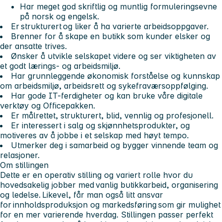
Har meget god skriftlig og muntlig formuleringsevne
på norsk og engelsk.
Er strukturert og liker å ha varierte arbeidsoppgaver.
Brenner for å skape en butikk som kunder elsker og
der ansatte trives.
Ønsker å utvikle selskapet videre og ser viktigheten av
et godt lærings- og arbeidsmiljø.
Har grunnleggende økonomisk forståelse og kunnskap
om arbeidsmiljø, arbeidsrett og sykefraværsoppfølging.
Har gode IT-ferdigheter og kan bruke våre digitale
verktøy og Officepakken.
Er målrettet, strukturert, blid, vennlig og profesjonell.
Er interessert i salg og skjønnhetsprodukter, og
motiveres av å jobbe i et selskap med høyt tempo.
Utmerker deg i samarbeid og bygger vinnende team og
relasjoner.
Om stillingen
Dette er en operativ stilling og variert rolle hvor du
hovedsakelig jobber med vanlig butikkarbeid, organisering
og ledelse. Likevel, får man også litt ansvar
for innholdsproduksjon og markedsføring som gir mulighet
for en mer varierende hverdag. Stillingen passer perfekt