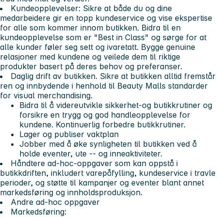
Kundeopplevelser
: Sikre at både du og dine
medarbeidere gir en topp kundeservice og vise ekspertise
for alle som kommer innom butikken. Bidra til en
kundeopplevelse som er "Best in Class" og sørge for at
alle kunder føler seg sett og ivaretatt. Bygge genuine
relasjoner med kundene og veilede dem til riktige
produkter basert på deres behov og preferanser.
Daglig drift av butikken.
Sikre at butikken alltid fremstår
ren og innbydende i henhold til Beauty Malls standarder
for visual merchandising.
Bidra til å videreutvikle sikkerhet-og butikkrutiner og
forsikre en trygg og god handleopplevelse for
kundene. Kontinuerlig forbedre butikkrutiner.
Lager og publiser vaktplan
Jobber med å øke synligheten til butikken ved å
holde eventer, ute -- og inneaktiviteter.
Håndtere ad-hoc-oppgaver som kan oppstå i
butikkdriften, inkludert varepåfylling, kundeservice i travle
perioder, og støtte til kampanjer og eventer blant annet
markedsføring og innholdsproduksjon.
Andre ad-hoc oppgaver
Markedsføring
: