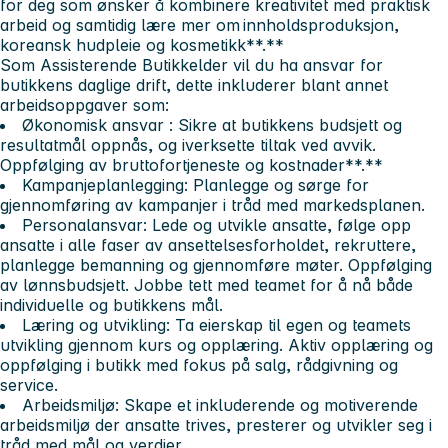
for deg som ønsker å kombinere kreativitet med praktisk
arbeid og samtidig lære mer om innholdsproduksjon,
koreansk hudpleie og kosmetikk**.**
Som Assisterende Butikkelder vil du ha ansvar for
butikkens daglige drift, dette inkluderer blant annet
arbeidsoppgaver som:
Økonomisk ansvar
: Sikre at butikkens budsjett og
resultatmål oppnås, og iverksette tiltak ved avvik.
Oppfølging av bruttofortjeneste og kostnader**.**
Kampanjeplanlegging
: Planlegge og sørge for
gjennomføring av kampanjer i tråd med markedsplanen.
Personalansvar
: Lede og utvikle ansatte, følge opp
ansatte i alle faser av ansettelsesforholdet, rekruttere,
planlegge bemanning og gjennomføre møter. Oppfølging
av lønnsbudsjett. Jobbe tett med teamet for å nå både
individuelle og butikkens mål.
Læring og utvikling
: Ta eierskap til egen og teamets
utvikling gjennom kurs og opplæring. Aktiv opplæring og
oppfølging i butikk med fokus på salg, rådgivning og
service.
Arbeidsmiljø
: Skape et inkluderende og motiverende
arbeidsmiljø der ansatte trives, presterer og utvikler seg i
tråd med mål og verdier.