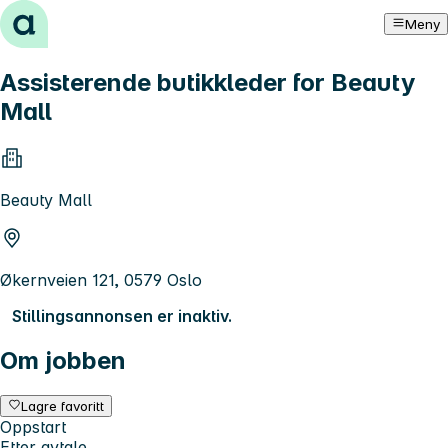
Hopp til innhold
Meny
Assisterende butikkleder for Beauty
Mall
Beauty Mall
Økernveien 121, 0579 Oslo
Stillingsannonsen er inaktiv.
Om jobben
Lagre favoritt
Oppstart
Etter avtale