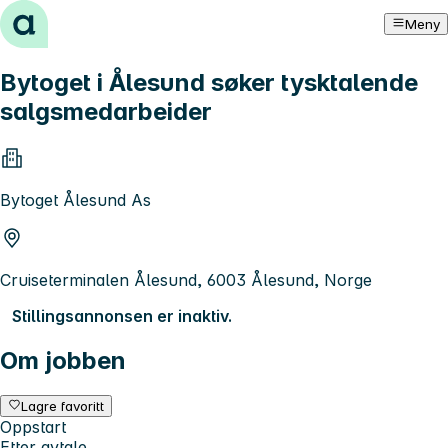
Hopp til innhold
Meny
Bytoget i Ålesund søker tysktalende
salgsmedarbeider
Bytoget Ålesund As
Cruiseterminalen Ålesund, 6003 Ålesund, Norge
Stillingsannonsen er inaktiv.
Om jobben
Lagre favoritt
Oppstart
Etter avtale