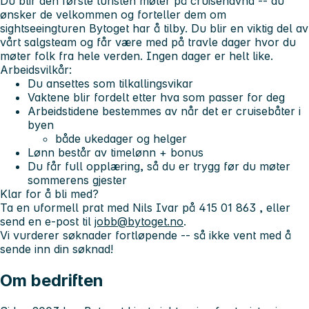
Du blir den første turisten møter på cruisehavna -- du
ønsker de velkommen og forteller dem om
sightseeingturen Bytoget har å tilby. Du blir en viktig del av
vårt salgsteam og får være med på travle dager hvor du
møter folk fra hele verden. Ingen dager er helt like.
Arbeidsvilkår:
Du ansettes som tilkallingsvikar
Vaktene blir fordelt etter hva som passer for deg
Arbeidstidene bestemmes av når det er cruisebåter i
byen
både ukedager og helger
Lønn består av timelønn + bonus
Du får full opplæring, så du er trygg før du møter
sommerens gjester
Klar for å bli med?
Ta en uformell prat med Nils Ivar på
415 01 863
, eller
send en e-post til
jobb@bytoget.no
.
Vi vurderer søknader fortløpende -- så ikke vent med å
sende inn din søknad!
Om bedriften