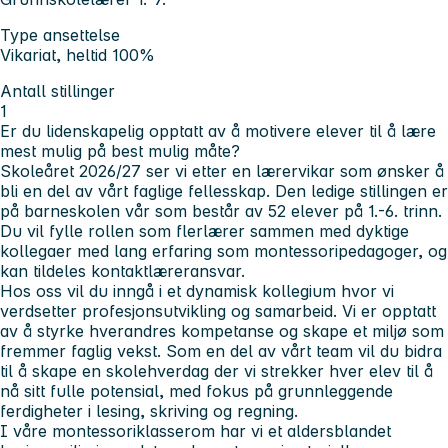
Type ansettelse
Vikariat, heltid 100%
Antall stillinger
1
Er du lidenskapelig opptatt av å motivere elever til å lære
mest mulig på best mulig måte?
Skoleåret 2026/27 ser vi etter en lærervikar som ønsker å
bli en del av vårt faglige fellesskap. Den ledige stillingen er
på barneskolen vår som består av 52 elever på 1.-6. trinn.
Du vil fylle rollen som flerlærer sammen med dyktige
kollegaer med lang erfaring som montessoripedagoger, og
kan tildeles kontaktlæreransvar.
Hos oss vil du inngå i et dynamisk kollegium hvor vi
verdsetter profesjonsutvikling og samarbeid. Vi er opptatt
av å styrke hverandres kompetanse og skape et miljø som
fremmer faglig vekst. Som en del av vårt team vil du bidra
til å skape en skolehverdag der vi strekker hver elev til å
nå sitt fulle potensial, med fokus på grunnleggende
ferdigheter i lesing, skriving og regning.
I våre montessoriklasserom har vi et aldersblandet