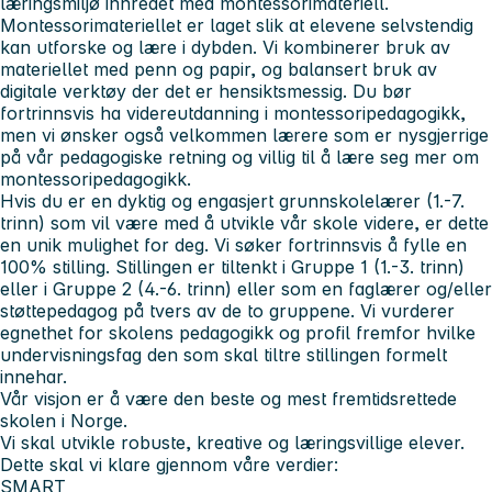
læringsmiljø innredet med montessorimateriell.
Montessorimateriellet er laget slik at elevene selvstendig
kan utforske og lære i dybden. Vi kombinerer bruk av
materiellet med penn og papir, og balansert bruk av
digitale verktøy der det er hensiktsmessig. Du bør
fortrinnsvis ha videreutdanning i montessoripedagogikk,
men vi ønsker også velkommen lærere som er nysgjerrige
på vår pedagogiske retning og villig til å lære seg mer om
montessoripedagogikk.
Hvis du er en dyktig og engasjert grunnskolelærer (1.-7.
trinn) som vil være med å utvikle vår skole videre, er dette
en unik mulighet for deg. Vi søker fortrinnsvis å fylle en
100% stilling. Stillingen er tiltenkt i Gruppe 1 (1.-3. trinn)
eller i Gruppe 2 (4.-6. trinn) eller som en faglærer og/eller
støttepedagog på tvers av de to gruppene. Vi vurderer
egnethet for skolens pedagogikk og profil fremfor hvilke
undervisningsfag den som skal tiltre stillingen formelt
innehar.
Vår visjon er å være den beste og mest fremtidsrettede
skolen i Norge.
Vi skal utvikle robuste, kreative og læringsvillige elever.
Dette skal vi klare gjennom våre verdier:
SMART