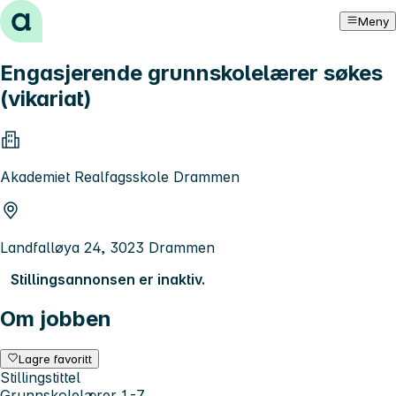
Hopp til innhold
Meny
Engasjerende grunnskolelærer søkes
(vikariat)
Akademiet Realfagsskole Drammen
Landfalløya 24, 3023 Drammen
Stillingsannonsen er inaktiv.
Om jobben
Lagre favoritt
Stillingstittel
Grunnskolelærer 1.-7.