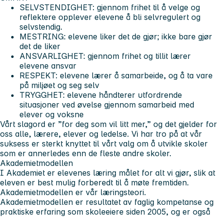
SELVSTENDIGHET:
gjennom frihet til å velge og
reflektere opplever elevene å bli selvregulert og
selvstendig.
MESTRING:
elevene liker det de gjør; ikke bare gjør
det de liker
ANSVARLIGHET
: gjennom frihet og tillit lærer
elevene ansvar
RESPEKT:
elevene lærer å samarbeide, og å ta vare
på miljøet og seg selv
TRYGGHET:
elevene håndterer utfordrende
situasjoner ved øvelse gjennom samarbeid med
elever og voksne
Vårt slagord er ”for deg som vil litt mer,” og det gjelder for
oss alle, lærere, elever og ledelse. Vi har tro på at vår
suksess er sterkt knyttet til vårt valg om å utvikle skoler
som er annerledes enn de fleste andre skoler.
Akademietmodellen
I Akademiet er elevenes læring målet for alt vi gjør, slik at
eleven er best mulig forberedt til å møte fremtiden.
Akademietmodellen er vår læringsteori.
Akademietmodellen er resultatet av faglig kompetanse og
praktiske erfaring som skoleeiere siden 2005, og er også