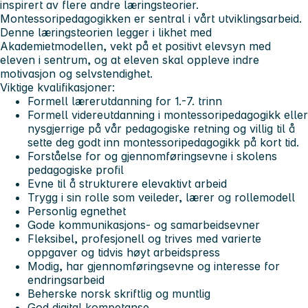
inspirert av flere andre læringsteorier.
Montessoripedagogikken er sentral i vårt utviklingsarbeid.
Denne læringsteorien legger i likhet med
Akademietmodellen, vekt på et positivt elevsyn med
eleven i sentrum, og at eleven skal oppleve indre
motivasjon og selvstendighet.
Viktige kvalifikasjoner:
Formell lærerutdanning for 1.-7. trinn
Formell videreutdanning i montessoripedagogikk eller
nysgjerrige på vår pedagogiske retning og villig til å
sette deg godt inn montessoripedagogikk på kort tid.
Forståelse for og gjennomføringsevne i skolens
pedagogiske profil
Evne til å strukturere elevaktivt arbeid
Trygg i sin rolle som veileder, lærer og rollemodell
Personlig egnethet
Gode kommunikasjons- og samarbeidsevner
Fleksibel, profesjonell og trives med varierte
oppgaver og tidvis høyt arbeidspress
Modig, har gjennomføringsevne og interesse for
endringsarbeid
Beherske norsk skriftlig og muntlig
God digital kompetanse