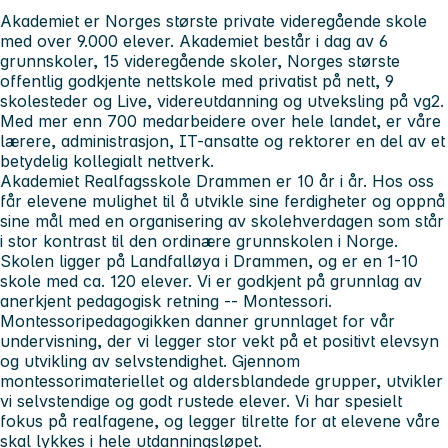
Akademiet er Norges største private videregående skole
med over 9.000 elever. Akademiet består i dag av 6
grunnskoler, 15 videregående skoler, Norges største
offentlig godkjente nettskole med privatist på nett, 9
skolesteder og Live, videreutdanning og utveksling på vg2.
Med mer enn 700 medarbeidere over hele landet, er våre
lærere, administrasjon, IT-ansatte og rektorer en del av et
betydelig kollegialt nettverk.
Akademiet Realfagsskole Drammen er 10 år i år. Hos oss
får elevene mulighet til å utvikle sine ferdigheter og oppnå
sine mål med en organisering av skolehverdagen som står
i stor kontrast til den ordinære grunnskolen i Norge.
Skolen ligger på Landfalløya i Drammen, og er en 1-10
skole med ca. 120 elever. Vi er godkjent på grunnlag av
anerkjent pedagogisk retning -- Montessori.
Montessoripedagogikken danner grunnlaget for vår
undervisning, der vi legger stor vekt på et positivt elevsyn
og utvikling av selvstendighet. Gjennom
montessorimateriellet og aldersblandede grupper, utvikler
vi selvstendige og godt rustede elever. Vi har spesielt
fokus på realfagene, og legger tilrette for at elevene våre
skal lykkes i hele utdanningsløpet.