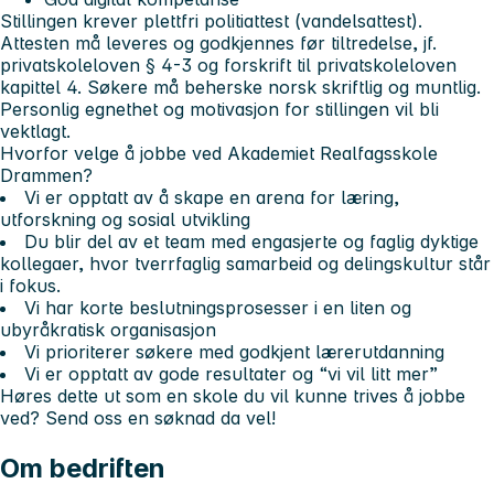
Stillingen krever plettfri politiattest (vandelsattest).
Attesten må leveres og godkjennes før tiltredelse, jf.
privatskoleloven § 4-3 og forskrift til privatskoleloven
kapittel 4. Søkere må beherske norsk skriftlig og muntlig.
Personlig egnethet og motivasjon for stillingen vil bli
vektlagt.
Hvorfor velge å jobbe ved Akademiet Realfagsskole
Drammen?
Vi er opptatt av å skape en arena for læring,
utforskning og sosial utvikling
Du blir del av et team med engasjerte og faglig dyktige
kollegaer, hvor tverrfaglig samarbeid og delingskultur står
i fokus.
Vi har korte beslutningsprosesser i en liten og
ubyråkratisk organisasjon
Vi prioriterer søkere med godkjent lærerutdanning
Vi er opptatt av gode resultater og “vi vil litt mer”
Høres dette ut som en skole du vil kunne trives å jobbe
ved? Send oss en søknad da vel!
Om bedriften