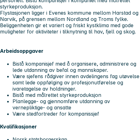
personell. Bistå kompanisjef i kompaniet med målrettet
styrkeproduksjon.
Flystasjonen ligger i Evenes kommune mellom Harstad og
Narvik, på grensen mellom Nordland og Troms fylke.
Beliggenheten gir et variert og friskt kystklima med gode
muligheter for aktiviteter i tilknytning til hav, fjell og skog.
Arbeidsoppgaver
Bistå kompanisjef med å organisere, administrere og
lede utdanning av befal og mannskaper.
Være sjefens rådgiver innen avdelingens fag utøvelse
samt lede oppfølging av profesjonutførelse og
ivaretagelse av holdninger.
Bistå med målrettet styrkeproduksjon
Planlegge- og gjennomføre utdanning av
vernepliktige- og ansatte
Være stedfortreder for kompanissjef
Kvalifikasjoner
Norsk statsborgerskap