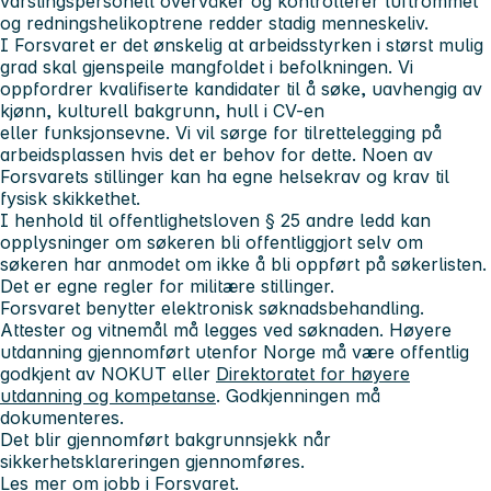
varslingspersonell overvåker og kontrollerer luftrommet
og redningshelikoptrene redder stadig menneskeliv.
I Forsvaret er det ønskelig at arbeidsstyrken i størst mulig
grad skal gjenspeile mangfoldet i befolkningen. Vi
oppfordrer kvalifiserte kandidater til å søke, uavhengig av
kjønn, kulturell bakgrunn, hull i CV-en
eller funksjonsevne. Vi vil sørge for tilrettelegging på
arbeidsplassen hvis det er behov for dette. Noen av
Forsvarets stillinger kan ha egne helsekrav og krav til
fysisk skikkethet.
I henhold til offentlighetsloven § 25 andre ledd kan
opplysninger om søkeren bli offentliggjort selv om
søkeren har anmodet om ikke å bli oppført på søkerlisten.
Det er egne regler for militære stillinger.
Forsvaret benytter elektronisk søknadsbehandling.
Attester og vitnemål må legges ved søknaden. Høyere
utdanning gjennomført utenfor Norge må være offentlig
godkjent av NOKUT eller
Direktoratet for høyere
utdanning og kompetanse
. Godkjenningen må
dokumenteres.
Det blir gjennomført bakgrunnsjekk når
sikkerhetsklareringen gjennomføres.
Les mer
om jobb i Forsvaret.