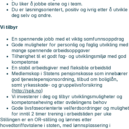
Du liker å jobbe alene og i team.
Du er løsningsorientert, positiv og ivrig etter å utvikle
deg selv og andre.
Vi tilbyr
En spennende jobb med et viktig samfunnsoppdrag
Gode muligheter for personlig og faglig utvikling med
mange spennende arbeidsoppgaver
Tilhørighet til et godt fag- og utviklingsmiljø med god
kompetanse
En stabil arbeidsgiver med fleksible arbeidstid
Medlemskap i Statens pensjonskasse som innebærer
god tjenestepensjonsordning, tilbud om boliglån,
samt yrkesskade- og gruppelivsforsikring
(
http://spk.no
)
Vi investerer i deg og tilbyr utviklingsmuligheter og
kompetanseheving etter avdelingens behov
Gode livsfaseorienterte velferdsordringer og mulighet
for inntil 2 timer trening i arbeidstiden per uke
Stillingen er en OR-stilling og lønnes etter
hovedtariffavtalene i staten, med lønnsplassering i