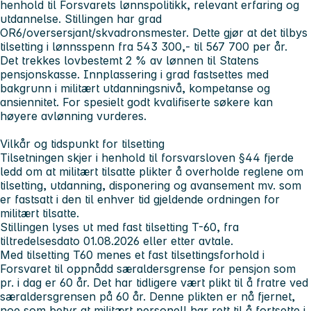
henhold til Forsvarets lønnspolitikk, relevant erfaring og
utdannelse. Stillingen har grad
OR6/oversersjant/skvadronsmester. Dette gjør at det tilbys
tilsetting i lønnsspenn fra 543 300,- til 567 700 per år.
Det trekkes lovbestemt 2 % av lønnen til Statens
pensjonskasse. Innplassering i grad fastsettes med
bakgrunn i militært utdanningsnivå, kompetanse og
ansiennitet. For spesielt godt kvalifiserte søkere kan
høyere avlønning vurderes.
Vilkår og tidspunkt for tilsetting
Tilsetningen skjer i henhold til forsvarsloven §44 fjerde
ledd om at militært tilsatte plikter å overholde reglene om
tilsetting, utdanning, disponering og avansement mv. som
er fastsatt i den til enhver tid gjeldende ordningen for
militært tilsatte.
Stillingen lyses ut med fast tilsetting T-60, fra
tiltredelsesdato 01.08.2026 eller etter avtale.
Med tilsetting T60 menes et fast tilsettingsforhold i
Forsvaret til oppnådd særaldersgrense for pensjon som
pr. i dag er 60 år. Det har tidligere vært plikt til å fratre ved
særaldersgrensen på 60 år. Denne plikten er nå fjernet,
noe som betyr at militært personell har rett til å fortsette i