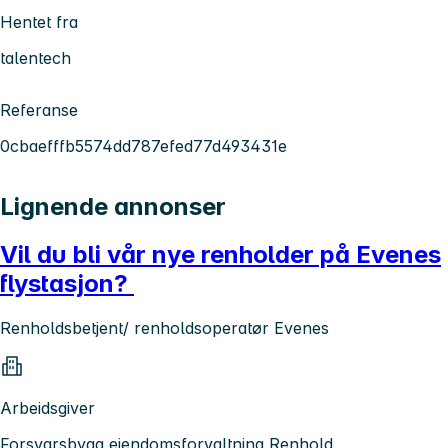
Hentet fra
talentech
Referanse
0cbaefffb5574dd787efed77d493431e
Lignende annonser
Vil du bli vår nye renholder på Evenes
flystasjon?
Renholdsbetjent/ renholdsoperatør Evenes
Arbeidsgiver
Forsvarsbygg eiendomsforvaltning Renhold