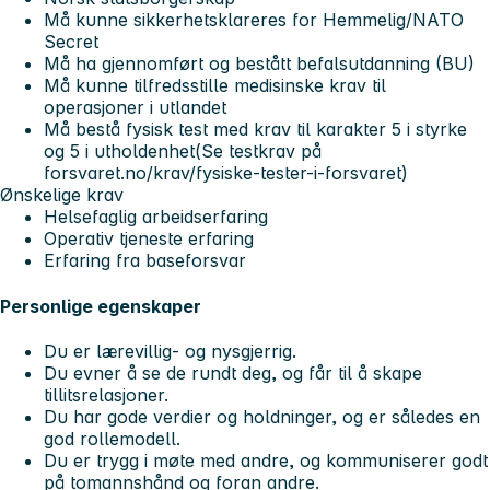
Må kunne sikkerhetsklareres for Hemmelig/NATO
Secret
Må ha gjennomført og bestått befalsutdanning (BU)
Må kunne tilfredsstille medisinske krav til
operasjoner i utlandet
Må bestå fysisk test med krav til karakter 5 i styrke
og 5 i utholdenhet(Se testkrav på
forsvaret.no/krav/fysiske-tester-i-forsvaret)
Ønskelige krav
Helsefaglig arbeidserfaring
Operativ tjeneste erfaring
Erfaring fra baseforsvar
Personlige egenskaper
Du er lærevillig- og nysgjerrig.
Du evner å se de rundt deg, og får til å skape
tillitsrelasjoner.
Du har gode verdier og holdninger, og er således en
god rollemodell.
Du er trygg i møte med andre, og kommuniserer godt
på tomannshånd og foran andre.