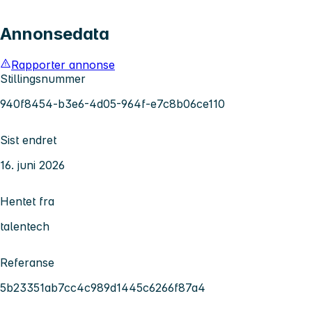
Annonsedata
Rapporter annonse
Stillingsnummer
940f8454-b3e6-4d05-964f-e7c8b06ce110
Sist endret
16. juni 2026
Hentet fra
talentech
Referanse
5b23351ab7cc4c989d1445c6266f87a4