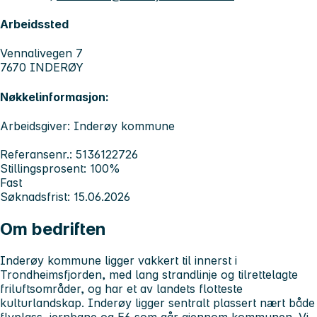
Arbeidssted
Vennalivegen 7
7670 INDERØY
Nøkkelinformasjon:
Arbeidsgiver: Inderøy kommune
Referansenr.: 5136122726
Stillingsprosent: 100%
Fast
Søknadsfrist: 15.06.2026
Om bedriften
Inderøy kommune ligger vakkert til innerst i
Trondheimsfjorden, med lang strandlinje og tilrettelagte
friluftsområder, og har et av landets flotteste
kulturlandskap. Inderøy ligger sentralt plassert nært både
flyplass, jernbane og E6 som går gjennom kommunen. Vi