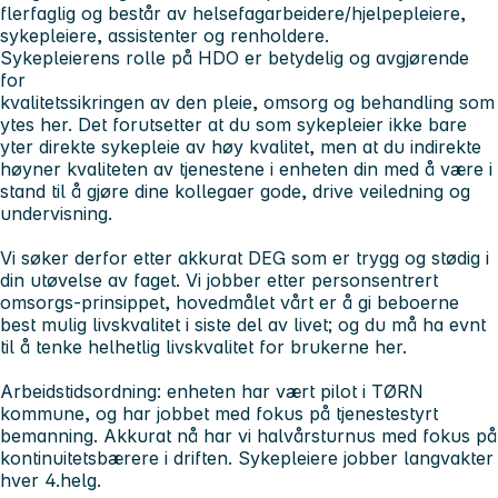
flerfaglig og består av helsefagarbeidere/hjelpepleiere,
sykepleiere, assistenter og renholdere.
Sykepleierens rolle på HDO er betydelig og avgjørende
for
kvalitetssikringen av den pleie, omsorg og behandling som
ytes her. Det forutsetter at du som sykepleier ikke bare
yter direkte sykepleie av høy kvalitet, men at du indirekte
høyner kvaliteten av tjenestene i enheten din med å være i
stand til å gjøre dine kollegaer gode, drive veiledning og
undervisning.
Vi søker derfor etter akkurat DEG som er trygg og stødig i
din utøvelse av faget. Vi jobber etter personsentrert
omsorgs-prinsippet, hovedmålet vårt er å gi beboerne
best mulig livskvalitet i siste del av livet; og du må ha evnt
til å tenke helhetlig livskvalitet for brukerne her.
Arbeidstidsordning: enheten har vært pilot i TØRN
kommune, og har jobbet med fokus på tjenestestyrt
bemanning. Akkurat nå har vi halvårsturnus med fokus på
kontinuitetsbærere i driften. Sykepleiere jobber langvakter
hver 4.helg.