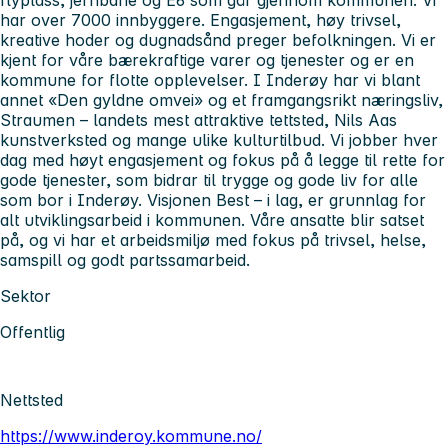
har over 7000 innbyggere. Engasjement, høy trivsel,
kreative hoder og dugnadsånd preger befolkningen. Vi er
kjent for våre bærekraftige varer og tjenester og er en
kommune for flotte opplevelser. I Inderøy har vi blant
annet «Den gyldne omvei» og et framgangsrikt næringsliv,
Straumen – landets mest attraktive tettsted, Nils Aas
kunstverksted og mange ulike kulturtilbud. Vi jobber hver
dag med høyt engasjement og fokus på å legge til rette for
gode tjenester, som bidrar til trygge og gode liv for alle
som bor i Inderøy. Visjonen Best – i lag, er grunnlag for
alt utviklingsarbeid i kommunen. Våre ansatte blir satset
på, og vi har et arbeidsmiljø med fokus på trivsel, helse,
samspill og godt partssamarbeid.
Sektor
Offentlig
Nettsted
https://www.inderoy.kommune.no/