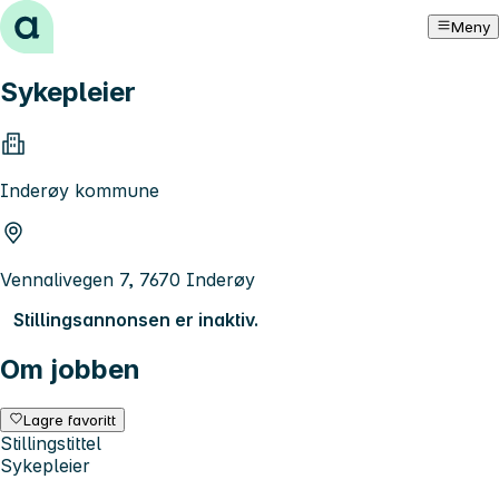
Hopp til innhold
Meny
Sykepleier
Inderøy kommune
Vennalivegen 7, 7670 Inderøy
Stillingsannonsen er inaktiv.
Om jobben
Lagre favoritt
Stillingstittel
Sykepleier