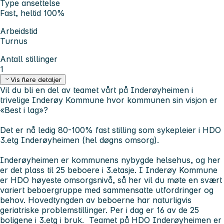
Type ansettelse
Fast, heltid 100%
Arbeidstid
Turnus
Antall stillinger
1
Vis flere detaljer
Vil du bli en del av teamet vårt på Inderøyheimen i
trivelige Inderøy Kommune hvor kommunen sin visjon er
«Best i lag»?
Det er nå ledig 80-100% fast stilling som sykepleier i HDO
3.etg Inderøyheimen (hel døgns omsorg).
Inderøyheimen er kommunens nybygde helsehus, og her
er det plass til 25 beboere i 3.etasje. I Inderøy Kommune
er HDO høyeste omsorgsnivå, så her vil du møte en svært
variert beboergruppe med sammensatte utfordringer og
behov. Hovedtyngden av beboerne har naturligvis
geriatriske problemstillinger. Per i dag er 16 av de 25
boligene i 3.etg i bruk. Teamet på HDO Inderøyheimen er