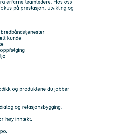
 fra erfarne teamledere. Hos oss
 fokus på prestasjon, utvikling og
 bredbåndstjenester
kelt kunde
te
 oppfølging
ljø
odikk og produktene du jobber
dialog og relasjonsbygging.
r høy inntekt.
po.