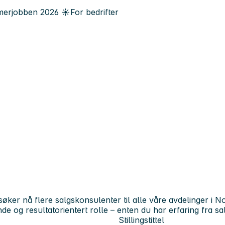
erjobben
2026
☀️
For bedrifter
øker nå flere salgskonsulenter til alle våre avdelinger i N
 og resultatorientert rolle – enten du har erfaring fra salg 
Stillingstittel