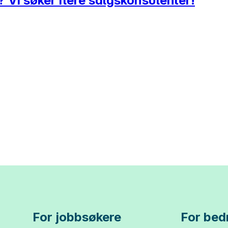
st? Vi søker flere salgskonsulenter!
For jobbsøkere
For bedr