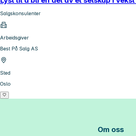
Lyst til å bli en del av et selskap i vek
Salgskonsulenter
Arbeidsgiver
Best På Salg AS
Sted
Oslo
Om oss