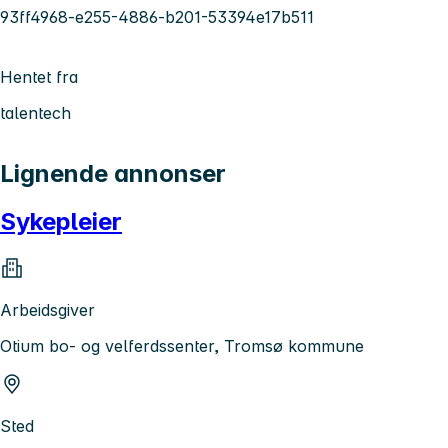
93ff4968-e255-4886-b201-53394e17b511
Hentet fra
talentech
Lignende annonser
Sykepleier
Arbeidsgiver
Otium bo- og velferdssenter, Tromsø kommune
Sted