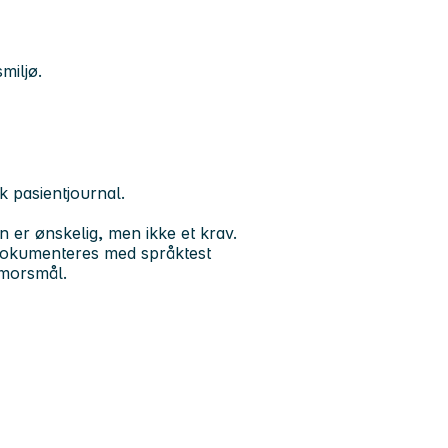
miljø.
k pasientjournal.
on er ønskelig, men ikke et krav.
dokumenteres med språktest
 morsmål.