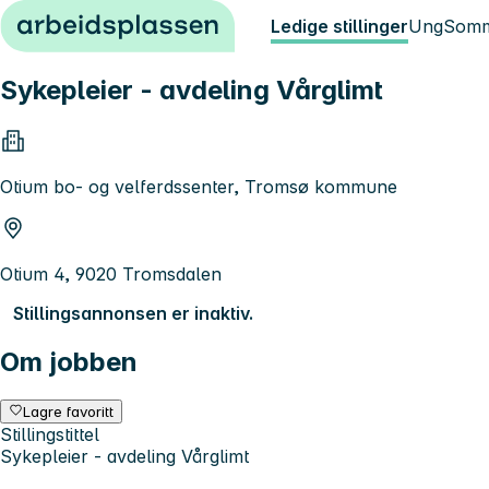
Hopp til innhold
Ledige stillinger
Ung
Somm
Sykepleier - avdeling Vårglimt
Otium bo- og velferdssenter, Tromsø kommune
Otium 4, 9020 Tromsdalen
Stillingsannonsen er inaktiv.
Om jobben
Lagre favoritt
Stillingstittel
Sykepleier - avdeling Vårglimt