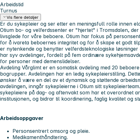
Arbeidstid
Turnus
Vis flere detaljer
Er du sykepleier og ser etter en meningsfull rolle innen 
Otium bo- og velferdssenter er "hjertet" i Tromsdalen, der 
livsglede for våre beboere. Otium har fokus på personsentr
for å ivareta beboernes integritet og for å skape et godt til
er nytenkende og benytter velferdsteknologiske løsninger 
har syv avdelinger, fordelt på fem ordinære sykehjemsavde
for personer med demenslidelser.
Avdeling Vårglimt er en somatisk avdeling med 20 beboere 
bogrupper. Avdelingen har en ledig sykepleierstilling. Dett
ønsker å være en del av et dynamisk og støttende arbeidsmiljø
avdelingen, inngår sykepleierne i Otium sitt sykepleierteam
sykepleiere på dag- og aftenvakt som har et overordnet an
institusjonen, og bidrar til koordinering, faglig kvalitet og 
Arbeidsoppgaver
Personsentrert omsorg og pleie.
Medikamenthåndtering.