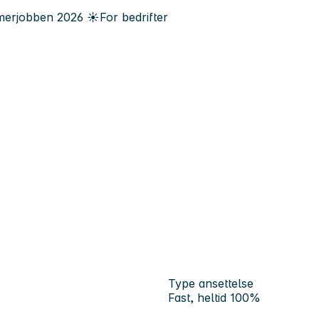
erjobben
2026
☀️
For bedrifter
Type ansettelse
Fast, heltid 100%