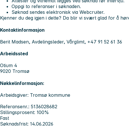
Attester og vitnemål legges ved søknad før intervju.
Oppgi to referanser i søknaden.
Søknad sendes elektronisk via Webcruiter.
Kjenner du deg igjen i dette? Da blir vi svært glad for å hør
Kontaktinformasjon
Berit Madsen, Avdelingsleder, Vårglimt, +47 91 52 61 36
Arbeidssted
Otium 4
9020 Tromsø
Nøkkelinformasjon:
Arbeidsgiver: Tromsø kommune
Referansenr.: 5136028682
Stillingsprosent: 100%
Fast
Søknadsfrist: 14.06.2026