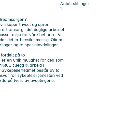
Antall stillinger
1
eldreomsorgen?
vi skaper trivsel og sprer
ert omsorg i det daglige arbeidet
passet miljø for våre beboere. Vi
der det er hensiktsmessig. Otium
linger og to spesialavdelinger
fordelt på to
e er en unik mulighet for deg som
. I tillegg til arbeid i
. Sykepleierteamet består av to
svar for sykepleiertjenesten ved
støtte på tvers av avdelingene.