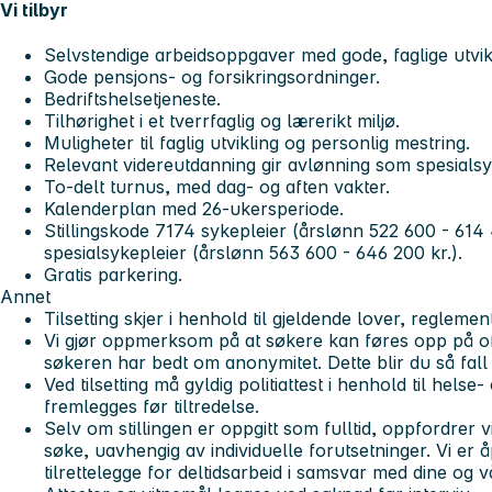
Vi tilbyr
Selvstendige arbeidsoppgaver med gode, faglige utvik
Gode pensjons- og forsikringsordninger.
Bedriftshelsetjeneste.
Tilhørighet i et tverrfaglig og lærerikt miljø.
Muligheter til faglig utvikling og personlig mestring.
Relevant videreutdanning gir avlønning som spesialsy
To-delt turnus, med dag- og aften vakter.
Kalenderplan med 26-ukersperiode.
Stillingskode 7174 sykepleier (årslønn 522 600 - 614 
spesialsykepleier (årslønn 563 600 - 646 200 kr.).
Gratis parkering.
Annet
Tilsetting skjer i henhold til gjeldende lover, reglement
Vi gjør oppmerksom på at søkere kan føres opp på off
søkeren har bedt om anonymitet. Dette blir du så fall
Ved tilsetting må gyldig politiattest i henhold til hel
fremlegges før tiltredelse.
Selv om stillingen er oppgitt som fulltid, oppfordrer vi 
søke, uavhengig av individuelle forutsetninger. Vi er 
tilrettelegge for deltidsarbeid i samsvar med dine og 