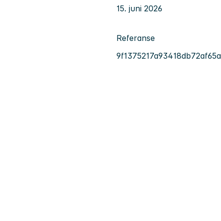
15. juni 2026
Referanse
9f1375217a93418db72af65