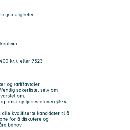
lingsmuligheter.
kepleier.
400 kr.), eller 7523
er og tariffavtaler.
entlig søkerliste, selv om
 varslet om.
se- og omsorgstjenesteloven §5-4
alle kvalifiserte kandidater til å
åpne for å diskutere og
våre behov.