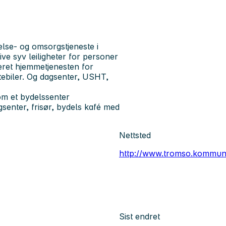
helse- og omsorgstjeneste i
ve syv leiligheter for personer
teret hjemmetjenesten for
stebiler. Og dagsenter, USHT,
om et bydelssenter
enter, frisør, bydels kafé med
Nettsted
http://www.tromso.kommun
Sist endret