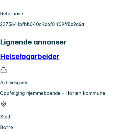
Referanse
2273641bfbb040c4a6f01f09ff8a9a6a
Lignende annonser
Helsefagarbeider
Arbeidsgiver
Oppfølging hjemmeboende - Horten kommune
Sted
Borre