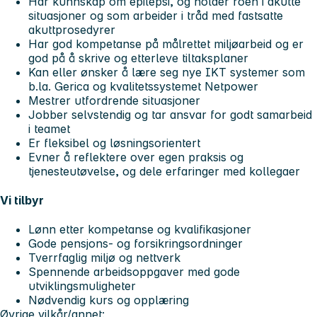
Har kunnskap om epilepsi, og holder roen i akutte
situasjoner og som arbeider i tråd med fastsatte
akuttprosedyrer
Har god kompetanse på målrettet miljøarbeid og er
god på å skrive og etterleve tiltaksplaner
Kan eller ønsker å lære seg nye IKT systemer som
b.la. Gerica og kvalitetssystemet Netpower
Mestrer utfordrende situasjoner
Jobber selvstendig og tar ansvar for godt samarbeid
i teamet
Er fleksibel og løsningsorientert
Evner å reflektere over egen praksis og
tjenesteutøvelse, og dele erfaringer med kollegaer
Vi tilbyr
Lønn etter kompetanse og kvalifikasjoner
Gode pensjons- og forsikringsordninger
Tverrfaglig miljø og nettverk
Spennende arbeidsoppgaver med gode
utviklingsmuligheter
Nødvendig kurs og opplæring
Øvrige vilkår/annet: