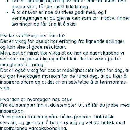
Du er oppriktig og ærlig av natur. Når du møter nye
mennesker, får de raskt tillit til deg.
Å ta ansvar er noe du trives godt med, og i
vennegjengen er du gjerne den som tar initiativ, finner
løsninger og får ting til å skje.
Hvilke kvalifikasjoner har du?
Det er viktig for oss at har erfaring fra lignende stillinger
og kan vise til gode resultater.
Men, det er minst like viktig at du har de egenskapene vi
ser etter og personlig egnethet kan derfor veie opp for
manglende erfaring.
Det er også viktig for oss at redelighet står høyt for deg, at
du gjør hverdagen morsom for de rundt deg, at du liker å
inspirere andre og at det er en selvfølge å ta lønnsomme
valg.
Hvordan er hverdagen hos oss?
Fra du stempler inn til du stempler ut, så får du jobbe med
inspirasjon.
Vi inspirerer kundene våre både gjennom fantastisk
service, og gjennom å ha en ryddig og velfylt butikk med
inspirerende vareeksponering.