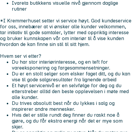
Ivareta butikkens visuelle nivå gjennom daglige
rutiner
*I Kremmerhuset setter vi service høyt. God kundeservice
for oss, innebærer at vi ønsker alle kunder velkommen,
tar initiativ til gode samtaler, lytter med oppriktig interesse
og bruker kunnskapen vår om interiør til å vise kunden
hvordan de kan finne sin stil til sitt hjem.
Hvem ser vi etter?
Du har stor interiørinteresse, og en teft for
vareeksponering og fargesammensetninger.
Du er en stolt selger som elsker faget ditt, og du kan
vise til gode salgsresultater fra lignende arbeid
Et høyt servicenivå er en selvfølge for deg og du
etterstreber alltid den beste opplevelsen i møte med
alle kunder.
Du trives absolutt best når du lykkes i salg og
inspirerer andre mennesker.
Hvis det er stille rundt deg finner du raskt noe å
gjøre, og du får ekstra energi når det er mye som
skjer.