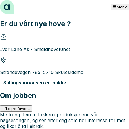
Hopp til innhold
Meny
Er du vårt nye hove ?
Ivar Løne As - Smalahovetunet
Strandavegen 785, 5710 Skulestadmo
Stillingsannonsen er inaktiv.
Om jobben
Lagre favoritt
Me treng fleire i flokken i produksjonene vår i
høgsesongen, og ser etter deg som har interesse for mat
og likar å ta i eit tak.