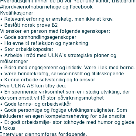
Hverdagsglimt finner du på vår YouTube kanal, Instagram
#fjordveienulnabarnehage og Facebook
Kvalifikasjoner:
• Relevant erfaring er ønskelig, men ikke et krav.
• Bestått norsk prøve B2
Vi ønsker en person med følgende egenskaper:
• Gode samhandlingsegenskaper
• Ha evne til refleksjon og nytenkning
• Stor arbeidskapasitet
• Arbeide i tråd med ULNA`s strategiske planer og
målsettinger
• Bidra med engasjement og initiativ. Være i lek med barna.
• Være handlekraftig, serviceinnstilt og tillitsskapende
• Kunne arbeide selvstendig og ta ansvar
Hva ULNA AS kan tilby deg:
• En spennende virksomhet som er i stadig utvikling, der
du som ansatt vil få stor påvirkningsmulighet
• Gode lønns- og arbeidsvilkår
• Gode personlige og faglige utviklingsmuligheter. Som
inkluderer en egen kompetanseheving for alle ansatte.
• Et godt arbeidsmiljø- stor takhøyde med humor og glede
i fokus
Intervjuer gjennomføres fortløpende.