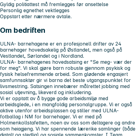
Gyldig politiattest må fremlegges før ansettelse
Personlig egnethet vektlegges
Oppstart etter nærmere avtale.
Om bedriften
ULNA- barnehagene er en profesjonell drifter av 24
barnehager hovedsakelig på Østlandet, men også på
Vestlandet, Sørlandet og i Nordland.
ULNA- barnehagenes hovedsatsing er "Se meg- vær der
for meg". Vi skal gjøre barn robuste gjennom psykisk og
fysisk helsefremmende arbeid. Som glødende engasjert
samfunnsaktør gir vi barna det beste utgangspunktet for
livsmestring. Satsingen innebærer målrettet jobbing med
sosial utjevning, likeverd og inkludering.
Vi er opptatt av å bygge gode arbeidsmiljø med
arbeidsglede, i en mangfoldig personalgruppe. Vi er også
aktive utenfor arbeidsplassen og stiller med ULNA-
fotballag i NM for barnehager. Vi er med på
Holmenkollstafetten, noen av oss som deltagere og andre
som heiagjeng. Vi har spennende lærerike samlinger (både
digtalt og stedlig) og sosiale sammenkomster. I Team