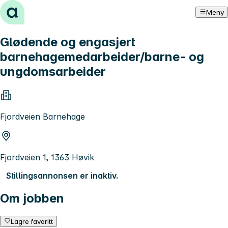
Hopp til innhold
Meny
Glødende og engasjert
barnehagemedarbeider/barne- og
ungdomsarbeider
Fjordveien Barnehage
Fjordveien 1, 1363 Høvik
Stillingsannonsen er inaktiv.
Om jobben
Lagre favoritt