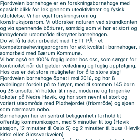
Fjordveien barnehage er en forskningsbarnehage med
spesielt blikk for lek gjennom uteaktiviteter og fysisk
utfoldelse. Vi har eget forskningsrom og
konstruksjonsrom. Vi utforsker naturen ved strandkanten
og via spennende båtturer, samtidig som vi har et stort og
innbydende uteområde tilknyttet barnehagen.
Du vil få ta del i arbeidet med TETT PÅ - et
kompetansehevingsprogram for økt kvalitet i barnehager, i
samarbeid med Bærum Kommune.
Vi har også en 100% faglig leder hos oss, som sørger for
kontinuitet når det gjelder veiledning og faglig oppfølging.
Hos oss er det store muligheter for å ta store steg!
Fjordveien barnehage åpnet i mai 2016, og har 8
avdelinger fordelt på to fløyer, med til sammen 145 barn
og 38 ansatte. Vi holder til i nye, moderne og fargerike
lokaler på Nedre Høvik, og har som nevnt et stort og
variert uteområde med Plathejordet (friområde) og sjøen
som nærmeste nabo.
Barnehagen har en sentral beliggenhet i forhold til
offentlig kommunikasjon, med 5 minutter til tog (Høvik
stasjon, 12 minutter til Oslo S) og 2 minutter til buss (Høvik
kirke eller Glassverkveien)