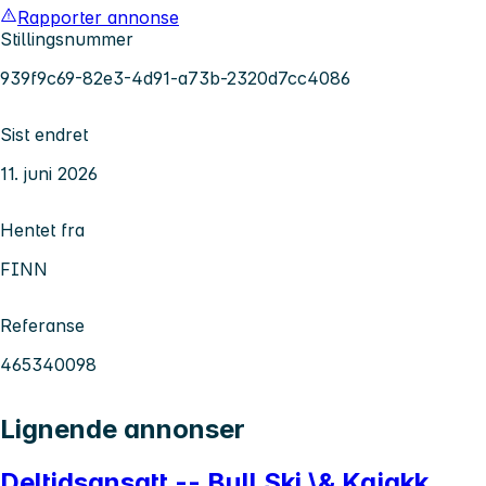
Rapporter annonse
Stillingsnummer
939f9c69-82e3-4d91-a73b-2320d7cc4086
Sist endret
11. juni 2026
Hentet fra
FINN
Referanse
465340098
Lignende annonser
Deltidsansatt -- Bull Ski \& Kajakk