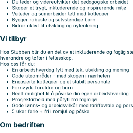
Du leder og videreutvikler det pedagogiske arbeidet
Skaper et trygt, inkluderende og inspirerende miljø
Veileder og samarbeider tett med kollegaer
Bygger robuste og selvstendige barn
Bidrar aktivt til utvikling og nytenkning
Vi tilbyr
Hos Stubben blir du en del av et inkluderende og faglig ste
hverandre og løfter i fellesskap.
Hos oss får du:
En arbeidshverdag fylt med lek, utvikling og mening
Gode uteområder - med skogen i nærheten
Engasjerte kollegaer og et stabilt personale
Fornøyde foreldre og barn
Reell mulighet til å påvirke din egen arbeidshverdag
Prosjektarbeid med påfyll fra fagmiljø
Gode lønns- og arbeidsvilkår med tariffavtale og perso
5 uker ferie + fri i romjul og påske
Om bedriften