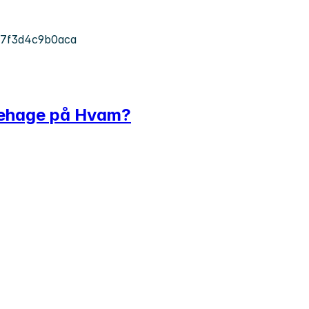
-7f3d4c9b0aca
rnehage på Hvam?