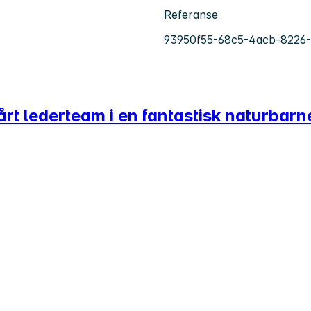
Referanse
93950f55-68c5-4acb-8226
vårt lederteam i en fantastisk naturba