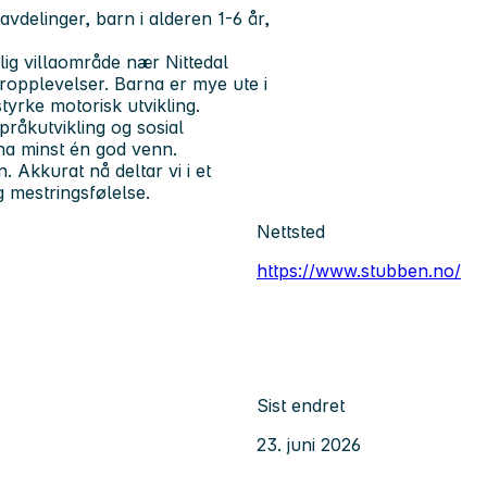
delinger, barn i alderen 1-6 år,
lig villaområde nær Nittedal
uropplevelser. Barna er mye ute i
styrke motorisk utvikling.
råkutvikling og sosial
ha minst én god venn.
. Akkurat nå deltar vi i et
 mestringsfølelse.
Nettsted
https://www.stubben.no/
Sist endret
23. juni 2026