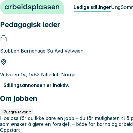
Hopp til innhold
Ledige stillinger
Ung
Somm
Pedagogisk leder
Stubben Barnehage Sa Avd Velveien
Velveien 14, 1482 Nittedal, Norge
Stillingsannonsen er inaktiv.
Om jobben
Lagre favoritt
Hos oss får du ikke bare en jobb – du får muligheten til å
som ønsker å gjøre en forskjell – både for barna og arbeids
Oppstart