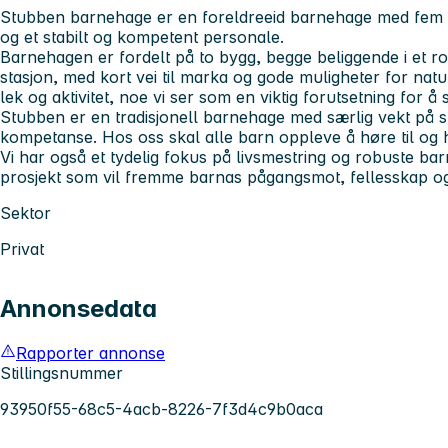
Stubben barnehage er en foreldreeid barnehage med fem av
og et stabilt og kompetent personale.
Barnehagen er fordelt på to bygg, begge beliggende i et ro
stasjon, med kort vei til marka og gode muligheter for nat
lek og aktivitet, noe vi ser som en viktig forutsetning for å 
Stubben er en tradisjonell barnehage med særlig vekt på sp
kompetanse. Hos oss skal alle barn oppleve å høre til og 
Vi har også et tydelig fokus på livsmestring og robuste barn
prosjekt som vil fremme barnas pågangsmot, fellesskap og
Sektor
Privat
Annonsedata
Rapporter annonse
Stillingsnummer
93950f55-68c5-4acb-8226-7f3d4c9b0aca