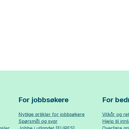
For jobbsøkere
For bedr
Nyttige artikler for jobbsøkere
Vilkår og ret
Spørsmål og svar
Hjelp til inn
sler
Jobbe i utlandet (EURES)
Overføre a