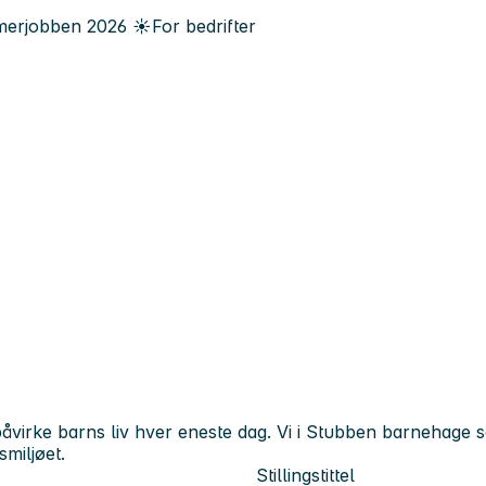
erjobben
2026
☀️
For bedrifter
 påvirke barns liv hver eneste dag. Vi i Stubben barnehage 
miljøet.
Stillingstittel