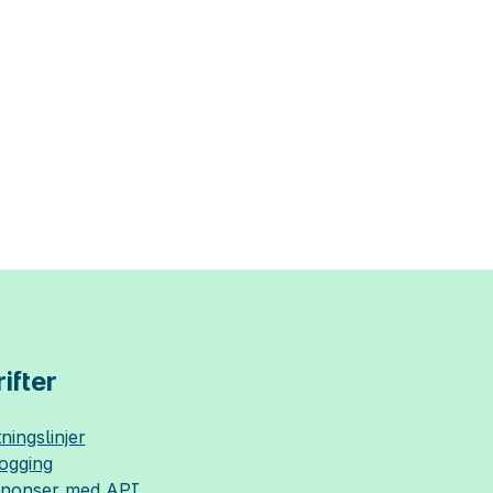
ifter
ningslinjer
logging
nnonser med API