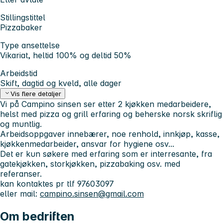
Stillingstittel
Pizzabaker
Type ansettelse
Vikariat, heltid 100% og deltid 50%
Arbeidstid
Skift, dagtid og kveld, alle dager
Vis flere detaljer
Vi på Campino sinsen ser etter 2 kjøkken medarbeidere,
helst med pizza og grill erfaring og beherske norsk skriflig
og muntlig.
Arbeidsoppgaver innebærer, noe renhold, innkjøp, kasse,
kjøkkenmedarbeider, ansvar for hygiene osv...
Det er kun søkere med erfaring som er interresante, fra
gatekjøkken, storkjøkken, pizzabaking osv. med
referanser.
kan kontaktes pr tlf 97603097
eller mail:
campino.sinsen@gmail.com
Om bedriften