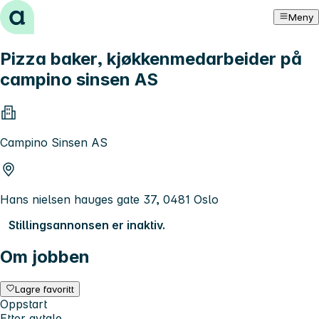
Hopp til innhold
Meny
Pizza baker, kjøkkenmedarbeider på
campino sinsen AS
Campino Sinsen AS
Hans nielsen hauges gate 37, 0481 Oslo
Stillingsannonsen er inaktiv.
Om jobben
Lagre favoritt
Oppstart
Etter avtale