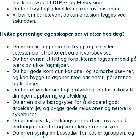
har kjennskap til DIPS- og MetaVision.
Du har høy faglig kvalitet i pleien av pasienter.
Vi ber om at relevant dokumentasjon legges ved
søknaden.
Hvilke personlige egenskaper ser vi etter hos deg?
Du er faglig og personlig trygg, og arbeider
selvstendig, strukturert og ansvarsbevisst.
Du har evnen til tett og forpliktende lagsamarbeid på
tvers av ulike fagmiljøer.
Du har gode kommunikasjons- og samarbeidsevner,
og kan bygge relasjoner med pasienter, pårørende
og kolleger.
Du har et ønske om faglig utvikling, og tar initiativ til
din egen opplæring og utvikling.
Du er en aktiv bidragsyter for å skape et godt
arbeidsmiljø, og bygge gode relasjoner og nettverk i
sykehuset.
Du er initiativrik, utviklingsorientert og trives med
endringer i en stor og kompleks organisasjon.
Du er en synlig ambassadør for pasientgruppen, og