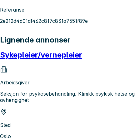
Referanse
2e212d4d01df462c817c831a7551f89e
Lignende annonser
Sykepleier/vernepleier
Arbeidsgiver
Seksjon for psykosebehandling, Klinikk psykisk helse og
avhengighet
Sted
Oslo