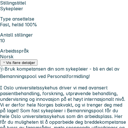
Stillingstittel
Sykepleier
Type ansettelse
Fast, heltid 100%
Antall stillinger
10
Arbeidsspråk
Norsk
Vis flere detaljer
🩺Bruk kompetansen din som sykepleier - bli en del av
Bemanningspool ved Personalformidling!
I Oslo universitetssykehus driver vi med avansert
pasientbehandling, forskning, utprøvende behandling,
undervisning og innovasjon på et høyt internasjonalt nivå.
Vi er derfor hele Norges bakvakt, og vi trenger deg med
på laget! Som fast sykepleier i Bemanningspool får du
hele Oslo universitetssykehus som din arbeidsplass. Her
får du muligheten til å opparbeide deg breddekompetanse
på tvers av fagområder, møte spennende utfordringer og