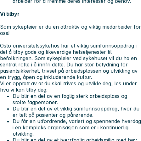
arbeider for å fremme deres interesser og behov.
Vi tilbyr
Som sykepleier er du en attraktiv og viktig medarbeider for
oss!
Oslo universitetssykehus har et viktig samfunnsoppdrag i
det å tilby gode og likeverdige helsetjenester til
befolkningen. Som sykepleier ved sykehuset vil du ha en
sentral rolle i å innfri dette. Du har stor betydning for
pasientsikkerhet, trivsel på arbeidsplassen og utvikling av
en trygg, åpen og inkluderende kultur.
Vi er opptatt av at du skal trives og utvikle deg, les under
hva vi kan tilby deg:
Du blir en del av en faglig sterk arbeidsplass og
stolte fagpersoner.
Du blir en del av et viktig samfunnsoppdrag, hvor du
er tett på pasienter og pårørende.
Du får en utfordrende, variert og spennende hverdag
i en kompleks organisasjon som er i kontinuerlig
utvikling.
Du blir en del av et tverrfaglig arbeidsmiljø med høy