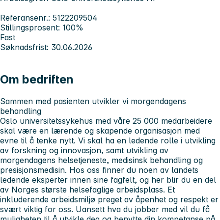
Referansenr.: 5122209504
Stillingsprosent: 100%
Fast
Søknadsfrist: 30.06.2026
Om bedriften
Sammen med pasienten utvikler vi morgendagens
behandling
Oslo universitetssykehus med våre 25 000 medarbeidere
skal være en lærende og skapende organisasjon med
evne til å tenke nytt. Vi skal ha en ledende rolle i utvikling
av forskning og innovasjon, samt utvikling av
morgendagens helsetjeneste, medisinsk behandling og
presisjonsmedisin. Hos oss finner du noen av landets
ledende eksperter innen sine fagfelt, og her blir du en del
av Norges største helsefaglige arbeidsplass. Et
inkluderende arbeidsmiljø preget av åpenhet og respekt er
svært viktig for oss. Uansett hva du jobber med vil du få
muligheten til å utvikle deg og benytte din kompetanse på