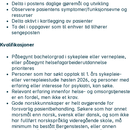
Delta i postens daglige gjøremål og utvikling
Observere pasientens symptomer/funksjonsevne og
ressurser
Delta aktivt i kartlegging av pasienter
Ta del i oppgaver som til enhver tid tilhører
sengeposten
Kvalifikasjoner
Påbegynt bachelorgrad i sykepleie eller vernepleie,
eller påbegynt helsefagarbeiderutdannelse
prioriteres
Personer som har søkt opptak til 1. års sykepleie-
eller vernepleiestudie høsten 2026, og personer med
erfaring eller interesse for psykiatri, kan søke.
Relevant erfaring innenfor helse- og omsorgstjeneste
er en fordel, men ikke et krav.
Gode norskkunnskaper er helt avgjørende for
forsvarlig pasientbehandling. Søkere som har annet
morsmål enn norsk, svensk eller dansk, og som ikke
har fullført norskspråklig videregående skole, må
minimum ha bestått Bergenstesten, eller annen