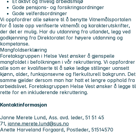
Et aktivt og trivelig arbeidsmiljø
Gode pensjons- og forsikringsordninger
Gode velferdsordninger
Vi oppfordrer alle søkere til å benytte Vitnemålsportalen
for å laste opp verifiserte vitnemål og karakterutskrifter,
der det er mulig. Har du utdanning fra utlandet, legg ved
godkjenning fra Direktoratet for høyere utdanning og
kompetanse.
Mangfoldserklæring
Foretaksgruppen i Helse Vest ønsker å gjenspeile
mangfoldet i befolkningen i vår rekruttering. Vi oppfordrer
alle som er kvalifiserte til å søke ledige stillinger uansett
kjønn, alder, funksjonsevne og flerkulturell bakgrunn. Det
samme gjelder dersom man har hatt et lengre opphold fra
arbeidslivet. Foretaksgruppen Helse Vest ønsker å legge til
rette for en inkluderende rekruttering.
Kontaktinformasjon
Janne Merete Lund, Ass. avd. leder, 51 51 45
71,
janne.merete.lund@sus.no
Anette Harveland Forgaard, Postleder, 51514570