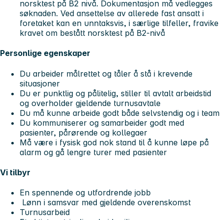
norsktest på B2 nivå. Dokumentasjon må vedlegges
søknaden. Ved ansettelse av allerede fast ansatt i
foretaket kan en unntaksvis, i særlige tilfeller, fravike
kravet om bestått norsktest på B2-nivå
Personlige egenskaper
Du arbeider målrettet og tåler å stå i krevende
situasjoner
Du er punktlig og pålitelig, stiller til avtalt arbeidstid
og overholder gjeldende turnusavtale
Du må kunne arbeide godt både selvstendig og i team
Du kommuniserer og samarbeider godt med
pasienter, pårørende og kollegaer
Må være i fysisk god nok stand til å kunne løpe på
alarm og gå lengre turer med pasienter
Vi tilbyr
En spennende og utfordrende jobb
Lønn i samsvar med gjeldende overenskomst
Turnusarbeid