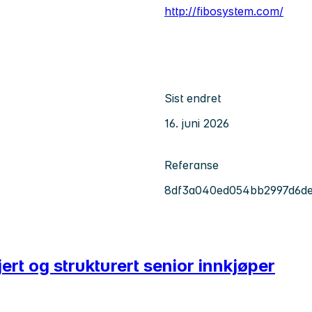
http://fibosystem.com/
Sist endret
16. juni 2026
Referanse
8df3a040ed054bb2997d6d
rt og strukturert senior innkjøper