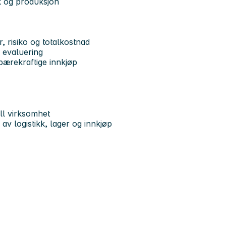
kk og produksjon
, risiko og totalkostnad
g evaluering
bærekraftige innkjøp
ell virksomhet
av logistikk, lager og innkjøp