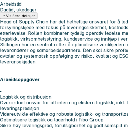
Arbeidstid
Dagtid, ukedager
Vis flere detaljer
Head of Supply Chain
har det helhetlige ansvaret for å le
forsyningskjede med fokus på leveringssikkerhet, kostnadse
etterlevelse. Rollen kombinerer tydelig operativ ledelse me
logistikk, virksomhetsstyring, kundeservice og innkjøp i ver
Stillingen har en sentral rolle i å optimalisere verdikjeden 
leverandører og samarbeidspartnere. Den skal sikre profes
avtaler og systematisk oppfølging av risiko, kvalitet og E
leveransekjeden.
Arbeidsoppgaver
Logistikk og distribusjon
Overordnet ansvar for all intern og ekstern logistikk, inkl. 
leveringspresisjon
Videreutvikle effektive og robuste logistikk- og transportlø
Optimalisere logistikk og lagerhold i Fibo Group
Sikre høy leveringsgrad, forutsigbarhet og godt samspill