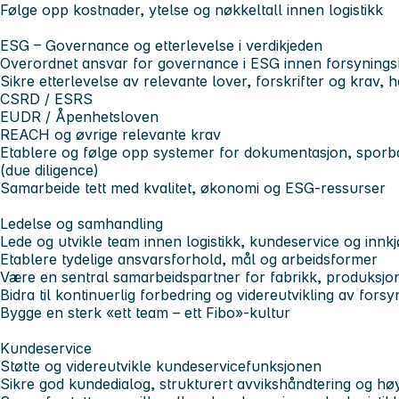
Følge opp kostnader, ytelse og nøkkeltall innen logistikk
ESG – Governance og etterlevelse i verdikjeden
Overordnet ansvar for governance i ESG innen forsynings
Sikre etterlevelse av relevante lover, forskrifter og krav, 
CSRD / ESRS
EUDR / Åpenhetsloven
REACH og øvrige relevante krav
Etablere og følge opp systemer for dokumentasjon, sporb
(due diligence)
Samarbeide tett med kvalitet, økonomi og ESG-ressurser
Ledelse og samhandling
Lede og utvikle team innen logistikk, kundeservice og innk
Etablere tydelige ansvarsforhold, mål og arbeidsformer
Være en sentral samarbeidspartner for fabrikk, produksjon
Bidra til kontinuerlig forbedring og videreutvikling av fors
Bygge en sterk «ett team – ett Fibo»-kultur
Kundeservice
Støtte og videreutvikle kundeservicefunksjonen
Sikre god kundedialog, strukturert avvikshåndtering og hø