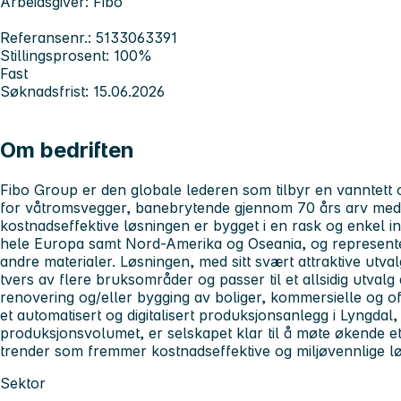
Arbeidsgiver: Fibo
Referansenr.: 5133063391
Stillingsprosent: 100%
Fast
Søknadsfrist: 15.06.2026
Om bedriften
Fibo Group er den globale lederen som tilbyr en vanntett o
for våtromsvegger, banebrytende gjennom 70 års arv med k
kostnadseffektive løsningen er bygget i en rask og enkel in
hele Europa samt Nord-Amerika og Oseania, og representerer
andre materialer. Løsningen, med sitt svært attraktive utva
tvers av flere bruksområder og passer til et allsidig utvalg
renovering og/eller bygging av boliger, kommersielle og o
et automatisert og digitalisert produksjonsanlegg i Lyngdal
produksjonsvolumet, er selskapet klar til å møte økende et
trender som fremmer kostnadseffektive og miljøvennlige lø
Sektor