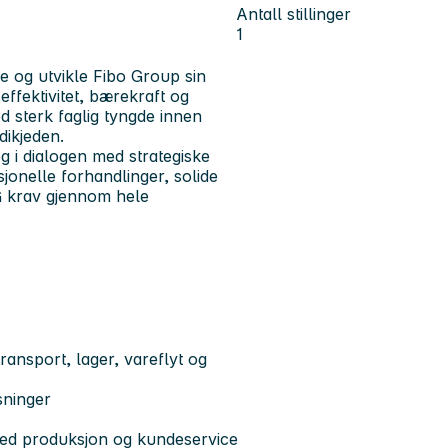
Antall stillinger
1
de og utvikle Fibo Group sin
ffektivitet, bærekraft og
d sterk faglig tyngde innen
dikjeden.
og i dialogen med strategiske
jonelle forhandlinger, solide
SG krav gjennom hele
transport, lager, vareflyt og
sninger
 med produksjon og kundeservice