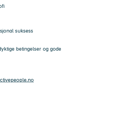
ofi
asjonal suksess
yktige betingelser og gode
ctivepeople.no