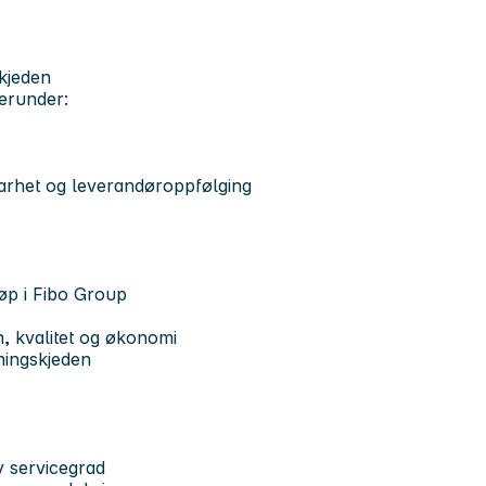
kjeden
herunder:
arhet og leverandøroppfølging
jøp i Fibo Group
, kvalitet og økonomi
yningskjeden
y servicegrad