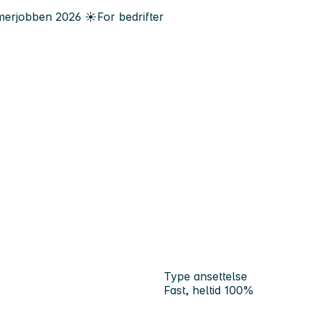
erjobben
2026
☀️
For bedrifter
Type ansettelse
Fast, heltid 100%