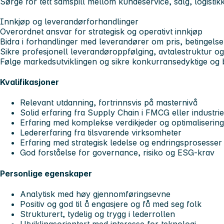
Sørge for tett samspill mellom kundeservice, salg, logisti
Innkjøp og leverandørforhandlinger
Overordnet ansvar for strategisk og operativt innkjøp
Bidra i forhandlinger med leverandører om pris, betingelser
Sikre profesjonell leverandøroppfølging, avtalestruktur o
Følge markedsutviklingen og sikre konkurransedyktige og 
Kvalifikasjoner
Relevant utdanning, fortrinnsvis på masternivå
Solid erfaring fra Supply Chain i FMCG eller industri
Erfaring med komplekse verdikjeder og optimalisering 
Ledererfaring fra tilsvarende virksomheter
Erfaring med strategisk ledelse og endringsprosesser
God forståelse for governance, risiko og ESG-krav
Personlige egenskaper
Analytisk med høy gjennomføringsevne
Positiv og god til å engasjere og få med seg folk
Strukturert, tydelig og trygg i lederrollen
Utviklingsorientert med interesse for teknologi