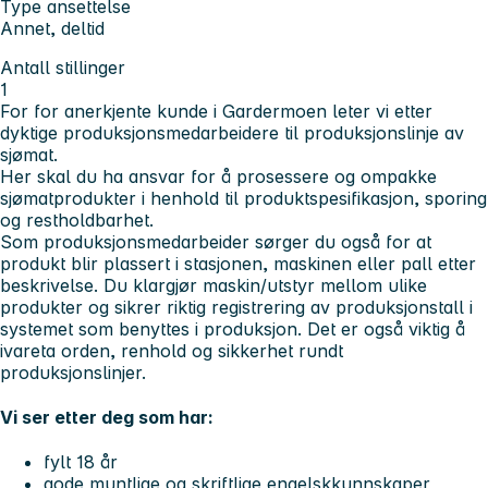
Type ansettelse
Annet, deltid
Antall stillinger
1
For for anerkjente kunde i Gardermoen leter vi etter
dyktige produksjonsmedarbeidere til produksjonslinje av
sjømat.
Her skal du ha ansvar for å prosessere og ompakke
sjømatprodukter i henhold til produktspesifikasjon, sporing
og restholdbarhet.
Som produksjonsmedarbeider sørger du også for at
produkt blir plassert i stasjonen, maskinen eller pall etter
beskrivelse. Du klargjør maskin/utstyr mellom ulike
produkter og sikrer riktig registrering av produksjonstall i
systemet som benyttes i produksjon. Det er også viktig å
ivareta orden, renhold og sikkerhet rundt
produksjonslinjer.
Vi ser etter deg som har:
fylt 18 år
gode muntlige og skriftlige engelskkunnskaper