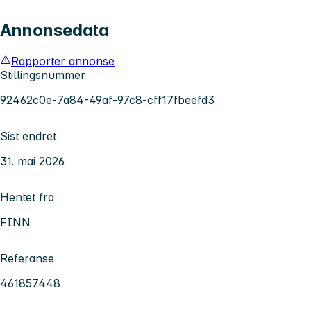
Annonsedata
Rapporter annonse
Stillingsnummer
92462c0e-7a84-49af-97c8-cff17fbeefd3
Sist endret
31. mai 2026
Hentet fra
FINN
Referanse
461857448