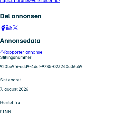
https://nordnes-verksteder.no/
Del annonsen
Annonsedata
Rapporter annonse
Stillingsnummer
920be9f6-edd9-4def-9785-023240a36a59
Sist endret
7. august 2026
Hentet fra
FINN