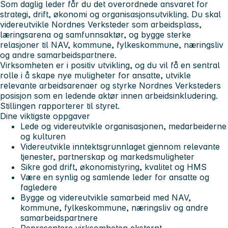
Som daglig leder får du det overordnede ansvaret for
strategi, drift, økonomi og organisasjonsutvikling. Du skal
videreutvikle Nordnes Verksteder som arbeidsplass,
læringsarena og samfunnsaktør, og bygge sterke
relasjoner til NAV, kommune, fylkeskommune, næringsliv
og andre samarbeidspartnere.
Virksomheten er i positiv utvikling, og du vil få en sentral
rolle i å skape nye muligheter for ansatte, utvikle
relevante arbeidsarenaer og styrke Nordnes Verksteders
posisjon som en ledende aktør innen arbeidsinkludering.
Stillingen rapporterer til styret.
Dine viktigste oppgaver
Lede og videreutvikle organisasjonen, medarbeiderne
og kulturen
Videreutvikle inntektsgrunnlaget gjennom relevante
tjenester, partnerskap og markedsmuligheter
Sikre god drift, økonomistyring, kvalitet og HMS
Være en synlig og samlende leder for ansatte og
fagledere
Bygge og videreutvikle samarbeid med NAV,
kommune, fylkeskommune, næringsliv og andre
samarbeidspartnere
Representere virksomheten eksternt