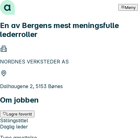
Hopp til innhold
Meny
En av Bergens mest meningsfulle
lederroller
NORDNES VERKSTEDER AS
Dalhaugene 2, 5153 Bønes
Om jobben
Lagre favoritt
Stillingstittel
Daglig leder
Type ansettelse