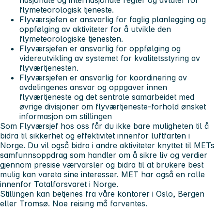
nasjonale og internasjonale regler og avtaler for
flymeteorologisk tjeneste.
Flyværsjefen er ansvarlig for faglig planlegging og
oppfølging av aktiviteter for å utvikle den
flymeteorologiske tjenesten.
Flyværsjefen er ansvarlig for oppfølging og
videreutvikling av systemet for kvalitetsstyring av
flyværtjenesten.
Flyværsjefen er ansvarlig for koordinering av
avdelingenes ansvar og oppgaver innen
flyværtjeneste og det sentrale samarbeidet med
øvrige divisjoner om flyværtjeneste-forhold ønsket
informasjon om stillingen
Som Flyværsjef hos oss får du ikke bare muligheten til å
bidra til sikkerhet og effektivitet innenfor luftfarten i
Norge. Du vil også bidra i andre aktiviteter knyttet til METs
samfunnsoppdrag som handler om å sikre liv og verdier
gjennom presise værvarsler og bidra til at brukere best
mulig kan vareta sine interesser. MET har også en rolle
innenfor Totalforsvaret i Norge.
Stillingen kan betjenes fra våre kontorer i Oslo, Bergen
eller Tromsø. Noe reising må forventes.