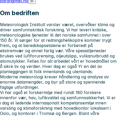
bardf@met.no
Om bedriften
Meteorologisk Institutt varsler været, overvåker klima og
driver samfunnskritisk forskning. Vi har levert kritiske,
meteorologiske tjenester til det norske samfunnet i over
150 år. Vi sørger for at redningshelikoptre kommer trygt
frem, og at beredskapsetatene er forberedt på
ekstremvær og annet farlig vær. Våre spesialtjenester
brukes ved luftforurensing, oljeutslipp, vulkanutbrudd og
atomulykker. Felles for alt arbeidet vårt er hovedmålet om
å sikre liv og verdier. Hver dag er også Yr en del av
planleggingen til folk innenlands og utenlands.
Moderne meteorologi krever håndtering og analyse av
enorme datamengder, og byr på store og spennende
faglige utfordringer.
Vi har også et forskermiljø med rundt 180 forskere
innenfor vær, hav, luftkvalitet og samfunnssikkerhet. Vi er
i dag et ledende internasjonalt kompetansemiljø innen
varsling og klimaforskning med hovedkontor lokalisert i
Oslo, og kontorer i Tromsø og Bergen. Blant våre