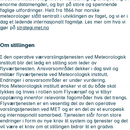
enorme datamengder, og byr på store og spennende
faglige utfordringer. Helt fra 1866 har norske
meteorologer stått sentralt i utviklingen av faget, og vi er i
dag et ledende internasjonalt fagmiljø. Les mer om hva vi
gjør på
strategi.met.no
Om stillingen
I den operative værvarslingstjenesten ved Meteorologisk
institutt blir det ledig en stilling som leder av
flyværtjenesten. Ansvarsområdet dekker i dag sivil og
militær flyværtjeneste ved Meteorologisk institutt.
Endringer i ansvarsområder er under vurdering.
Hos Meteorologisk institutt ønsker vi at du både skal
lykkes og trives i rollen som Flyværsjef og vi tilbyr
opplæring innenfor relevante fagområder hvis det trengs.
Flyværtjenesten er en vesentlig del av den operative
varslingstjenesten ved MET og er en del av et europeisk
og internasjonalt samarbeid. Tjenesten står foran store
endringer i form av nye krav til system og tjenester og det
vil være et krav om at stillingen bidrar til en gradvis