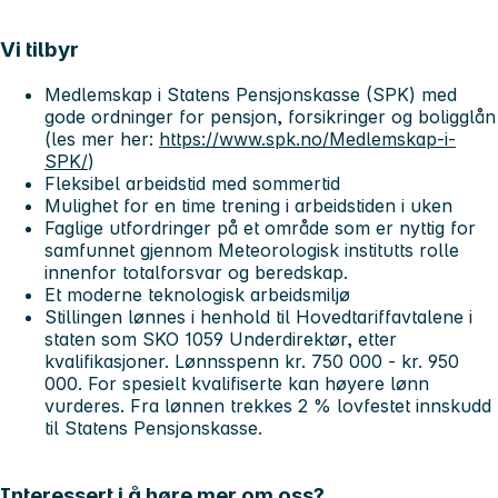
Vi tilbyr
Medlemskap i Statens Pensjonskasse (SPK) med
gode ordninger for pensjon, forsikringer og boligglån
(les mer her:
https://www.spk.no/Medlemskap-i-
SPK/
)
Fleksibel arbeidstid med sommertid
Mulighet for en time trening i arbeidstiden i uken
Faglige utfordringer på et område som er nyttig for
samfunnet gjennom Meteorologisk institutts rolle
innenfor totalforsvar og beredskap.
Et moderne teknologisk arbeidsmiljø
Stillingen lønnes i henhold til Hovedtariffavtalene i
staten som SKO 1059 Underdirektør, etter
kvalifikasjoner. Lønnsspenn kr. 750 000 - kr. 950
000. For spesielt kvalifiserte kan høyere lønn
vurderes. Fra lønnen trekkes 2 % lovfestet innskudd
til Statens Pensjonskasse.
Interessert i å høre mer om oss?