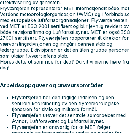
effektivisering av tjenesten.
Flyværsjefen representerer MET internasjonalt både mot
Verdens meteorologiorganisasjon (WMO) og i forbindelse
med europeiske luftfartsorganisasjoner. Flyværtjenesten
ved MET er ISO 9001 sertifisert og blir jevnlig revidert av
både revisjonsfirma og Luftfartstilsynet. MET er også ISO
27001 sertifisert. Flyværsjefen rapporterer til direktør for
værvarslingsdivisjonen og inngår i dennes stab og
ledergruppe. I divisjonen er det en liten gruppe personer
som utgjør flyværsjefens stab.
Høres dette ut som noe for deg? Da vil vi gjerne høre fra
deg!
Arbeidsoppgaver og ansvarsområder
Flyværsjefen har den faglige ledelsen og den
sentrale koordinering av den flymeteorologiske
tjenesten for sivile og militære formål.
Flyværsjefen utøver det sentrale samarbeidet med
Avinor, Luftforsvaret og Luftfartstilsynet.
Flyværsjefen er ansvarlig for at MET følger