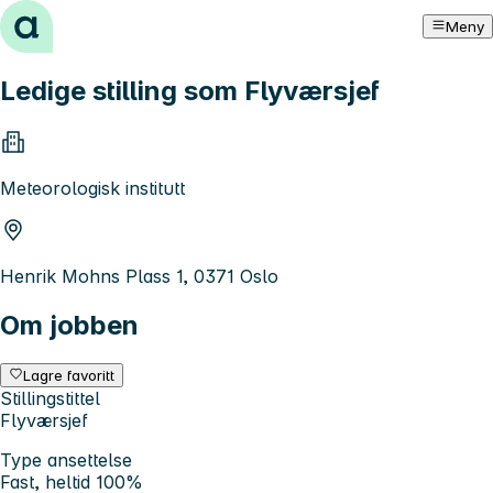
Hopp til innhold
Meny
Ledige stilling som Flyværsjef
Meteorologisk institutt
Henrik Mohns Plass 1, 0371 Oslo
Om jobben
Lagre favoritt
Stillingstittel
Flyværsjef
Type ansettelse
Fast, heltid 100%