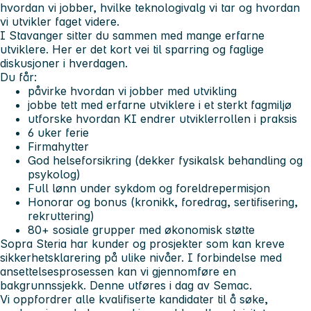
hvordan vi jobber, hvilke teknologivalg vi tar og hvordan
vi utvikler faget videre.
I Stavanger sitter du sammen med mange erfarne
utviklere. Her er det kort vei til sparring og faglige
diskusjoner i hverdagen.
Du får:
påvirke hvordan vi jobber med utvikling
jobbe tett med erfarne utviklere i et sterkt fagmiljø
utforske hvordan KI endrer utviklerrollen i praksis
6 uker ferie
Firmahytter
God helseforsikring (dekker fysikalsk behandling og
psykolog)
Full lønn under sykdom og foreldrepermisjon
Honorar og bonus (kronikk, foredrag, sertifisering,
rekruttering)
80+ sosiale grupper med økonomisk støtte
Sopra Steria har kunder og prosjekter som kan kreve
sikkerhetsklarering på ulike nivåer. I forbindelse med
ansettelsesprosessen kan vi gjennomføre en
bakgrunnssjekk. Denne utføres i dag av Semac.
Vi oppfordrer alle kvalifiserte kandidater til å søke,