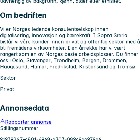
uavhengig av bakgrunn, kjønn, alder eller etnisitet.
Om bedriften
Vi er Norges ledende konsulentselskap innen
digitalisering, innovasjon og bærekraft. I Sopra Steria
bistår vi våre kunder innen privat og offentlig sektor med å
bli fremtidens virksomheter. I en årrekke har vi vært
rangert som en av Norges beste arbeidsplasser. Du finner
oss i Oslo, Stavanger, Trondheim, Bergen, Drammen,
Haugesund, Hamar, Fredrikstad, Kristiansand og Tromsø.
Sektor
Privat
Annonsedata
Rapporter annonse
Stillingsnummer
91979247-c801-4968-a303-089c9ae979a6