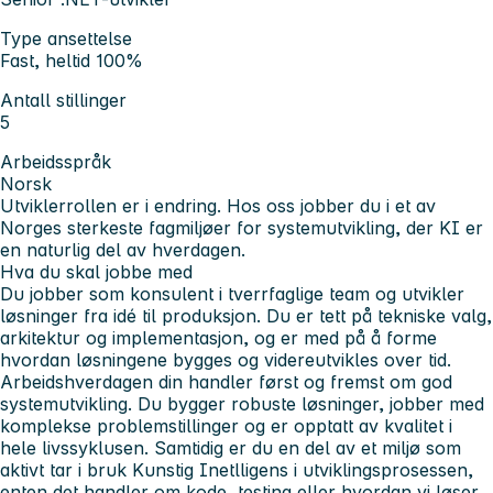
Type ansettelse
Fast, heltid 100%
Antall stillinger
5
Arbeidsspråk
Norsk
Utviklerrollen er i endring. Hos oss jobber du i et av
Norges sterkeste fagmiljøer for systemutvikling, der KI er
en naturlig del av hverdagen.
Hva du skal jobbe med
Du jobber som konsulent i tverrfaglige team og utvikler
løsninger fra idé til produksjon. Du er tett på tekniske valg,
arkitektur og implementasjon, og er med på å forme
hvordan løsningene bygges og videreutvikles over tid.
Arbeidshverdagen din handler først og fremst om god
systemutvikling. Du bygger robuste løsninger, jobber med
komplekse problemstillinger og er opptatt av kvalitet i
hele livssyklusen. Samtidig er du en del av et miljø som
aktivt tar i bruk Kunstig Inetlligens i utviklingsprosessen,
enten det handler om kode, testing eller hvordan vi løser