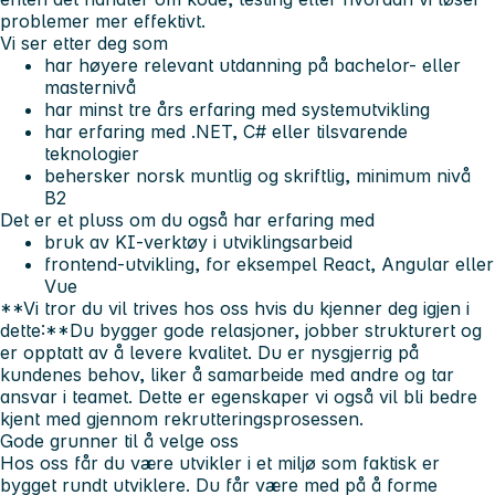
problemer mer effektivt.
Vi ser etter deg som
har høyere relevant utdanning på bachelor- eller
masternivå
har minst tre års erfaring med systemutvikling
har erfaring med .NET, C# eller tilsvarende
teknologier
behersker norsk muntlig og skriftlig, minimum nivå
B2
Det er et pluss om du også har erfaring med
bruk av KI-verktøy i utviklingsarbeid
frontend-utvikling, for eksempel React, Angular eller
Vue
**Vi tror du vil trives hos oss hvis du kjenner deg igjen i
dette:**Du bygger gode relasjoner, jobber strukturert og
er opptatt av å levere kvalitet. Du er nysgjerrig på
kundenes behov, liker å samarbeide med andre og tar
ansvar i teamet. Dette er egenskaper vi også vil bli bedre
kjent med gjennom rekrutteringsprosessen.
Gode grunner til å velge oss
Hos oss får du være utvikler i et miljø som faktisk er
bygget rundt utviklere. Du får være med på å forme