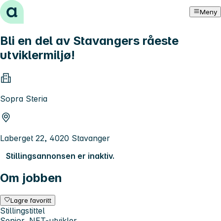
Hopp til innhold
Meny
Bli en del av Stavangers råeste
utviklermiljø!
Sopra Steria
Laberget 22, 4020 Stavanger
Stillingsannonsen er inaktiv.
Om jobben
Lagre favoritt
Stillingstittel
Senior .NET-utvikler