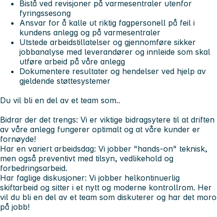
Bistå ved revisjoner på varmesentraler utenfor
fyringssesong
Ansvar for å kalle ut riktig fagpersonell på feil i
kundens anlegg og på varmesentraler
Utstede arbeidstillatelser og gjennomføre sikker
jobbanalyse med leverandører og innleide som skal
utføre arbeid på våre anlegg
Dokumentere resultater og hendelser ved hjelp av
gjeldende støttesystemer
Du vil bli en del av et team som..
Bidrar der det trengs:
Vi er viktige bidragsytere til at driften
av våre anlegg fungerer optimalt og at våre kunder er
fornøyde!
Har en variert arbeidsdag:
Vi jobber "hands-on" teknisk,
men også preventivt med tilsyn, vedlikehold og
forbedringsarbeid.
Har faglige diskusjoner:
Vi jobber helkontinuerlig
skiftarbeid og sitter i et nytt og moderne kontrollrom. Her
vil du bli en del av et team som diskuterer og har det moro
på jobb!