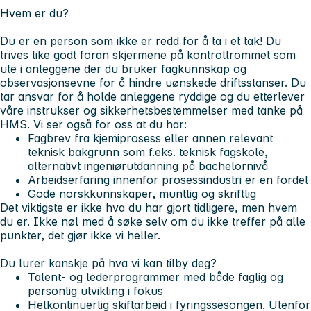
Hvem er du?
Du er en person som ikke er redd for å ta i et tak! Du
trives like godt foran skjermene på kontrollrommet som
ute i anleggene der du bruker fagkunnskap og
observasjonsevne for å hindre uønskede driftsstanser. Du
tar ansvar for å holde anleggene ryddige og du etterlever
våre instrukser og sikkerhetsbestemmelser med tanke på
HMS. Vi ser også for oss at du har:
Fagbrev fra kjemiprosess eller annen relevant
teknisk bakgrunn som f.eks. teknisk fagskole,
alternativt ingeniørutdanning på bachelornivå
Arbeidserfaring innenfor prosessindustri er en fordel
Gode norskkunnskaper, muntlig og skriftlig
Det viktigste er ikke hva du har gjort tidligere, men hvem
du er. Ikke nøl med å søke selv om du ikke treffer på alle
punkter, det gjør ikke vi heller.
Du
lurer kanskje på hva vi kan tilby deg?
Talent- og lederprogrammer med både faglig og
personlig utvikling i fokus
Helkontinuerlig skiftarbeid i fyringssesongen. Utenfor