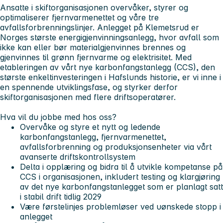
Ansatte i skiftorganisasjonen overvåker, styrer og
optimaliserer fjernvarmenettet og våre tre
avfallsforbrenningslinjer. Anlegget på Klemetsrud er
Norges største energigjenvinningsanlegg, hvor avfall som
ikke kan eller bør materialgjenvinnes brennes og
gjenvinnes til grønn fjernvarme og elektrisitet. Med
etableringen av vårt nye karbonfangstanlegg (CCS), den
største enkeltinvesteringen i Hafslunds historie, er vi inne i
en spennende utviklingsfase, og styrker derfor
skiftorganisasjonen med flere driftsoperatører.
Hva vil du jobbe med hos oss?
Overvåke og styre et nytt og ledende
karbonfangstanlegg, fjernvarmenettet,
avfallsforbrenning og produksjonsenheter via vårt
avanserte driftskontrollsystem
Delta i opplæring og bidra til å utvikle kompetanse på
CCS i organisasjonen, inkludert testing og klargjøring
av det nye karbonfangstanlegget som er planlagt satt
i stabil drift tidlig 2029
Være førstelinjes problemløser ved uønskede stopp i
anlegget