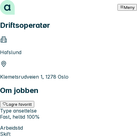
Hopp til innhold
Meny
Driftsoperatør
Hafslund
Klemetsrudveien 1, 1278 Oslo
Om jobben
Lagre favoritt
Type ansettelse
Fast, heltid 100%
Arbeidstid
Skift