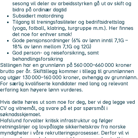
sesong vil deler av arbeidsstyrken gå ut av skift og
bidra på ordinær dagtid
Subsidiert matordning
Tilgang til treningsfasiliteter og bedriftsidrettslag
(yoga, fotball, klatring, turgruppe m.m.). Her finnes
det noe for enhver smak!
Gode pensjonsordninger (6% av lønn inntil 7,1G –
18% av lønn mellom 7,1G og 12G)
God person- og reiseforsikring, samt
behandlingsforsikring
Stillingen har en grunnlønn på 560 000–660 000 kroner
brutto per år. Skifttillegg kommer i tillegg til grunnlønnen
og utgjør 130 000–160 000 kroner, avhengig av grunnlønn.
For særlig kvalifiserte kandidater med lang og relevant
erfaring kan høyere lønn vurderes.
Hvis dette høres ut som noe for deg, ber vi deg legge ved
CV og vitnemål, og svare på et par spørsmål i
søknadsskjemaet.
Hafslund forvalter kritisk infrastruktur og følger
retningslinjer og lovpålagte sikkerhetskrav fra norske
myndigheter i våre rekrutteringsprosesser. Derfor vil vi