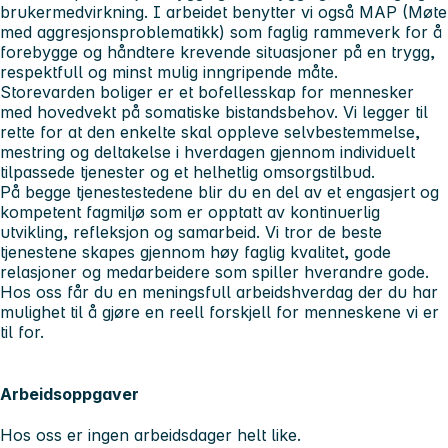
brukermedvirkning. I arbeidet benytter vi også MAP (Møte
med aggresjonsproblematikk) som faglig rammeverk for å
forebygge og håndtere krevende situasjoner på en trygg,
respektfull og minst mulig inngripende måte.
Storevarden boliger er et bofellesskap for mennesker
med hovedvekt på somatiske bistandsbehov. Vi legger til
rette for at den enkelte skal oppleve selvbestemmelse,
mestring og deltakelse i hverdagen gjennom individuelt
tilpassede tjenester og et helhetlig omsorgstilbud.
På begge tjenestestedene blir du en del av et engasjert og
kompetent fagmiljø som er opptatt av kontinuerlig
utvikling, refleksjon og samarbeid. Vi tror de beste
tjenestene skapes gjennom høy faglig kvalitet, gode
relasjoner og medarbeidere som spiller hverandre gode.
Hos oss får du en meningsfull arbeidshverdag der du har
mulighet til å gjøre en reell forskjell for menneskene vi er
til for.
Arbeidsoppgaver
Hos oss er ingen arbeidsdager helt like.