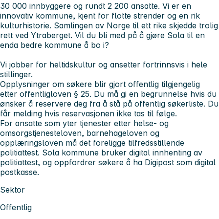
30 000 innbyggere og rundt 2 200 ansatte. Vi er en
innovativ kommune, kjent for flotte strender og en rik
kulturhistorie. Samlingen av Norge til ett rike skjedde trolig
rett ved Ytraberget. Vil du bli med på å gjøre Sola til en
enda bedre kommune å bo i?
Vi jobber for heltidskultur og ansetter fortrinnsvis i hele
stillinger.
Opplysninger om søkere blir gjort offentlig tilgjengelig
etter offentligloven § 25. Du må gi en begrunnelse hvis du
ønsker å reservere deg fra å stå på offentlig søkerliste. Du
får melding hvis reservasjonen ikke tas til følge.
For ansatte som yter tjenester etter helse- og
omsorgstjenesteloven, barnehageloven og
opplæringsloven må det foreligge tilfredsstillende
politiattest. Sola kommune bruker digital innhenting av
politiattest, og oppfordrer søkere å ha Digipost som digital
postkasse.
Sektor
Offentlig