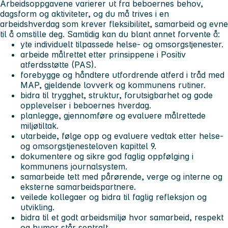
Arbeidsoppgavene varierer ut fra beboernes behov,
dagsform og aktiviteter, og du må trives i en
arbeidshverdag som krever fleksibilitet, samarbeid og evne
til å omstille deg. Samtidig kan du blant annet forvente å:
yte individuelt tilpassede helse- og omsorgstjenester.
arbeide målrettet etter prinsippene i Positiv
atferdsstøtte (PAS).
forebygge og håndtere utfordrende atferd i tråd med
MAP, gjeldende lovverk og kommunens rutiner.
bidra til trygghet, struktur, forutsigbarhet og gode
opplevelser i beboernes hverdag.
planlegge, gjennomføre og evaluere målrettede
miljøtiltak.
utarbeide, følge opp og evaluere vedtak etter helse-
og omsorgstjenesteloven kapittel 9.
dokumentere og sikre god faglig oppfølging i
kommunens journalsystem.
samarbeide tett med pårørende, verge og interne og
eksterne samarbeidspartnere.
veilede kollegaer og bidra til faglig refleksjon og
utvikling.
bidra til et godt arbeidsmiljø hvor samarbeid, respekt
og humor står sentralt.