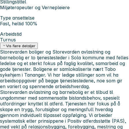
Stillingstittel
Miljøterapeuter og Vernepleiere
Type ansettelse
Fast, heltid 100%
Arbeidstid
Turnus
Vis flere detaljer
Storevarden boliger og Storevarden avlastning og
barnebolig er to tjenestesteder i Sola kommune med felles
ledelse og et sterkt fokus på faglig kvalitet, samarbeid og
gode tjenester. Boligene er samlokaliserte nært Tabo
sykehjem i Tananger. Vi har ledige stillinger som vil ha
arbeidsoppgaver på begge tjenestestedene, noe som gir
en variert og spennende arbeidshverdag.
Storevarden avlastning og barnebolig er et tilbud til
ungdommer med sammensatte bistandsbehov, spesielt
utfordringer knyttet til atferd. Tjenesten har fokus på å
skape en trygg, forutsigbar og meningsfull hverdag
gjennom individuelt tilpasset oppfølging. Vi arbeider
systematisk etter prinsippene i Positiv atferdsstøtte (PAS),
med vekt på relasjonsbygging, forebygging, mestring og