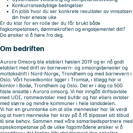
Konkurransedyktige betingelser
En jobb hvor du ser konkrete resultater av innsatsen
din hver eneste uke
Er du klar for en rolle der du får brukt både
fagkompetansen, dømmekraften og engasjementet ditt?
Da ønsker vi å høre fra deg.
Om bedriften
Aurora Omsorg ble etablert høsten 2019 og er nå godt
etablert med drift av barnevern- og omsorgstjenester og
mottaksdrift i Nord-Norge, Trondheim og med barnevern i
Oslo. Vårt hovedkontor ligger i Tromsø, i tillegg har vi
kontor i Bodø, Trondheim og Oslo. Det er i dag ca 500
faste ansatte i Aurora omsorg. Vi har inngått driftsavtale
med UDI, rammeavtaler med bufdir og har ellers avtaler
med større og mindre kommuner i hele landsdelen.
Vi har en grunntanke om at alle mennesker har lik verdi
og at hvert menneske har krav på å få tilpasset sitt tilbud
til sine behov. Sammen med våre samarbeidspartnere med
spisskompetanse på de ulike fagområdene ønsker vi å
skreddersy det faglige tilbudet tilpasset den enkeltes