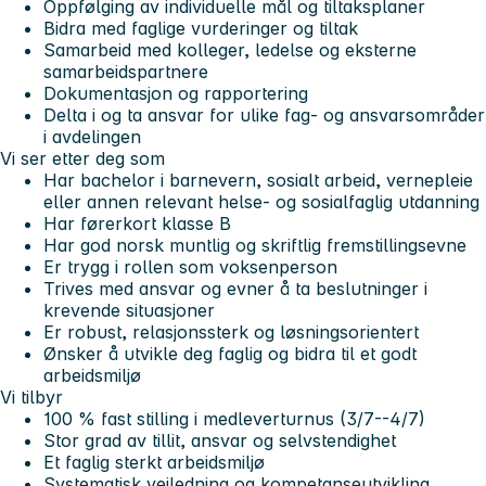
Oppfølging av individuelle mål og tiltaksplaner
Bidra med faglige vurderinger og tiltak
Samarbeid med kolleger, ledelse og eksterne
samarbeidspartnere
Dokumentasjon og rapportering
Delta i og ta ansvar for ulike fag- og ansvarsområder
i avdelingen
Vi ser etter deg som
Har bachelor i barnevern, sosialt arbeid, vernepleie
eller annen relevant helse- og sosialfaglig utdanning
Har førerkort klasse B
Har god norsk muntlig og skriftlig fremstillingsevne
Er trygg i rollen som voksenperson
Trives med ansvar og evner å ta beslutninger i
krevende situasjoner
Er robust, relasjonssterk og løsningsorientert
Ønsker å utvikle deg faglig og bidra til et godt
arbeidsmiljø
Vi tilbyr
100 % fast stilling i medleverturnus (3/7--4/7)
Stor grad av tillit, ansvar og selvstendighet
Et faglig sterkt arbeidsmiljø
Systematisk veiledning og kompetanseutvikling