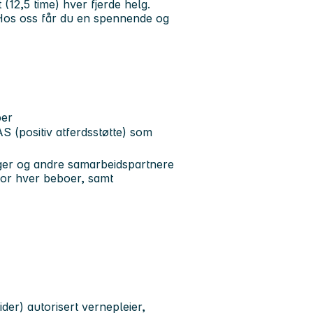
(12,5 time) hver fjerde helg.
Hos oss får du en spennende og
per
 (positiv atferdsstøtte) som
eger og andre samarbeidspartnere
 for hver beboer, samt
er) autorisert vernepleier,