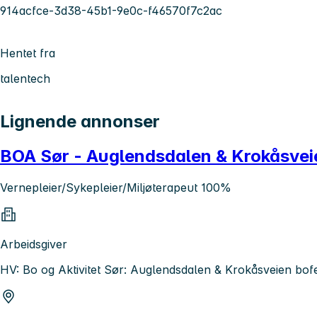
914acfce-3d38-45b1-9e0c-f46570f7c2ac
Hentet fra
talentech
Lignende annonser
BOA Sør - Auglendsdalen & Krokåsvei
Vernepleier/Sykepleier/Miljøterapeut 100%
Arbeidsgiver
HV: Bo og Aktivitet Sør: Auglendsdalen & Krokåsveien bo