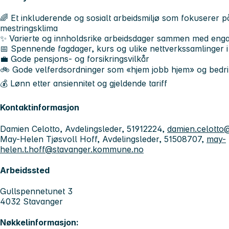
🌈 Et inkluderende og sosialt arbeidsmiljø som fokuserer p
mestringsklima
✨ Varierte og innholdsrike arbeidsdager sammen med enga
📅 Spennende fagdager, kurs og ulike nettverkssamlinger 
💼 Gode pensjons- og forsikringsvilkår
🚲 Gode velferdsordninger som «hjem jobb hjem» og bedrif
💰 Lønn etter ansiennitet og gjeldende tariff
Kontaktinformasjon
Damien Celotto, Avdelingsleder, 51912224,
damien.celott
May-Helen Tjøsvoll Hoff, Avdelingsleder, 51508707,
may-
helen.t.hoff@stavanger.kommune.no
Arbeidssted
Gullspennetunet 3
4032 Stavanger
Nøkkelinformasjon: