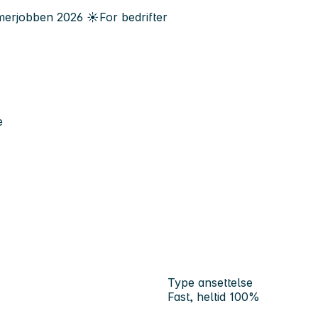
erjobben
2026
☀️
For bedrifter
e
Type ansettelse
Fast, heltid 100%