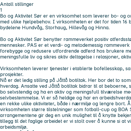
Antall stillinger
1
Bo og Aktivitet Sør er en virksomhet som leverer bo- og o
med ulike hjelpebehov. I virksomheten er det for tiden 16 b
bydelene Hundvåg, Storhaug, Hillevåg og Hinna.
Bo og Aktivitet Sør benytter rammeverket positiv atferdsst
mennesker. PAS er et verdi- og metodemessig rammeverk s
forebygge og redusere utfordrende adferd hos brukere m
meningsfulle liv og sikres aktiv deltagelse i relasjoner, akti
Virksomheten leverer tjenester i etablerte bofellesskap, sam
prosjekter.
Nå er det ledig stilling på Jåttå botiltak. Her bor det to som
hverdag. Ansatte ved Jåttå botiltak bidrar til at beboerne,
bo selvstendig og ha en aktiv og meningsfull tilværelse me
selvbestemmelse. Vi er så heldige og har en arbeidshverda
en rekke ulike aktiviteter, både i nærmiljø og lengre bort. 
virksomheten større tilstelninger som fotball-cup og BOA 
arrangementene gir deg en unik mulighet til å knytte bekje
tillegg til det faglige arbeidet er vi stolt over å kunne si at
arbeidsmiljø.