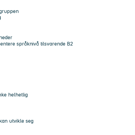
rgruppen
g
åneder
ntere språknivå tilsvarende B2
nke helhetlig
kan utvikle seg