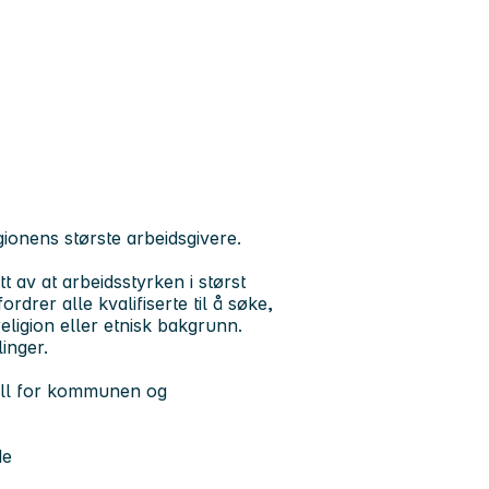
ionens største arbeidsgivere.
t av at arbeidsstyrken i størst
drer alle kvalifiserte til å søke,
religion eller etnisk bakgrunn.
inger.
ell for kommunen og
de