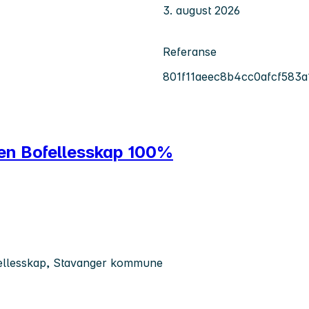
3. august 2026
Referanse
801f11aeec8b4cc0afcf583a
en Bofellesskap 100%
fellesskap, Stavanger kommune