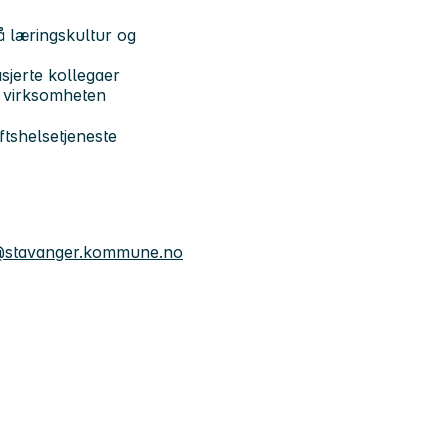
å læringskultur og
sjerte kollegaer
i virksomheten
tshelsetjeneste
o@stavanger.kommune.no