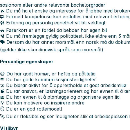
sosionom eller andre relevante bachelorgrader
🔥 Du må ha et ønske og interesse for å jobbe med bruke
🧩 Formell kompetanse kan erstattes med relevant erfarin
🛠️ Erfaring og personlig egnethet vil bli vektlagt
🚗 Førerkort er en fordel da beboer har egen bil
🛂 Du må fremlegge gyldig politiattest, ikke eldre enn 3 m
🗣️ Dersom du har annet morsmål enn norsk må du dokume
(gjelder ikke skandinavisk språk som morsmål)
Personlige egenskaper
😊 Du har godt humør, er høflig og pålitelig
💬 Du har gode kommunikasjonsferdigheter
🤝 Du bidrar aktivt for å opprettholde et godt arbeidsmiljø
🧠 Du tar ansvar, er løsningsorientert og har evnen til å te
📅 Du har evnen til å planlegge og organisere egen tid
💡 Du kan motivere og inspirere andre
🪞 Du er en god rollemodell
🚀 Du er fleksibel og ser muligheter slik at arbeidsplassen 
Vi tilbyr