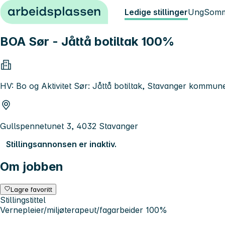
Hopp til innhold
Ledige stillinger
Ung
Somm
BOA Sør - Jåttå botiltak 100%
HV: Bo og Aktivitet Sør: Jåttå botiltak, Stavanger kommun
Gullspennetunet 3, 4032 Stavanger
Stillingsannonsen er inaktiv.
Om jobben
Lagre favoritt
Stillingstittel
Vernepleier/miljøterapeut/fagarbeider 100%