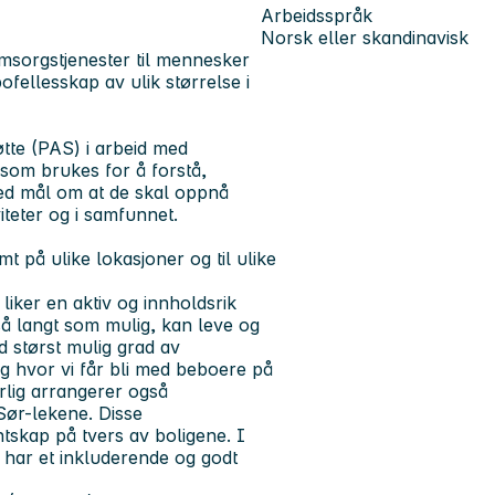
Arbeidsspråk
Norsk eller skandinavisk
msorgstjenester til mennesker
ofellesskap av ulik størrelse i
øtte (PAS) i arbeid med
om brukes for å forstå,
ed mål om at de skal oppnå
viteter og i samfunnet.
t på ulike lokasjoner og til ulike
 liker en aktiv og innholdsrik
 så langt som mulig, kan leve og
d størst mulig grad av
g hvor vi får bli med beboere på
Årlig arrangerer også
Sør-lekene. Disse
ntskap på tvers av boligene. I
 vi har et inkluderende og godt