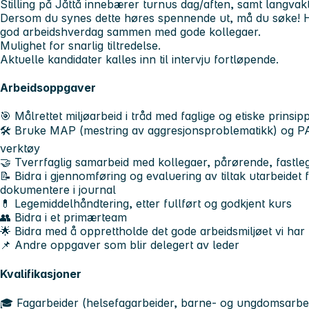
Stilling på Jåttå innebærer turnus dag/aften, samt langvakt 
Dersom du synes dette høres spennende ut, må du søke! 
god arbeidshverdag sammen med gode kollegaer.
Mulighet for snarlig tiltredelse.
Aktuelle kandidater kalles inn til intervju fortløpende.
Arbeidsoppgaver
🎯 Målrettet miljøarbeid i tråd med faglige og etiske prinsip
🛠️ Bruke MAP (mestring av aggresjonsproblematikk) og PAS
verktøy
🤝 Tverrfaglig samarbeid med kollegaer, pårørende, fastl
📝 Bidra i gjennomføring og evaluering av tiltak utarbeidet
dokumentere i journal
💊 Legemiddelhåndtering, etter fullført og godkjent kurs
👥 Bidra i et primærteam
🌟 Bidra med å opprettholde det gode arbeidsmiljøet vi har
📌 Andre oppgaver som blir delegert av leder
Kvalifikasjoner
🎓 Fagarbeider (helsefagarbeider, barne- og ungdomsarbeid