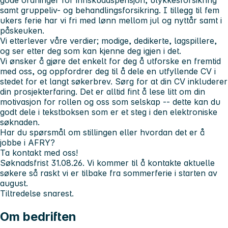
samt gruppeliv- og behandlingsforsikring. I tillegg til fem
ukers ferie har vi fri med lønn mellom jul og nyttår samt i
påskeuken.
Vi etterlever våre verdier; modige, dedikerte, lagspillere,
og ser etter deg som kan kjenne deg igjen i det.
Vi ønsker å gjøre det enkelt for deg å utforske en fremtid
med oss, og oppfordrer deg til å dele en utfyllende CV i
stedet for et langt søkerbrev. Sørg for at din CV inkluderer
din prosjekterfaring. Det er alltid fint å lese litt om din
motivasjon for rollen og oss som selskap -- dette kan du
godt dele i tekstboksen som er et steg i den elektroniske
søknaden.
Har du spørsmål om stillingen eller hvordan det er å
jobbe i AFRY?
Ta kontakt med oss!
Søknadsfrist 31.08.26. Vi kommer til å kontakte aktuelle
søkere så raskt vi er tilbake fra sommerferie i starten av
august.
Tiltredelse snarest.
Om bedriften