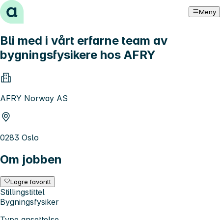
Hopp til innhold
Meny
Bli med i vårt erfarne team av
bygningsfysikere hos AFRY
AFRY Norway AS
0283 Oslo
Om jobben
Lagre favoritt
Stillingstittel
Bygningsfysiker
Type ansettelse