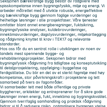
Seksjonen Bærekraftige Bygg består av rådgivere med
spisskompetanse innen bygningsfysikk, miljø og energi. Vi
arbeider målrettet med å utvikle robuste, energieffektive
og bærekraftige bygg gjennom faglige vurderinger og
helhetlige løsninger i alle prosjektfaser. Våre tjenester
omfatter blant annet energiberegninger, fuktsikring,
bygningsfysiske analyser, kuldebrovurderinger,
inneklimavurderinger, dagslysvurderinger, miljøkartlegging
og rådgivning knyttet til krav i TEK17 og relevante
standarder.
Hos oss får du en sentral rolle i utviklingen av noen av
landets mest spennende bygge- og
rehabiliteringsprosjekter. Seksjonen bidrar med
bygningsfysisk rådgivning fra tidligfase og konseptutvikling
til detaljprosjektering, oppfølging i byggefase og
ferdigstillelse. Du blir en del av et sterkt fagmiljø med høy
kompetanse, stor påvirkningskraft i prosjektene og tett
samarbeid på tvers av fagområder.
Vi samarbeider tett med både offentlige og private
byggherrer, arkitekter og entreprenører for å sikre gode
løsninger innen energi, fukt, inneklima og bygningskvalitet.
Gjennom tverrfaglig samhandling og praktisk rådgivning
bidrar vi til å redusere risiko, optimalisere byggenes ytelse