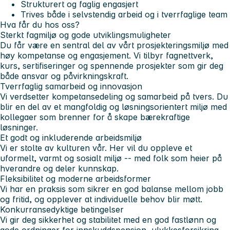
Strukturert og faglig engasjert
Trives både i selvstendig arbeid og i tverrfaglige team
Hva får du hos oss?
Sterkt fagmiljø og gode utviklingsmuligheter
Du får være en sentral del av vårt prosjekteringsmiljø med
høy kompetanse og engasjement. Vi tilbyr fagnettverk,
kurs, sertifiseringer og spennende prosjekter som gir deg
både ansvar og påvirkningskraft.
Tverrfaglig samarbeid og innovasjon
Vi verdsetter kompetansedeling og samarbeid på tvers. Du
blir en del av et mangfoldig og løsningsorientert miljø med
kollegaer som brenner for å skape bærekraftige
løsninger.
Et godt og inkluderende arbeidsmiljø
Vi er stolte av kulturen vår. Her vil du oppleve et
uformelt, varmt og sosialt miljø -- med folk som heier på
hverandre og deler kunnskap.
Fleksibilitet og moderne arbeidsformer
Vi har en praksis som sikrer en god balanse mellom jobb
og fritid, og opplever at individuelle behov blir møtt.
Konkurransedyktige betingelser
Vi gir deg sikkerhet og stabilitet med en god fastlønn og
gode ordninger for innskuddspensjon, ulykkesforsikring