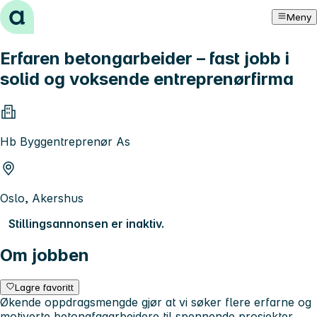
Hopp til innhold
Meny
Erfaren betongarbeider – fast jobb i
solid og voksende entreprenørfirma
Hb Byggentreprenør As
Oslo, Akershus
Stillingsannonsen er inaktiv.
Om jobben
Lagre favoritt
Økende oppdragsmengde gjør at vi søker flere erfarne og
motiverte betongfagarbeidere til spennende prosjekter.