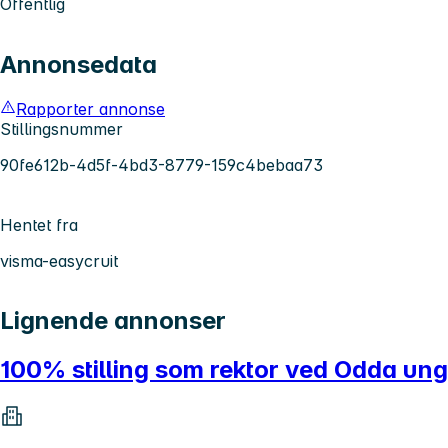
Offentlig
Annonsedata
Rapporter annonse
Stillingsnummer
90fe612b-4d5f-4bd3-8779-159c4bebaa73
Hentet fra
visma-easycruit
Lignende annonser
100% stilling som rektor ved Odda u