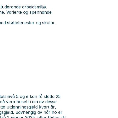
kluderande arbeidsmiljø.
ne. Varierte og spennande
med støttetenester og skular.
tsnivå 5 og 6 kan få sletta 25
må vera busett i ein av desse
tta utdanningsgjeld kvart år,
ingsgjeld, uavhengig av når ho er
1. januar 2025, eller flyttar dit