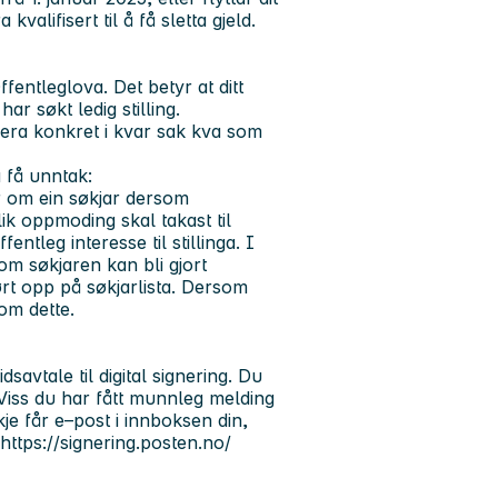
kvalifisert til å få sletta gjeld.
fentleglova. Det betyr at ditt
r søkt ledig stilling.
era konkret i kvar sak kva som
å få unntak:
ar om ein søkjar dersom
k oppmoding skal takast til
entleg interesse til stillinga. I
om søkjaren kan bli gjort
rt opp på søkjarlista. Dersom
 om dette.
savtale til digital signering. Du
. Viss du har fått munnleg melding
kkje får e–post i innboksen din,
https://signering.posten.no/