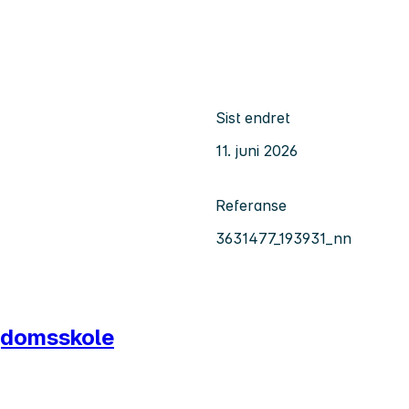
Sist endret
11. juni 2026
Referanse
3631477_193931_nn
ngdomsskole