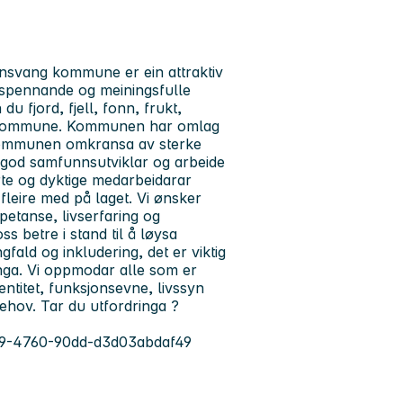
lensvang kommune er ein attraktiv
y spennande og meiningsfulle
u fjord, fjell, fonn, frukt,
me kommune. Kommunen har omlag
 kommunen omkransa av sterke
n god samfunnsutviklar og arbeide
rte og dyktige medarbeidarar
fleire med på laget. Vi ønsker
etanse, livserfaring og
ss betre i stand til å løysa
ld og inkludering, det er viktig
nga. Vi oppmodar alle som er
dentitet, funksjonsevne, livssyn
behov. Tar du utfordringa ?
0999-4760-90dd-d3d03abdaf49