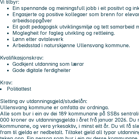
Vi tilbyr:
Ein spennande og meiningsfull jobb i eit positivt og in
Engasjerte og positive kollegaer som brenn for eleva
arbeidsoppgåver
Eit godt pedagogisk utviklingsmiljø og tett samarbeid 
Moglegheit for fagleg utvikling og rettleiing.
Lønn etter avtaleverk
Arbeidsstad i naturskjønne Ullensvang kommune.
Kvalifikasjonskrav:
Godkjent utdanning som lærar
Gode digitale ferdigheiter
Krav:
Politiattest
Sletting av utdanningsgjeld/studielån:
Ullensvang kommune er omfatta av ordninga.
Alle som bur i ein av dei 189 kommunane på SSBs sentralite
000 kroner av utdanningsgjelda i året frå januar 2026. Du 
kommunane, og vera yrkesaktiv, i minst eitt år. Du vil få sle
fram til gjelda er nedbetalt. Tiltaket gjeld all typar utdann
teken opp. Ein person som bur i ein av desse kommunane frå 