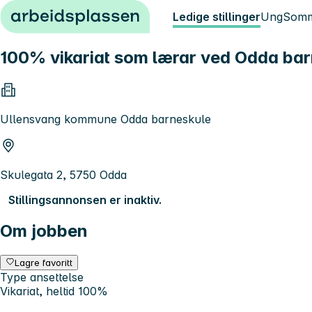
Hopp til innhold
Ledige stillinger
Ung
Somm
100% vikariat som lærar ved Odda ba
Ullensvang kommune Odda barneskule
Skulegata 2, 5750 Odda
Stillingsannonsen er inaktiv.
Om jobben
Lagre favoritt
Type ansettelse
Vikariat, heltid 100%