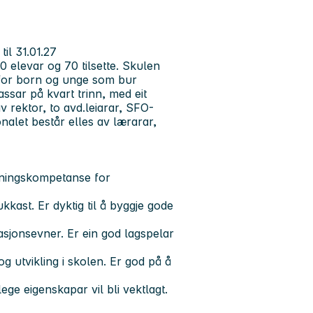
il 31.01.27
0 elevar og 70 tilsette. Skulen
a for born og unge som bur
lassar på kvart trinn, med eit
 rektor, to avd.leiarar, SFO-
onalet består elles av lærarar,
sningskompetanse for
ukkast. Er dyktig til å byggje gode
asjonsevner. Er ein god lagspelar
g utvikling i skolen. Er god på å
ege eigenskapar vil bli vektlagt.