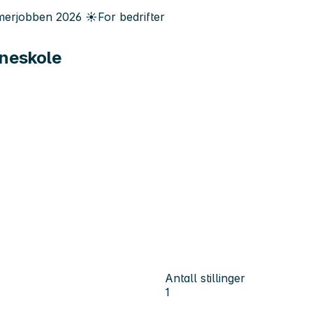
erjobben
2026
☀️
For bedrifter
rneskole
Antall stillinger
1