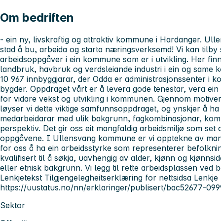
Om bedriften
- ein ny, livskraftig og attraktiv kommune i Hardanger. Ul
stad å bu, arbeida og starta næringsverksemd! Vi kan tilb
arbeidsoppgåver i ein kommune som er i utvikling. Her finn d
landbruk, havbruk og verdsleiande industri i ein og sa
10 967 innbyggjarar, der Odda er administrasjonssenter i
bygder. Oppdraget vårt er å levera gode tenestar, vera ei
for vidare vekst og utvikling i kommunen. Gjennom motive
løyser vi dette viktige samfunnsoppdraget, og ynskjer å ha 
medarbeidarar med ulik bakgrunn, fagkombinasjonar, komp
perspektiv. Det gir oss eit mangfaldig arbeidsmiljø som set o
oppgåvene. I Ullensvang kommune er vi opptekne av mangfa
for oss å ha ein arbeidsstyrke som representerer befolkni
kvalifisert til å søkja, uavhengig av alder, kjønn og kjønnsi
eller etnisk bakgrunn. Vi legg til rette arbeidsplassen ved 
Lenkjetekst Tilgjengelegheitserklæring for nettsidsa Lenkje
https://uustatus.no/nn/erklaringer/publisert/bac52677-
Sektor