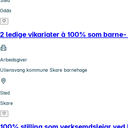
Sted
Odda
2 ledige vikariater à 100% som barne
Arbeidsgiver
Ullensvang kommune Skare barnehage
Sted
Skare
100% stilling som verksemdsleiar ved