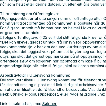
når som helst etter denne datoen, vil etter eitt års butid vera 
Til orientering om Offentleglova:
Utgangspunktet er at alle søkjarnamn er offentlege etter Of
namn vert gjort offentleg på kommunen si postliste når du ha
For å gjera unntak må kommunen ha heimel i lova og vurd
er grunnen til unntaket.
I følgje offentleglova § 25 vert det stilt følgjande krav for 
"Det kan likevel gjerast unntak frå innsyn for opplysning
vedkommande sjølv ber om det. Ved vurderinga av om ei sli
følgje, skal det leggjast vekt på om det knyter seg særleg off
utlysinga skal det gjerast oppmerksam på at opplysningar 
offentlege sjølv om søkjaren har oppmoda om ikkje å bli fø
oppmodinga ikkje blir teke til følgje, skal søkjaren varslast
Arbeidsavtalar i Ullensvang kommune:
Dei som vert tilsett i Ullensvang kommune får tilsendt arbeid
får tilsendt sms og e-post med link til digital arbeidsavtale
om at du er tilsett vil du få tilsendt arbeidsavtale. Viss du i
sjekk uønska e-post/søppelpost, eller fylge følgjande link: 
Link til søknadsskjema:
Søk her