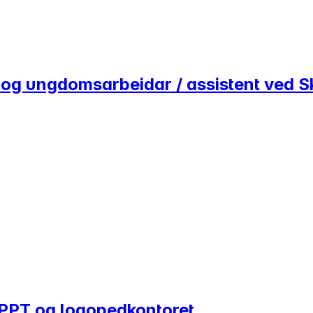
- og ungdomsarbeidar / assistent ved 
 PPT og logopedkontoret