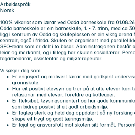
Arbeidsspråk
Norsk
100% vikariat som lærar ved Odda barneskole fra 01.08.26 t
Odda barneskole er ein barneskule, 1. - 7. trinn, med ca 30
ligg i sentrum av Odda og skuleplassen er ein viktig aren
sentralt, også i fritida. Skulen er organisert med parallellk
SFO-team som er delt i to basar. Administrasjonen består av
leiar og merkantil, og i tillegg har skulen sosiallærar. Pers
fagarbeidarar, assistentar og miljøterapeutar.
Vi søkjer deg som:
Er engasjert og motivert lærar med godkjent undervi
grunnskule.
Har eit positivt elevsyn og trur på at alle elevar kan l
relasjonar med elevar, foreldre og kollegaer.
Er fleksibel, løysingsorientert og har gode kommunik
som bidreg positivt til eit godt arbeidsmiljø.
Er fagleg sterk og held deg oppdatert på ny forsking o
skape eit trygt og godt læringsmiljø.
Er lojal og ansvarsfull mot skulen sitt formål. Personl