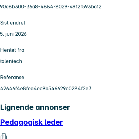
90e8b300-36a8-4884-8029-4912f593bc12
Sist endret
5. juni 2026
Hentet fra
talentech
Referanse
42646f4e8fea4ec9b546629c0284f2e3
Lignende annonser
Pedagogisk leder