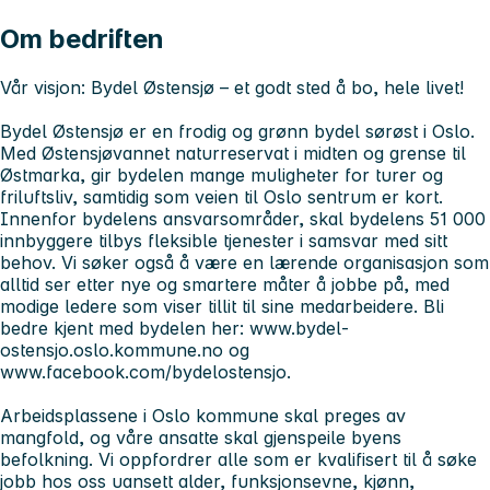
Om bedriften
Vår visjon: Bydel Østensjø – et godt sted å bo, hele livet!
Bydel Østensjø er en frodig og grønn bydel sørøst i Oslo.
Med Østensjøvannet naturreservat i midten og grense til
Østmarka, gir bydelen mange muligheter for turer og
friluftsliv, samtidig som veien til Oslo sentrum er kort.
Innenfor bydelens ansvarsområder, skal bydelens 51 000
innbyggere tilbys fleksible tjenester i samsvar med sitt
behov. Vi søker også å være en lærende organisasjon som
alltid ser etter nye og smartere måter å jobbe på, med
modige ledere som viser tillit til sine medarbeidere. Bli
bedre kjent med bydelen her: www.bydel-
ostensjo.oslo.kommune.no og
www.facebook.com/bydelostensjo.
Arbeidsplassene i Oslo kommune skal preges av
mangfold, og våre ansatte skal gjenspeile byens
befolkning. Vi oppfordrer alle som er kvalifisert til å søke
jobb hos oss uansett alder, funksjonsevne, kjønn,