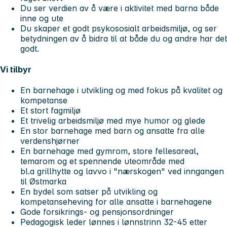
Du ser verdien av å være i aktivitet med barna både
inne og ute
Du skaper et godt psykososialt arbeidsmiljø, og ser
betydningen av å bidra til at både du og andre har det
godt.
Vi tilbyr
En barnehage i utvikling og med fokus på kvalitet og
kompetanse
Et stort fagmiljø
Et trivelig arbeidsmiljø med mye humor og glede
En stor barnehage med barn og ansatte fra alle
verdenshjørner
En barnehage med gymrom, store fellesareal,
temarom og et spennende uteområde med
bl.a grillhytte og lavvo i "nærskogen" ved inngangen
til Østmarka
En bydel som satser på utvikling og
kompetanseheving for alle ansatte i barnehagene
Gode forsikrings- og pensjonsordninger
Pedagogisk leder lønnes i lønnstrinn 32-45 etter