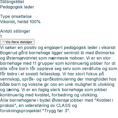
Stillingstittel
Pedagogisk leder
Type ansettelse
Vikariat, heltid 100%
Antall stillinger
1
Vis flere detaljer
Vi søker en positiv og engasjert pedagogisk leder i vikariat
Bogerud gård barnehage ligger sentralt til med Østmarka
og Østensjøvannet som nærmeste naboer. Vi er en stor
barnehage med 11 grupper som kontinuerlig jobber for at
alle våre barn får oppleve seg selv som verdifulle og som
får bidra i et sosialt fellesskap. Vi har stort fokus på
vennskap, språk- og språkstimulering der mangfoldet hos
både barn og voksne gir oss en unik mulighet til utvikling
og læring. Vi er en faglig sterk barnehage som jobber
kontinuerlig med kvalitet, forbedring og utvikling.
Alle barnehagene i bydel Østensjø jobber med "Kvalitet i
praksis", en videreføring av CLASS og
forskningsprosjektet "Trygg før 3".