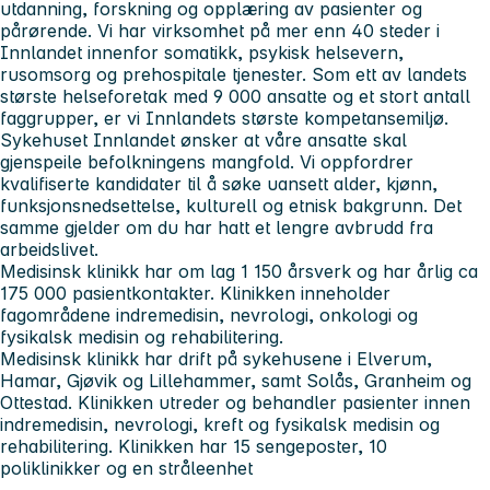
utdanning, forskning og opplæring av pasienter og
pårørende. Vi har virksomhet på mer enn 40 steder i
Innlandet innenfor somatikk, psykisk helsevern,
rusomsorg og prehospitale tjenester. Som ett av landets
største helseforetak med 9 000 ansatte og et stort antall
faggrupper, er vi Innlandets største kompetansemiljø.
Sykehuset Innlandet
ønsker at våre ansatte skal
gjenspeile befolkningens mangfold. Vi oppfordrer
kvalifiserte kandidater til å søke uansett alder, kjønn,
funksjonsnedsettelse, kulturell og etnisk bakgrunn. Det
samme gjelder om du har hatt et lengre avbrudd fra
arbeidslivet.
Medisinsk klinikk
har om lag 1 150 årsverk og har årlig ca
175 000 pasientkontakter. Klinikken inneholder
fagområdene indremedisin, nevrologi, onkologi og
fysikalsk medisin og rehabilitering.
Medisinsk klinikk har drift på sykehusene i Elverum,
Hamar, Gjøvik og Lillehammer, samt Solås, Granheim og
Ottestad. Klinikken utreder og behandler pasienter innen
indremedisin, nevrologi, kreft og fysikalsk medisin og
rehabilitering. Klinikken har 15 sengeposter, 10
poliklinikker og en stråleenhet