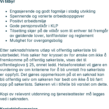
Vi tilbyr
Engasjerende og godt fagmiljø i stadig utvikling
Spennende og varierte arbeidsoppgaver
Positivt arbeidsmiljø
Gode pensjonsvilkår i KLP
Tilsetting skjer på de vilkår som til enhver tid fremgår
av gjeldende lover, tariffavtaler og reglement
Mulighet for overgangsbolig
Etter søknadsfristens utløp vil offentlig søkerliste bli
utarbeidet. Hvis søker har krysset av for ønske om ikke å
fremkomme på offentlig søkerliste, vises det til
offentleglova § 25, annet ledd. Helseforetaket vil gjøre en
vurdering av om kriteriene for å bli unntatt fra søkerlista
er oppfylt. Det gjøres oppmerksom på at en søknad kan
bli offentlig selv om søkeren har bedt om ikke å bli ført
opp på søkerlista. Søkeren vil i tilfelle bli varslet om dette.
Kopi av relevant utdanning og tjenesteattester må legges
ved i søknaden.
Kontaktinformasjon