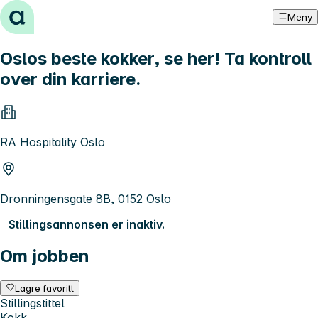
Hopp til innhold
Meny
Oslos beste kokker, se her! Ta kontroll
over din karriere.
RA Hospitality Oslo
Dronningensgate 8B, 0152 Oslo
Stillingsannonsen er inaktiv.
Om jobben
Lagre favoritt
Stillingstittel
Kokk