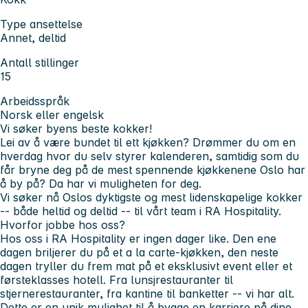
Type ansettelse
Annet, deltid
Antall stillinger
15
Arbeidsspråk
Norsk eller engelsk
Vi søker byens beste kokker!
Lei av å være bundet til ett kjøkken? Drømmer du om en
hverdag hvor du selv styrer kalenderen, samtidig som du
får bryne deg på de mest spennende kjøkkenene Oslo har
å by på? Da har vi muligheten for deg.
Vi søker nå Oslos dyktigste og mest lidenskapelige kokker
-- både heltid og deltid -- til vårt team i RA Hospitality.
Hvorfor jobbe hos oss?
Hos oss i RA Hospitality er ingen dager like. Den ene
dagen briljerer du på et a la carte-kjøkken, den neste
dagen tryller du frem mat på et eksklusivt event eller et
førsteklasses hotell. Fra lunsjrestauranter til
stjernerestauranter, fra kantine til banketter -- vi har alt.
Dette er en unik mulighet til å bygge en karriere på dine