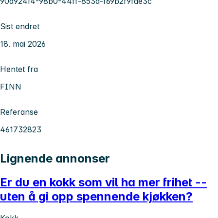
90d924f4-98b0-44ff-853d-f69b2f9fde3c
Sist endret
18. mai 2026
Hentet fra
FINN
Referanse
461732823
Lignende annonser
Er du en kokk som vil ha mer frihet --
uten å gi opp spennende kjøkken?