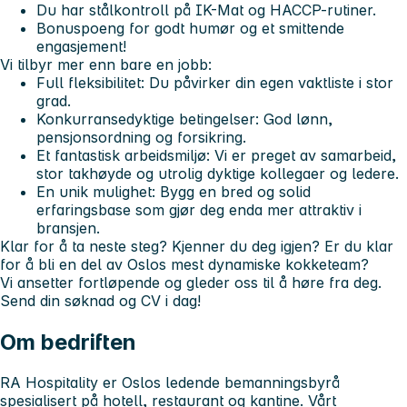
Du har stålkontroll på IK-Mat og HACCP-rutiner.
Bonuspoeng for godt humør og et smittende
engasjement!
Vi tilbyr mer enn bare en jobb:
Full fleksibilitet:
Du påvirker din egen vaktliste i stor
grad.
Konkurransedyktige betingelser:
God lønn,
pensjonsordning og forsikring.
Et fantastisk arbeidsmiljø:
Vi er preget av samarbeid,
stor takhøyde og utrolig dyktige kollegaer og ledere.
En unik mulighet:
Bygg en bred og solid
erfaringsbase som gjør deg enda mer attraktiv i
bransjen.
Klar for å ta neste steg?
Kjenner du deg igjen? Er du klar
for å bli en del av Oslos mest dynamiske kokketeam?
Vi ansetter fortløpende og gleder oss til å høre fra deg.
Send din søknad og CV i dag!
Om bedriften
RA Hospitality er Oslos ledende bemanningsbyrå
spesialisert på hotell, restaurant og kantine. Vårt