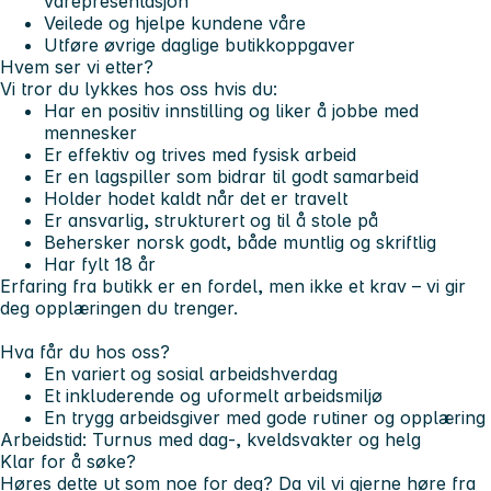
varepresentasjon
Veilede og hjelpe kundene våre
Utføre øvrige daglige butikkoppgaver
Hvem ser vi etter?
Vi tror du lykkes hos oss hvis du:
Har en positiv innstilling og liker å jobbe med
mennesker
Er effektiv og trives med fysisk arbeid
Er en lagspiller som bidrar til godt samarbeid
Holder hodet kaldt når det er travelt
Er ansvarlig, strukturert og til å stole på
Behersker norsk godt, både muntlig og skriftlig
Har fylt 18 år
Erfaring fra butikk er en fordel, men ikke et krav – vi gir
deg opplæringen du trenger.
Hva får du hos oss?
En variert og sosial arbeidshverdag
Et inkluderende og uformelt arbeidsmiljø
En trygg arbeidsgiver med gode rutiner og opplæring
Arbeidstid:
Turnus med dag-, kveldsvakter og helg
Klar for å søke?
Høres dette ut som noe for deg? Da vil vi gjerne høre fra