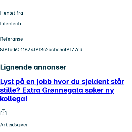
Hentet fra
talentech
Referanse
8f8fbd6011834f8f8c2acba5af8f77ed
Lignende annonser
Lyst på en jobb hvor du sjeldent står
stille? Extra Grønnegata søker ny
kollega!
Arbeidsgiver