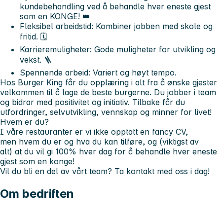
kundebehandling ved å behandle hver eneste gjest
som en KONGE! 👑
Fleksibel arbeidstid
: Kombiner jobben med skole og
fritid. 🗓️
Karrieremuligheter
: Gode muligheter for utvikling og
vekst. 🪜
Spennende arbeid
: Variert og høyt tempo.
Hos Burger King får du opplæring i alt fra å ønske gjester
velkommen til å lage de beste burgerne. Du jobber i team
og bidrar med positivitet og initiativ. Tilbake får du
utfordringer, selvutvikling, vennskap og minner for livet!
Hvem er du?
I våre restauranter er vi ikke opptatt en fancy CV,
men hvem
du
er
og hva du kan tilføre, og (viktigst av
alt) at du vil gi 100% hver dag for å behandle hver eneste
gjest som en konge!
Vil du bli en del av vårt team? Ta kontakt med oss i dag!
Om bedriften