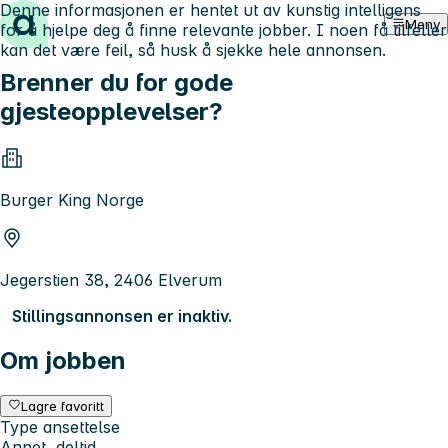
Denne informasjonen er hentet ut av kunstig intelligens
Hopp til innhold
Meny
for å hjelpe deg å finne relevante jobber. I noen få tilfeller
kan det være feil, så husk å sjekke hele annonsen.
Brenner du for gode
gjesteopplevelser?
Burger King Norge
Jegerstien 38, 2406 Elverum
Stillingsannonsen er inaktiv.
Om jobben
Lagre favoritt
Type ansettelse
Annet, deltid