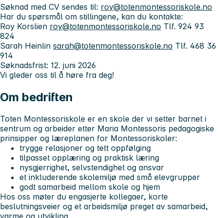
Søknad med CV sendes til:
roy@totenmontessoriskole.no
Har du spørsmål om stillingene, kan du kontakte:
Roy Korslien
roy@totenmontessoriskole.no
Tlf. 924 93
824
Sarah Heinlin
sarah@totenmontessoriskole.no
Tlf. 468 36
914
Søknadsfrist: 12. juni 2026
Vi gleder oss til å høre fra deg!
Om bedriften
Toten Montessoriskole er en skole der vi setter barnet i
sentrum og arbeider etter Maria Montessoris pedagogiske
prinsipper og læreplanen for Montessoriskoler:
trygge relasjoner og tett oppfølging
tilpasset opplæring og praktisk læring
nysgjerrighet, selvstendighet og ansvar
et inkluderende skolemiljø med små elevgrupper
godt samarbeid mellom skole og hjem
Hos oss møter du engasjerte kollegaer, korte
beslutningsveier og et arbeidsmiljø preget av samarbeid,
varme og utvikling.