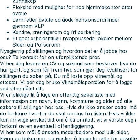
kunnskap
Fleksitid med mulighet for noe hjemmekontor etter
avtale
Lønn etter avtale og gode pensjonsordninger
gjennom KLP
Kantine, treningsrom og fri parkering
Et godt arbeidsmiljø i nyoppussede lokaler mellom
Skien og Porsgrunn
Nysgjerrig på stillingen og hvordan det er å jobbe hos
oss? Ta kontakt for en uforpliktende prat.
Vi ber deg levere en CV og søknad som beskriver hva du
har gjort, og som får frem hva som gjør deg kvalifisert for
stillingen du søker på. Du må laste opp vitnemål og
attester. Vi ber deg bruke Vitnemålsportalen for å legge
ved vitnemålet ditt.
Vi er pliktige til å lage en offentlig søkerliste med
informasjon om navn, kjønn, kommune og alder på alle
søkere til stillinger hos oss. Hvis du ikke ønsker dette, må
du forklare hvorfor du skal unntas fra listen. Hvis vi ikke
kan innvilge ønsket ditt om å bli unntatt, vil vi varsle deg i
forkant av en eventuell offentliggjøring.
Vi har som mål å ansette medarbeidere med ulik alder,
kjønn og bakgrunn, og ønsker å legge til rette for ansatte