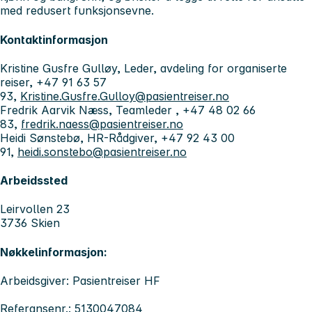
med redusert funksjonsevne.
Kontaktinformasjon
Kristine Gusfre Gulløy, Leder, avdeling for organiserte
reiser, +47 91 63 57
93,
Kristine.Gusfre.Gulloy@pasientreiser.no
Fredrik Aarvik Næss, Teamleder , +47 48 02 66
83,
fredrik.naess@pasientreiser.no
Heidi Sønstebø, HR-Rådgiver, +47 92 43 00
91,
heidi.sonstebo@pasientreiser.no
Arbeidssted
Leirvollen 23
3736 Skien
Nøkkelinformasjon:
Arbeidsgiver: Pasientreiser HF
Referansenr.: 5130047084