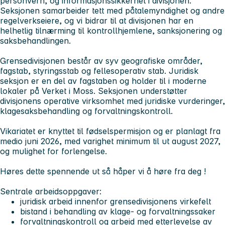
personvern, og informasjonssikkerhet i divisjonen.
Seksjonen samarbeider tett med påtalemyndighet og andre
regelverkseiere, og vi bidrar til at divisjonen har en
helhetlig tilnærming til kontrollhjemlene, sanksjonering og
saksbehandlingen.
Grensedivisjonen består av syv geografiske områder,
fagstab, styringsstab og fellesoperativ stab. Juridisk
seksjon er en del av fagstaben og holder til i moderne
lokaler på Verket i Moss. Seksjonen understøtter
divisjonens operative virksomhet med juridiske vurderinger,
klagesaksbehandling og forvaltningskontroll.
Vikariatet er knyttet til fødselspermisjon og er planlagt fra
medio juni 2026, med varighet minimum til ut august 2027,
og mulighet for forlengelse.
Høres dette spennende ut så håper vi å høre fra deg !
Sentrale arbeidsoppgaver:
juridisk arbeid innenfor grensedivisjonens virkefelt
bistand i behandling av klage- og forvaltningssaker
forvaltningskontroll og arbeid med etterlevelse av