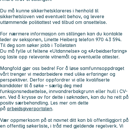
Du må kunne sikkerhetsklareres i henhold til
sikkerhetsloven ved eventuelt behov, og levere
uttømmende politiattest ved tilbud om ansettelse.
For nærmere informasjon om stillingen kan du kontakte
leder av seksjonen, Linette Heiberg telefon 970 43 594.
Til deg som søker jobb i Tolletaten
Du må fylle ut feltene «Utdannelse» og «Arbeidserfaring»
og laste opp relevante vitnemål og eventuelle attester.
Mangfold gjør oss bedre! For å løse samfunnsoppdraget
vårt trenger vi medarbeidere med ulike erfaringer og
perspektiver. Derfor oppfordrer vi alle kvalifiserte
kandidater til å søke – særlig deg med
funksjonsnedsettelse, innvandrerbakgrunn eller hull i CV-
en. Ved å krysse av for dette i søknaden, kan du ha rett på
positiv særbehandling. Les mer om dette
på
arbeidsgiverportalen
.
Vær oppmerksom på at navnet ditt kan bli offentliggjort på
en offentlig søkerliste, i tråd med gjeldende regelverk. Vi