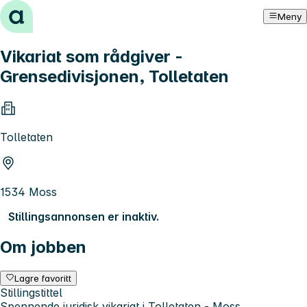
Hopp til innhold
Meny
Vikariat som rådgiver -
Grensedivisjonen, Tolletaten
Tolletaten
1534 Moss
Stillingsannonsen er inaktiv.
Om jobben
Lagre favoritt
Stillingstittel
Spennende juridisk vikariat i Tolletaten - Moss