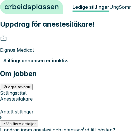
Hopp til innhold
Ledige stillinger
Ung
Somm
Uppdrag för anestesiläkare!
Dignus Medical
Stillingsannonsen er inaktiv.
Om jobben
Lagre favoritt
Stillingstittel
Anestesiläkare
Antall stillinger
5
Vis flere detaljer
Uppdrag inom anestesi och intensivvård till hösten?