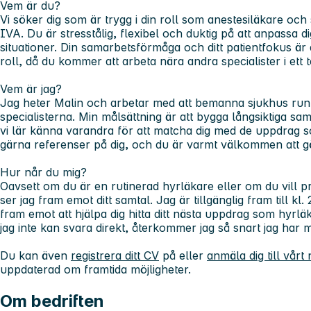
Vem är du?
Vi söker dig som är trygg i din roll som anestesiläkare oc
IVA. Du är stresstålig, flexibel och duktig på att anpassa dig
situationer. Din samarbetsförmåga och ditt patientfokus är
roll, då du kommer att arbeta nära andra specialister i ett 
Vem är jag?
Jag heter Malin och arbetar med att bemanna sjukhus runt
specialisterna. Min målsättning är att bygga långsiktiga s
vi lär känna varandra för att matcha dig med de uppdrag so
gärna referenser på dig, och du är varmt välkommen att 
Hur når du mig?
Oavsett om du är en rutinerad hyrläkare eller om du vill p
ser jag fram emot ditt samtal. Jag är tillgänglig fram till kl
fram emot att hjälpa dig hitta ditt nästa uppdrag som hyrl
jag inte kan svara direkt, återkommer jag så snart jag har m
Du kan även
registrera ditt CV
på eller
anmäla dig till vårt
uppdaterad om framtida möjligheter.
Om bedriften