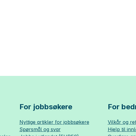
For jobbsøkere
For bedr
Nyttige artikler for jobbsøkere
Vilkår og ret
Spørsmål og svar
Hjelp til inn