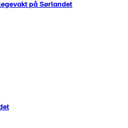
legevakt på Sørlandet
det