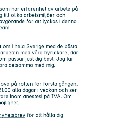
h som har erfarenhet av arbete på
 till olika arbetsmiljöer och
 avgörande för att lyckas i denna
team.
 om i hela Sverige med de bästa
amarbeten med våra hyrläkare, där
m passar just dig bäst. Jag tar
göra detsamma med mig.
rova på rollen för första gången,
. 21.00 alla dagar i veckan och ser
äkare inom anestesi på IVA. Om
öjlighet.
 nyhetsbrev
för att hålla dig