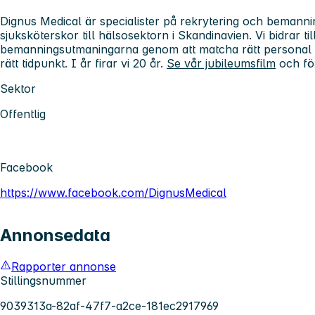
Dignus Medical är specialister på rekrytering och bemanni
sjuksköterskor till hälsosektorn i Skandinavien. Vi bidrar till
bemanningsutmaningarna genom att matcha rätt personal m
rätt tidpunkt. I år firar vi 20 år.
Se vår jubileumsfilm
och föl
Sektor
Offentlig
Facebook
https://www.facebook.com/DignusMedical
Annonsedata
Rapporter annonse
Stillingsnummer
9039313a-82af-47f7-a2ce-181ec2917969