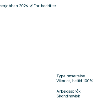
erjobben
2026
☀️
For bedrifter
Type ansettelse
Vikariat, heltid 100%
Arbeidsspråk
Skandinavisk