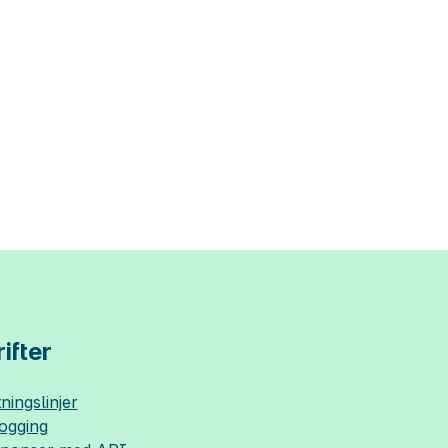
ifter
ningslinjer
logging