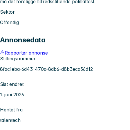
må det foreligge tilfredsstillende politiattest.
Sektor
Offentlig
Annonsedata
Rapporter annonse
Stillingsnummer
8fac1eba-6d43-470a-8db6-d8b3eca56d12
Sist endret
1. juni 2026
Hentet fra
talentech