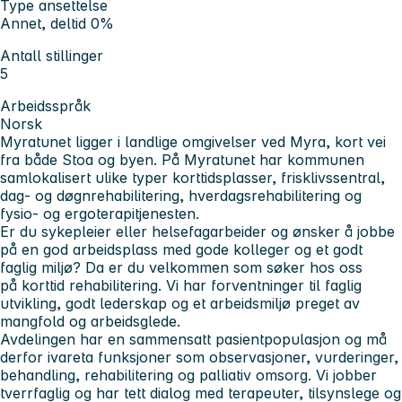
Type ansettelse
Annet, deltid 0%
Antall stillinger
5
Arbeidsspråk
Norsk
Myratunet ligger i landlige omgivelser ved Myra, kort vei
fra både Stoa og byen. På Myratunet har kommunen
samlokalisert ulike typer korttidsplasser, frisklivssentral,
dag- og døgnrehabilitering, hverdagsrehabilitering og
fysio- og ergoterapitjenesten.
Er du sykepleier eller helsefagarbeider og ønsker å jobbe
på en god arbeidsplass med gode kolleger og et godt
faglig miljø? Da er du velkommen som søker hos oss
på korttid rehabilitering. Vi har forventninger til faglig
utvikling, godt lederskap og et arbeidsmiljø preget av
mangfold og arbeidsglede.
Avdelingen har en sammensatt pasientpopulasjon og må
derfor ivareta funksjoner som observasjoner, vurderinger,
behandling, rehabilitering og palliativ omsorg. Vi jobber
tverrfaglig og har tett dialog med terapeuter, tilsynslege og