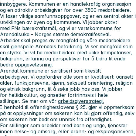
innbyggere. Kommunen er en handlekraftig organisasjon
og en attraktiv arbeidsgiver for over 3500 medarbeidere.
Vi løser viktige samfunnsoppgaver, og er en sentral aktør i
utviklingen av byen og kommunen. Vi jobber aktivt
med FNs bærekraftsmål, og vi er vertskommune for
Arendalsuka - Norges største demokratifestival.
Arbeidet skal preges av mangfold og våre medarbeidere
skal gjenspeile Arendals befolkning. Vi ser mangfold som
en styrke. Vi vil ha medarbeidere med ulike kompetanser,
bakgrunn, erfaring og perspektiver for å bidra til enda
bedre oppgaveløsning.
Arendal kommune er sertifisert som likestilt
arbeidsgiver. Vi oppfordrer alle som er kvalifisert; uansett
alder, funksjonsevne, kjønn, seksuell orientering, religion
og etnisk bakgrunn, til å søke jobb hos oss. Vi jobber
for heltidskultur, og ansetter fortrinnsvis i hele
stillinger. Se mer om vår
arbeidsgiverstrategi
.
I henhold til offentlighetslovens § 25. gjør vi oppmerksom
på at opplysninger om søkeren kan bli gjort offentlig, selv
om søkeren har bedt om unntak fra offentlighet.
For stillinger som arbeider med barn og unge, tjenester
innen helse- og omsorg, eller brann- og eksplosjonsvern,