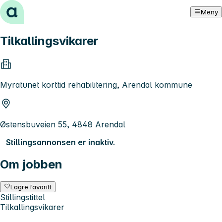
Hopp til innhold
Meny
Tilkallingsvikarer
Myratunet korttid rehabilitering, Arendal kommune
Østensbuveien 55, 4848 Arendal
Stillingsannonsen er inaktiv.
Om jobben
Lagre favoritt
Stillingstittel
Tilkallingsvikarer