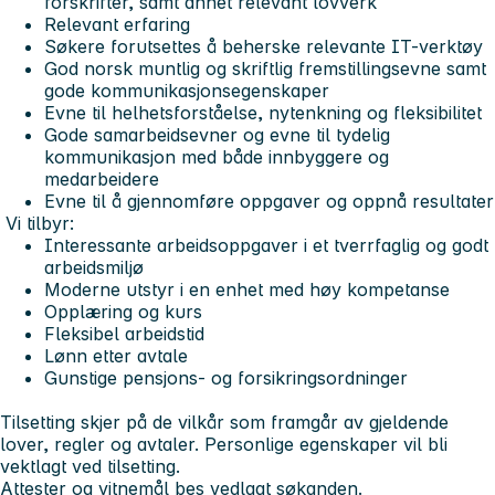
forskrifter, samt annet relevant lovverk
Relevant erfaring
Søkere forutsettes å beherske relevante IT-verktøy
God norsk muntlig og skriftlig fremstillingsevne samt
gode kommunikasjonsegenskaper
Evne til helhetsforståelse, nytenkning og fleksibilitet
Gode samarbeidsevner og evne til tydelig
kommunikasjon med både innbyggere og
medarbeidere
Evne til å gjennomføre oppgaver og oppnå resultater
Vi tilbyr:
Interessante arbeidsoppgaver i et tverrfaglig og godt
arbeidsmiljø
Moderne utstyr i en enhet med høy kompetanse
Opplæring og kurs
Fleksibel arbeidstid
Lønn etter avtale
Gunstige pensjons- og forsikringsordninger
Tilsetting skjer på de vilkår som framgår av gjeldende
lover, regler og avtaler. Personlige egenskaper vil bli
vektlagt ved tilsetting.
Attester og vitnemål bes vedlagt søkanden.