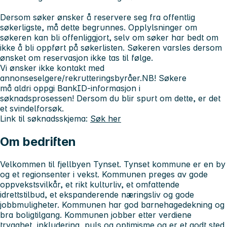
Dersom søker ønsker å reservere seg fra offentlig
søkerligste, må dette begrunnes. Opplylsninger om
søkeren kan bli offenliggjort, selv om søker har bedt om
ikke å bli oppført på søkerlisten. Søkeren varsles dersom
ønsket om reservasjon ikke tas til følge.
Vi ønsker ikke kontakt med
annonseselgere/rekrutteringsbyråer.
NB! Søkere
må aldri oppgi BankID-informasjon i
søknadsprosessen! Dersom du blir spurt om dette, er det
et svindelforsøk.
Link til søknadsskjema:
Søk her
Om bedriften
Velkommen til fjellbyen Tynset. Tynset kommune er en by
og et regionsenter i vekst. Kommunen preges av gode
oppvekstsvilkår, et rikt kulturliv, et omfattende
idrettstilbud, et ekspanderende næringsliv og gode
jobbmuligheter. Kommunen har god barnehagedekning og
bra boligtilgang. Kommunen jobber etter verdiene
trygghet, inkludering, puls og optimisme og er et godt sted