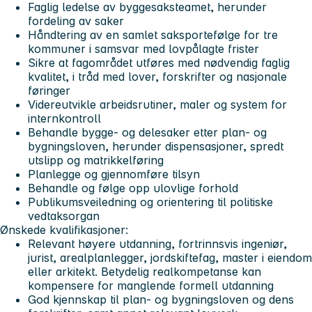
Faglig ledelse av byggesaksteamet, herunder
fordeling av saker
Håndtering av en samlet saksportefølge for tre
kommuner i samsvar med lovpålagte frister
Sikre at fagområdet utføres med nødvendig faglig
kvalitet, i tråd med lover, forskrifter og nasjonale
føringer
Videreutvikle arbeidsrutiner, maler og system for
internkontroll
Behandle bygge- og delesaker etter plan- og
bygningsloven, herunder dispensasjoner, spredt
utslipp og matrikkelføring
Planlegge og gjennomføre tilsyn
Behandle og følge opp ulovlige forhold
Publikumsveiledning og orientering til politiske
vedtaksorgan
Ønskede kvalifikasjoner:
Relevant høyere utdanning, fortrinnsvis ingeniør,
jurist, arealplanlegger, jordskiftefag, master i eiendom
eller arkitekt. Betydelig realkompetanse kan
kompensere for manglende formell utdanning
God kjennskap til plan- og bygningsloven og dens