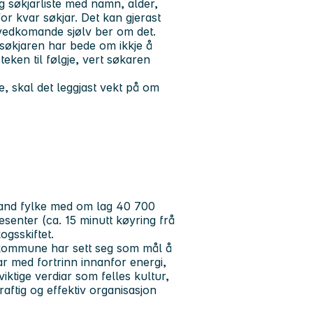
leg søkjarliste med namn, alder,
for kvar søkjar. Det kan gjerast
vedkomande sjølv ber om det.
 søkjaren har bede
om ikkje å
eken til følgje, vert søkaren
e, skal det leggjast vekt på om
and fylke med om lag 40 700
senter (ca. 15 minutt køyring frå
gsskiftet.
 kommune har sett seg som mål å
r med fortrinn innanfor energi,
ktige verdiar som felles kultur,
aftig og effektiv organisasjon