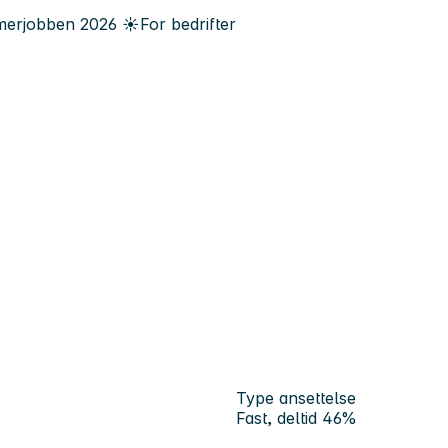
erjobben
2026
☀️
For bedrifter
Type ansettelse
Fast, deltid 46%