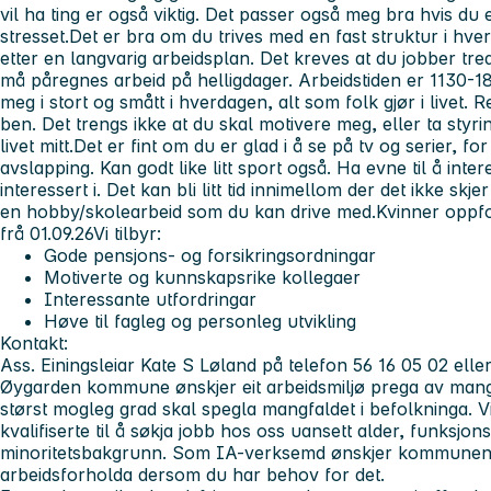
vil ha ting er også viktig. Det passer også meg bra hvis du 
stresset.
Det er bra om du trives med en fast struktur i hve
etter en langvarig arbeidsplan. Det kreves at du jobber tred
må påregnes arbeid på helligdager. Arbeidstiden er 1130-1
meg i stort og smått i hverdagen, alt som folk gjør i livet. 
ben. Det trengs ikke at du skal motivere meg, eller ta styr
livet mitt.
Det er fint om du er glad i å se på tv og serier, for
avslapping. Kan godt like litt sport også. Ha evne til å inte
interessert i. Det kan bli litt tid innimellom der det ikke skj
en hobby/skolearbeid som du kan drive med.
Kvinner oppfo
frå 01.09.26
Vi tilbyr:
Gode pensjons- og forsikringsordningar
Motiverte og kunnskapsrike kollegaer
Interessante utfordringar
Høve til fagleg og personleg utvikling
Kontakt:
Ass
.
Einingsleiar Kate S Løland på telefon 56 16 05 02 ell
Øygarden kommune ønskjer eit arbeidsmiljø prega av mangf
størst mogleg grad skal spegla mangfaldet i befolkninga. 
kvalifiserte til å søkja jobb hos oss uansett alder, funksjon
minoritetsbakgrunn. Som IA-verksemd ønskjer kommunen å l
arbeidsforholda dersom du har behov for det.