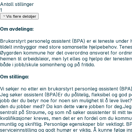
Antall stillinger
1
Vis flere detaljer
Om avdelinga:
Brukarstyrt personelg assistent (BPA) er ei teneste under 
tildelt innbyggjar med store samansette hjelpebehov. Tenes
Øygarden kommune har det overordna ansvaret for ordninga
heimen til arbeidsleiar, men lyt elles og hjelpa der tenes
både i jobb/skule samanheng og på fritida.
Om stillinga:
Vi søkjer no etter ein brukarstyrt personleg assistent (BPA)
Jeg søker assistent (BPA)
Er du pålitelig, fleksibel og god 
jobb der du betyr noe for noen sin mulighet til å leve livet
den du jobber med? Da kan dette være jobben for deg.
Jeg
sentralt på Straume, og som nå søker assistenter til mitt 
kvalifikasjoner kreves, men det er en fordel om du kommu
muntlig og skriftlig. Personlige egenskaper blir vektlagt. B
serviceinnstilling og godt humør er viktig. Å kunne følge 