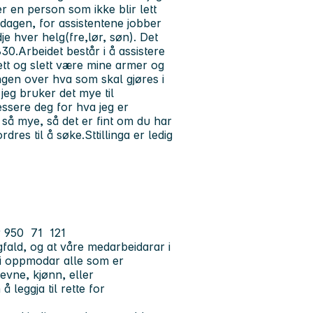
er en person som ikke blir lett
rdagen, for assistentene jobber
je hver helg(fre,lør, søn). Det
830.
Arbeidet består i å assistere
Rett og slett være mine armer og
ingen over hva som skal gjøres i
 jeg bruker det mye til
ressere deg for hva jeg er
er så mye, så det er fint om du har
rdres til å søke.
Sttillinga er ledig
er 950 71 121
ald, og at våre medarbeidarar i
Vi oppmodar alle som er
sevne, kjønn, eller
eggja til rette for