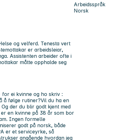
Arbeidsspråk
Norsk
Helse og velferd. Tenesta vert
temottakar er arbeidsleiar,
. Assistenten arbeider ofte i
temottakar måtte opphalde seg
 for ei kvinne og ho skriv :
på å følge rutiner?
Vil du ha en
? Og der du blir godt kjent med
 er en kvinne på 38 år som bor
team. Ingen formelle
niserer godt på norsk, både
PA er et serviceyrke, så
instrukser angående hvordan jeg