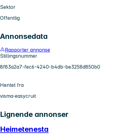
Sektor
Offentlig
Annonsedata
Rapporter annonse
Stillingsnummer
8f83a2a7-fec6-4240-b4db-be3258d850b0
Hentet fra
visma-easycruit
Lignende annonser
Heimetenesta