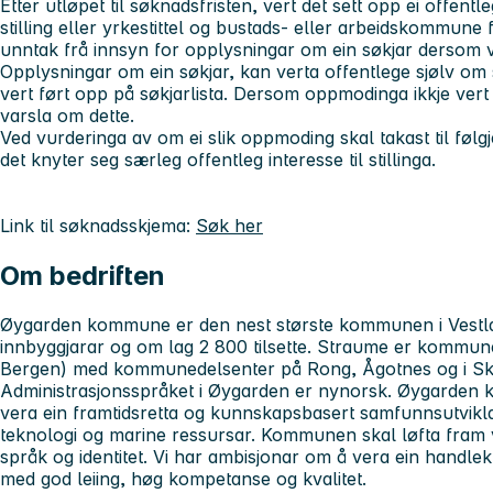
Etter utløpet til søknadsfristen, vert det sett opp ei offent
stilling eller yrkestittel og bustads- eller arbeidskommune 
unntak frå innsyn for opplysningar om ein søkjar dersom 
Opplysningar om ein søkjar, kan verta offentlege sjølv om
vert ført opp på søkjarlista. Dersom oppmodinga ikkje vert t
varsla om dette.
Ved vurderinga av om ei slik oppmoding skal takast til følgj
det knyter seg særleg offentleg interesse til stillinga.
Link til søknadsskjema:
Søk her
Om bedriften
Øygarden kommune er den nest største kommunen i Vestl
innbyggjarar og om lag 2 800 tilsette. Straume er kommune
Bergen) med kommunedelsenter på Rong, Ågotnes og i Sko
Administrasjonsspråket i Øygarden er nynorsk. Øygarden
vera ein framtidsretta og kunnskapsbasert samfunnsutvikla
teknologi og marine ressursar. Kommunen skal løfta fram vi
språk og identitet. Vi har ambisjonar om å vera ein handlekr
med god leiing, høg kompetanse og kvalitet.